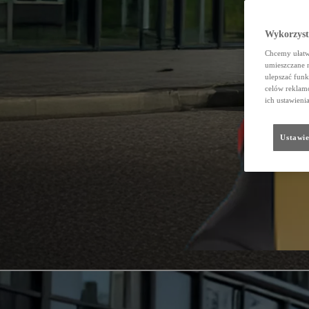
Wykorzystu
Chcemy ułatwi
umieszczane 
ulepszać funk
celów reklamo
ich ustawieni
Ustawie