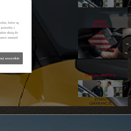
ZYSKAJ
GWARANCJĘ
RELAX
NAWET
okie, które są
DO 10 LAT
potrzeby i
także służą do
łatwo zmienić
uj wszystkie
Zadbaj o klimatyzację
wymień filtr
Cena już od 270 zł
ZYSKAJ
GWARANCJĘ
RELAX
NAWET
DO 10 LAT