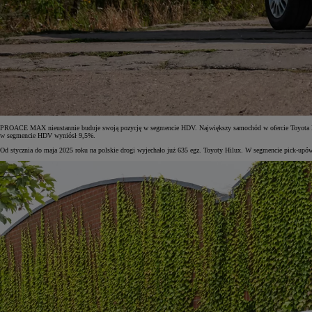
Od
105 300 zł
Corolla Hatchback
HYBRID
PROACE MAX nieustannie buduje swoją pozycję w segmencie HDV. Największy samochód w ofercie Toyota Profes
w segmencie HDV wyniósł 9,5%.
Od stycznia do maja 2025 roku na polskie drogi wyjechało już 635 egz. Toyoty Hilux. W segmencie pick-up