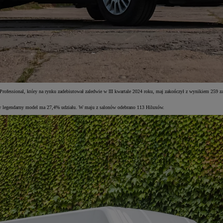
sional, który na rynku zadebiutował zaledwie w III kwartale 2024 roku, maj zakończył z wynikiem 259 zarej
ów legendarny model ma 27,4% udziału. W maju z salonów odebrano 113 Hiluxów.