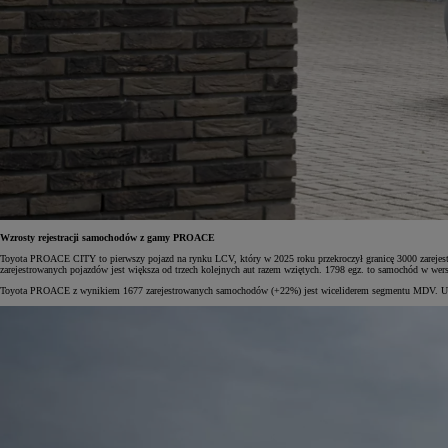
Wzrosty rejestracji samochodów z gamy PROACE
Toyota PROACE CITY to pierwszy pojazd na rynku LCV, który w 2025 roku przekroczył granicę 3000 zarejestro
zarejestrowanych pojazdów jest większa od trzech kolejnych aut razem wziętych. 1798 egz. to samochód w we
Toyota PROACE z wynikiem 1677 zarejestrowanych samochodów (+22%) jest wiceliderem segmentu MDV. Udział