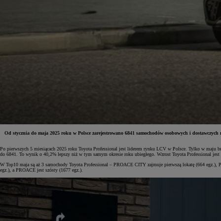
Od stycznia do maja 2025 roku w Polsce zarejestrowano 6841 samochodów osobowych i dostawczych m
Po pierwszych 5 miesiącach 2025 roku Toyota Professional jest liderem rynku LCV w Polsce. Tylko w maju br.
Od
81 900 zł
do 6841. To wynik o 40,2% lepszy niż w tym samym okresie roku ubiegłego. Wzrost Toyota Professional jest 
W Top10 maja są aż 3 samochody Toyota Professional – PROACE CITY zajmuje pierwszą lokatę (664 egz.),
Yaris Cross
egz.), a PROACE jest szósty (1677 egz.).
HYBRID