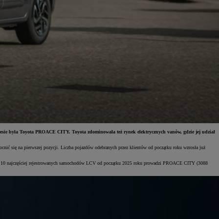
esie była Toyota PROACE CITY. Toyota zdominowała też rynek elektrycznych vanów, gdzie jej udział
cnić się na pierwszej pozycji. Liczba pojazdów odebranych przez klientów od początku roku wzrosła już
gu 10 najczęściej rejestrowanych samochodów LCV od początku 2025 roku prowadzi PROACE CITY (3088