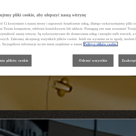
jemy pliki cookie, aby ulepszyć naszą witrynę
ć Ci korzystanie z naszej strony i usprawnić świadczenie usług, dlatego wykorzystujemy pliki co
na Twoim komputerze, telefonie komórkowym lub tablecie. Pomagają one nam zrozumieć Twoje 
cjonalność naszej witryny. Są wykorzystywane do dostarczania usług i narzędzi osób trzecich, a 
wych. Zalecamy akceptację wszystkich plików cookie. Jeżeli nie wyrażasz na to zgody, możesz 
a. Szczegółowe informacje na ten temat znajdziesz w naszej
Polityce plików cookie.
nia plików cookie
Odrzuć wszystkie
Zaakcept