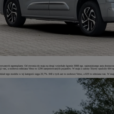
wanych egzemplarzy. Od stycznia do maja na drogi wyjechało łącznie 3088 egz. najmniejszego auta dostawcze
rsji van, a osobowa odmiana Verso to 1290 zarejestrowanych pojazdów. W maju z salony Toyoty opuściły 664 e
 tego modelu w tej kategorii sięga 20,7%. 848 z tych aut to osobowe Verso, a 829 to odmiana van. W maj