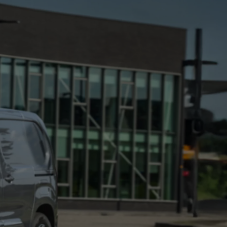
Zadbaj o klimatyzację
wymień filtr
Cena już od 270 zł
ZYSKAJ
GWARANCJĘ
RELAX
NAWET
DO 10 LAT
Zadbaj o klimatyzację
wymień filtr
Cena już od 270 zł