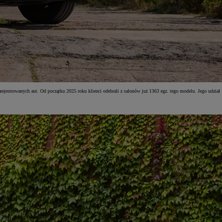
estrowanych aut. Od początku 2025 roku klienci odebrali z salonów już 1363 egz. tego modelu. Jego udział