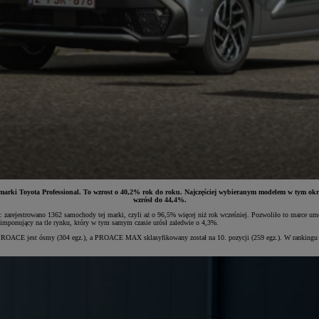
arki Toyota Professional. To wzrost o 40,2% rok do roku. Najczęściej wybieranym modelem w tym okr
wzrósł do 44,4%.
 zarejestrowano 1362 samochody tej marki, czyli aż o 96,5% więcej niż rok wcześniej. Pozwoliło to marce umo
imponujący na tle rynku, który w tym samym czasie urósł zaledwie o 4,3%.
 PROACE jest ósmy (304 egz.), a PROACE MAX sklasyfikowany został na 10. pozycji (259 egz.). W rankin