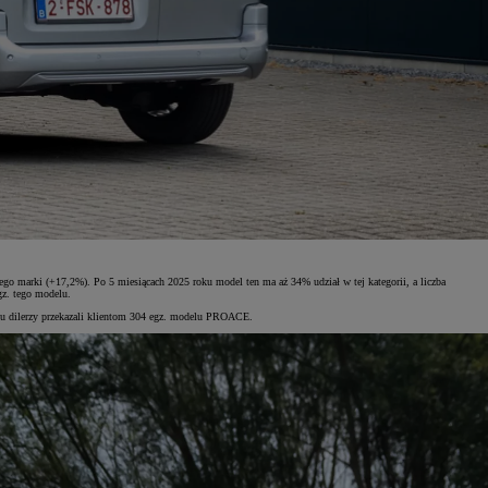
go marki (+17,2%). Po 5 miesiącach 2025 roku model ten ma aż 34% udział w tej kategorii, a liczba
gz. tego modelu.
u dilerzy przekazali klientom 304 egz. modelu PROACE.