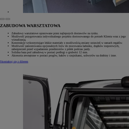
ZABUDOWA WARSZTATOWA
Zabudowy warsztatowe opracowane przez najlepszych dostawców na rynku.
Możliwość przygotowania indywidualnego projektu dostosowanego do potrzeb Klienta wraz z jego
wizualizacją.
Konstrukcje wykorzystujące lekkie materiały z możliwością zmiany ustawień w ramach regałów.
Możliwość zamontowania opcjonalnych listw do mocowania ładunku, drążków rozporowych,
zabezpieczeń przed wypadaniem przedmiotów z półek podczas jazdy.
Solidna baza pod zabudowę w postaci podłogi o grubości 12 mm.
Akcesoria zewnętrzne w postaci progów, haków z czujnikami, uchwytów na drabiny i inne.
Skontaktuj się z dilerem