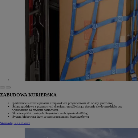
ZABUDOWA KURIERSKA
Rozkładane siedzenie pasażera z zagłówkiem przymocowane do ściany grodziowej.
Ściana grodziowa z przesuwnymi drzwiami umożliwiająca dostanie się do przedziału bez
wychodzenia na zewnątrz samochodu.
Składane półki o różnych długościach o obciążeniu do 80 kg.
System blokowana drzwi z trzema poziomami bezpieczeństwa.
Skontaktuj się z dilerem