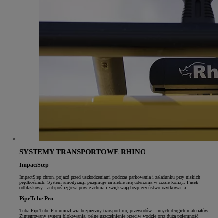
SYSTEMY TRANSPORTOWE RHINO
ImpactStep
ImpactStep chroni pojazd przed uszkodzeniami podczas parkowania i załadunku przy niskich
prędkościach. System amortyzacji przejmuje na siebie siłę uderzenia w czasie kolizji. Pasek
odblaskowy i antypoślizgowa powierzchnia i zwiększają bezpieczeństwo użytkowania.
PipeTube Pro
Tuba PipeTube Pro umożliwia bezpieczny transport rur, przewodów i innych długich materiałów.
Zintegrowany system blokowania, pełne uszczelnienie przeciw wodzie oraz duża pojemność