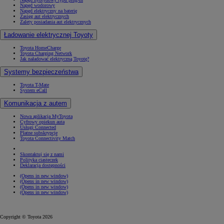
Napęd wodorowy
Napęd elektryczny na baterię
Zasięg aut elektrycznych
Zalety posiadania aut elektrycznych
Ładowanie elektrycznej Toyoty
Toyota HomeCharge
Toyota Charging Network
Jak naładować elektryczną Toyotę?
Systemy bezpieczeństwa
Toyota T-Mate
System eCall
Komunikacja z autem
Nowa aplikacja MyToyota
Cyfrowy opiekun auta
Usługi Connected
Płatne subskrypcje
Toyota Connectivity Match
Skontaktuj się z nami
Polityka ciasteczek
Deklaracja dostępności
(Opens in new window)
(Opens in new window)
(Opens in new window)
(Opens in new window)
Copyright © Toyota 2026