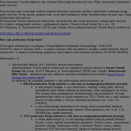
Pola oznaczone * są obowiązkowe, aby wybrany Diler mógł skontaktować się z Tobą i potwierdzić umówienie
jazdy testowej.
Pozostawiasz nam swoje dane osobowe poprzez formularz stanowiący prośbę o umówienie i realizację usługi
jazdy testowej. W ten sposób, podajesz nam swoje dane kontaktowe celem skontaktowania się przez nas z Tobą
telefonicznie lub mailowo.
Pozostawienie Twoich danych jest dobrowolne, ale konieczne abyś mógł skorzystać z usługi jazdy testowej.
W związku z usługą jazdy testowej i przekazanymi danymi, Toyota Central Europe Sp. z o.o., 02-
673 Warszawa, ul. Konstruktorska 5 (TCE) oraz wybrany diler są administratorami Twoich danych osobowych.
ZAPOZNAJ SIĘ Z OBOWIĄZKIEM INFORMACYJNYM
Kto i jak przetwarza Twoje dane?
(Obowiązek informacyjny wynikający z Rozporządzenia Parlamentu Europejskiego i Rady (UE)
2016/679 z dnia 27 kwietnia 2016 r. w sprawie ochrony osób fizycznych w związku z przetwarzaniem danych
osobowych i w sprawie swobodnego przepływu takich danych oraz uchylenia dyrektywy 95/46/WE (RODO))
Informujemy, iż:
Administrator danych, cele i podstawy prawne przetwarzania:
Administratorem Twoich danych osobowych we wskazanym poniżej zakresie są
Toyota Central
Europe Sp. z o.o.
, 02-673 Warszawa, ul. Konstruktorska 5 (
TCE
) oraz wybrany
Autoryzowany
Diler Toyoty
– aktualizowane listy adresowe oraz dane kontaktowe są na stronie
www.toyota.pl
(otwiera się w nowej karcie)
W zależności od wskazanej podstawy i celu przetwarzania administratorami są:.
DILER przetwarza Twoje osobowe w celu oraz na następującej podstawie prawnej:
w celu podjęcia działań, w tym umówienia i realizacji usługi jazdy testowej
(szczegółowe dane Dilera widnieją na formularzu, linku odsyłającym do strony
albo zostaną Tobie przekazane po skontaktowaniu się) na podstawie Twojego
zainteresowania ofertą na stronie internetowej TCE i Dilera oraz w razie zawarcia
umowy na taką usługę w celu jej wykonania (podstawa z art. 6 ust 1 lit.
b RODO),
w celu ewentualnego dochodzenia lub obrony przed roszczeniami będącym
realizacją prawnie uzasadnionego interesu Dilera (podstawa z art. 6 ust. 1 lit.
f RODO) (np. zapłata mandatu);
TCE przetwarza Twoje osobowe w celu oraz na następującej podstawie prawnej:
w celach analitycznych tj. w celu lepszego doboru usług do potrzeb klientów
Toyota i Lexus, ogólnej optymalizacji produktów Toyota i Lexus, optymalizacji
procesów obsługi, budowania wiedzy o klientach Toyota i Lexus, analizy
finansowej TCE oraz sieci dilerskiej, będących realizacją naszego prawnie