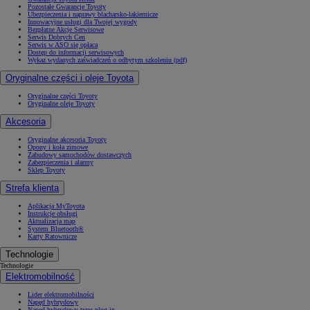
Pozostałe Gwarancje Toyoty
Ubezpieczenia i naprawy blacharsko-lakiernicze
Innowacyjne usługi dla Twojej wygody
Bezpłatne Akcje Serwisowe
Serwis Dobrych Cen
Serwis w ASO się opłaca
Dostęp do informacji serwisowych
Wykaz wydanych zaświadczeń o odbytym szkoleniu (pdf)
Oryginalne części i oleje Toyota
Oryginalne części Toyoty
Oryginalne oleje Toyoty
Akcesoria
Oryginalne akcesoria Toyoty
Opony i koła zimowe
Zabudowy samochodów dostawczych
Zabezpieczenia i alarmy
Sklep Toyoty
Strefa klienta
Aplikacja MyToyota
Instrukcje obsługi
Aktualizacja map
System Bluetooth®
Karty Ratownicze
Technologie
Technologie
Elektromobilność
Lider elektromobilności
Napęd hybrydowy
Napęd hybrydowy typu plug-in