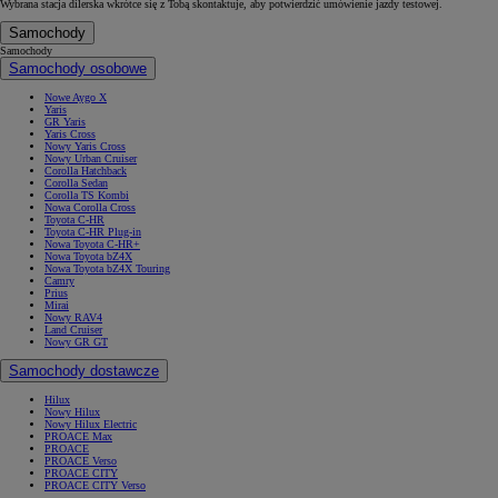
Wybrana stacja dilerska wkrótce się z Tobą skontaktuje, aby potwierdzić umówienie jazdy testowej.
Samochody
Samochody
Samochody osobowe
Nowe Aygo X
Yaris
GR Yaris
Yaris Cross
Nowy Yaris Cross
Nowy Urban Cruiser
Corolla Hatchback
Corolla Sedan
Corolla TS Kombi
Nowa Corolla Cross
Toyota C-HR
Toyota C-HR Plug-in
Nowa Toyota C-HR+
Nowa Toyota bZ4X
Nowa Toyota bZ4X Touring
Camry
Prius
Mirai
Nowy RAV4
Land Cruiser
Nowy GR GT
Samochody dostawcze
Hilux
Nowy Hilux
Nowy Hilux Electric
PROACE Max
PROACE
PROACE Verso
PROACE CITY
PROACE CITY Verso