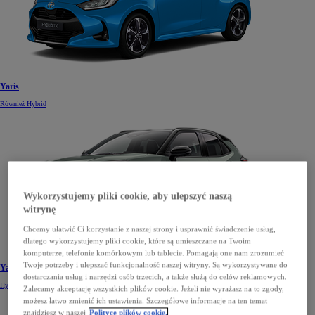
Yaris
Również Hybrid
Wykorzystujemy pliki cookie, aby ulepszyć naszą
witrynę
Chcemy ułatwić Ci korzystanie z naszej strony i usprawnić świadczenie usług,
dlatego wykorzystujemy pliki cookie, które są umieszczane na Twoim
komputerze, telefonie komórkowym lub tablecie. Pomagają one nam zrozumieć
Twoje potrzeby i ulepszać funkcjonalność naszej witryny. Są wykorzystywane do
Yaris Cross
dostarczania usług i narzędzi osób trzecich, a także służą do celów reklamowych.
Hybrid
Zalecamy akceptację wszystkich plików cookie. Jeżeli nie wyrażasz na to zgody,
możesz łatwo zmienić ich ustawienia. Szczegółowe informacje na ten temat
znajdziesz w naszej
Polityce plików cookie.