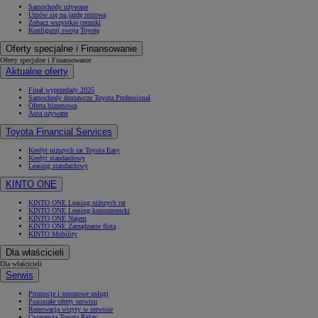
Samochody używane
Umów się na jazdę testową
Zobacz wszystkie cenniki
Konfiguruj swoją Toyotę
Oferty specjalne i Finansowanie
Oferty specjalne i Finansowanie
Aktualne oferty
Finał wyprzedaży 2025
Samochody dostawcze Toyota Professional
Oferta biznesowa
Auta używane
Toyota Financial Services
Kredyt niższych rat Toyota Easy
Kredyt standardowy
Leasing standardowy
KINTO ONE
KINTO ONE Leasing niższych rat
KINTO ONE Leasing konsumencki
KINTO ONE Najem
KINTO ONE Zarządzanie flotą
KINTO Mobility
Dla właścicieli
Dla właścicieli
Serwis
Promocje i sezonowe usługi
Pozostałe oferty serwisu
Rezerwacja wizyty w serwisie
Gwarancja Toyota Relax