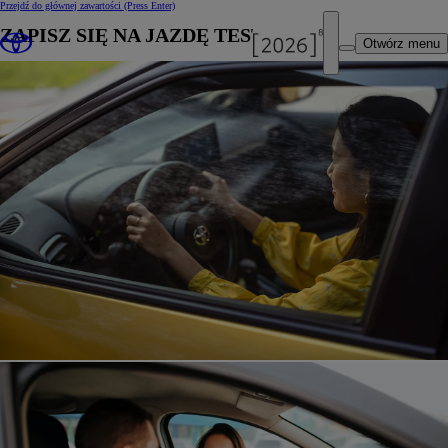
Przejdź do głównej zawartości
(Press Enter)
ZAPISZ SIĘ NA JAZDĘ TESTOWĄ
Otwórz menu