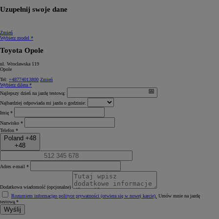
Uzupełnij swoje dane
Zmień
Wybierz model *
Toyota Opole
ul. Wrocławska 119
Opole
Tel:
+48774013800
Zmień
Wybierz dilera *
Najlepszy dzień na jazdę testową:
Najbardziej odpowiada mi jazda o godzinie:
Imię *
Nazwisko *
Telefon *
Poland +48
+48
Adres e-mail *
Dodatkowa wiadomość (opcjonalne)
Rozumiem informację
o polityce prywatności (otwiera się w nowej karcie)
.
Umów mnie na jazdę
testową.*
Wyślij