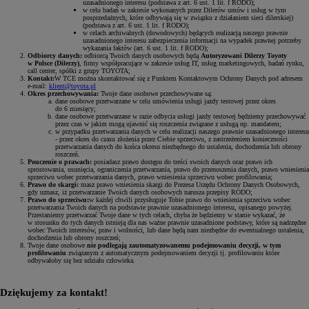
uzasadnionego interesu (podstawa z art. 6 ust. 1 lit. f RODO);
w celu badań w zakresie wykonanych przez Dilerów umów i usług w tym
posprzedażnych, które odbywają się w związku z działaniem sieci dilerskiej)
(podstawa z art. 6 ust. 1 lit. f RODO);
w celach archiwalnych (dowodowych) będących realizacją naszego prawnie
uzasadnionego interesu zabezpieczenia informacji na wypadek prawnej potrzeby
wykazania faktów (art. 6 ust. 1 lit. f RODO);
Odbiorcy danych:
odbiorcą Twoich danych osobowych będą
Autoryzowani Dilerzy Toyoty
w Polsce (Dilerzy)
, firmy współpracujące w zakresie usług IT, usług marketingowych, badań rynku,
call center, spółki z grupy TOYOTA;
Kontakt:
W TCE można skontaktować się z Punktem Kontaktowym Ochrony Danych pod adresem
e-mail:
klient@toyota.pl
Okres przechowywania:
Twoje dane osobowe przechowywane są:
dane osobowe przetwarzane w celu umówienia usługi jazdy testowej przez okres
do 6 miesięcy;
dane osobowe przetwarzane w razie odbycia usługi jazdy testowej będziemy przechowywać
przez czas w jakim mogą ujawnić się roszczenia związane z usługą np. mandatem;
w przypadku przetwarzania danych w celu realizacji naszego prawnie uzasadnionego interesu
- przez okres do czasu złożenia przez Ciebie sprzeciwu, z zastrzeżeniem konieczności
przetwarzania danych do końca okresu niezbędnego do ustalenia, dochodzenia lub obrony
roszczeń.
Pouczenie o prawach:
posiadasz prawo dostępu do treści swoich danych oraz prawo ich
sprostowania, usunięcia, ograniczenia przetwarzania, prawo do przenoszenia danych, prawo wniesienia
sprzeciwu wobec przetwarzania danych, prawo wniesienia sprzeciwu wobec profilowania;
Prawo do skargi:
masz prawo wniesienia skargi do Prezesa Urzędu Ochrony Danych Osobowych,
gdy uznasz, iż przetwarzanie Twoich danych osobowych narusza przepisy RODO;
Prawo do sprzeciwu:
w każdej chwili przysługuje Tobie prawo do wniesienia sprzeciwu wobec
przetwarzania Twoich danych na podstawie prawnie uzasadnionego interesu, opisanego powyżej.
Przestaniemy przetwarzać Twoje dane w tych celach, chyba że będziemy w stanie wykazać, że
w stosunku do tych danych istnieją dla nas ważne prawnie uzasadnione podstawy, które są nadrzędne
wobec Twoich interesów, praw i wolności, lub dane będą nam niezbędne do ewentualnego ustalenia,
dochodzenia lub obrony roszczeń;
Twoje dane osobowe
nie podlegają zautomatyzowanemu podejmowaniu decyzji, w tym
profilowaniu
związanym z automatycznym podejmowaniem decyzji tj. profilowaniu które
odbywałoby się bez udziału człowieka.
Dziękujemy za kontakt!