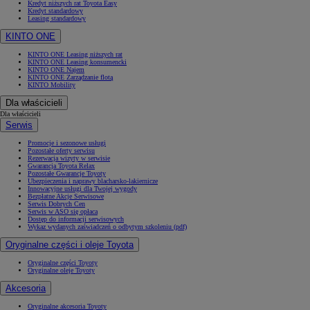
Kredyt niższych rat Toyota Easy
Kredyt standardowy
Leasing standardowy
KINTO ONE
KINTO ONE Leasing niższych rat
KINTO ONE Leasing konsumencki
KINTO ONE Najem
KINTO ONE Zarządzanie flotą
KINTO Mobility
Dla właścicieli
Dla właścicieli
Serwis
Promocje i sezonowe usługi
Pozostałe oferty serwisu
Rezerwacja wizyty w serwisie
Gwarancja Toyota Relax
Pozostałe Gwarancje Toyoty
Ubezpieczenia i naprawy blacharsko-lakiernicze
Innowacyjne usługi dla Twojej wygody
Bezpłatne Akcje Serwisowe
Serwis Dobrych Cen
Serwis w ASO się opłaca
Dostęp do informacji serwisowych
Wykaz wydanych zaświadczeń o odbytym szkoleniu (pdf)
Oryginalne części i oleje Toyota
Oryginalne części Toyoty
Oryginalne oleje Toyoty
Akcesoria
Oryginalne akcesoria Toyoty