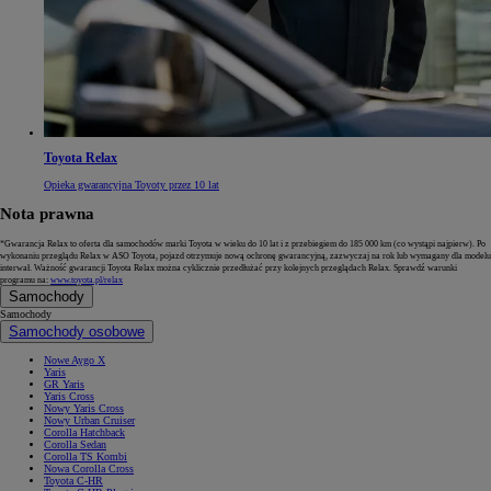
Toyota Relax
Opieka gwarancyjna Toyoty przez 10 lat
Nota prawna
*Gwarancja Relax to oferta dla samochodów marki Toyota w wieku do 10 lat i z przebiegiem do 185 000 km (co wystąpi najpierw). Po
wykonaniu przeglądu Relax w ASO Toyota, pojazd otrzymuje nową ochronę gwarancyjną, zazwyczaj na rok lub wymagany dla modelu
interwał. Ważność gwarancji Toyota Relax można cyklicznie przedłużać przy kolejnych przeglądach Relax. Sprawdź warunki
programu na:
www.toyota.pl/relax
Samochody
Samochody
Samochody osobowe
Nowe Aygo X
Yaris
GR Yaris
Yaris Cross
Nowy Yaris Cross
Nowy Urban Cruiser
Corolla Hatchback
Corolla Sedan
Corolla TS Kombi
Nowa Corolla Cross
Toyota C-HR