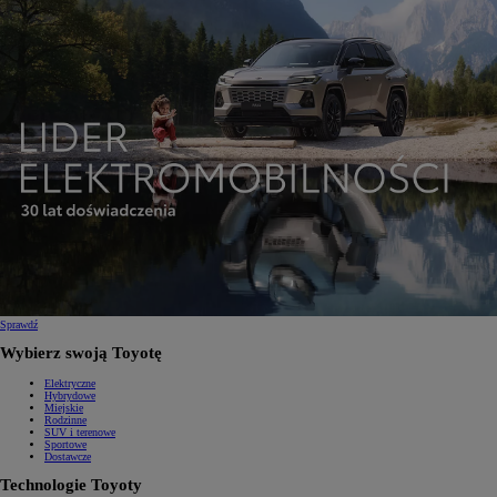
Sprawdź
Wybierz swoją Toyotę
Elektryczne
Hybrydowe
Miejskie
Rodzinne
SUV i terenowe
Sportowe
Dostawcze
Technologie Toyoty