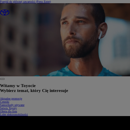
Przejdź do głównej zawartości
(Press Enter)
0:31 / 1:34
Witamy w Toyocie
Wybierz temat, który Cię interesuje
Aktualne promocje
Cenniki
Samochody używane
Serwis Toyoty
Oferta dla firm
Lider elektromobilności