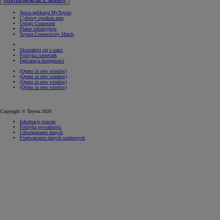
Nowa aplikacja MyToyota
Cyfrowy opiekun auta
Usługi Connected
Płatne subskrypcje
Toyota Connectivity Match
Skontaktuj się z nami
Polityka ciasteczek
Deklaracja dostępności
(Opens in new window)
(Opens in new window)
(Opens in new window)
(Opens in new window)
Copyright © Toyota 2026
Informacje prawne
Polityka prywatności
Udostępnianie danych
Przetwarzanie danych osobowych