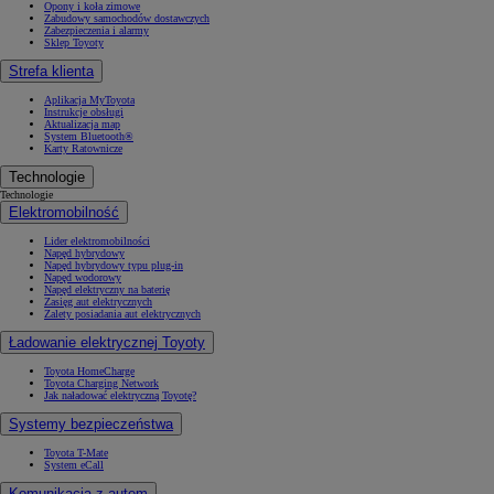
Opony i koła zimowe
Zabudowy samochodów dostawczych
Zabezpieczenia i alarmy
Sklep Toyoty
Strefa klienta
Aplikacja MyToyota
Instrukcje obsługi
Aktualizacja map
System Bluetooth®
Karty Ratownicze
Technologie
Technologie
Elektromobilność
Lider elektromobilności
Napęd hybrydowy
Napęd hybrydowy typu plug-in
Napęd wodorowy
Napęd elektryczny na baterię
Zasięg aut elektrycznych
Zalety posiadania aut elektrycznych
Ładowanie elektrycznej Toyoty
Toyota HomeCharge
Toyota Charging Network
Jak naładować elektryczną Toyotę?
Systemy bezpieczeństwa
Toyota T-Mate
System eCall
Komunikacja z autem