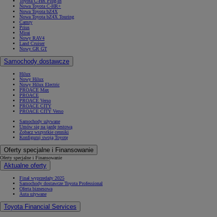
Toyota C-HR Plug-in
Nowa Toyota C-HR+
Nowa Toyota bZ4X
Nowa Toyota bZ4X Touring
Camry
Prius
Mirai
Nowy RAV4
Land Cruiser
Nowy GR GT
Samochody dostawcze
Hilux
Nowy Hilux
Nowy Hilux Electric
PROACE Max
PROACE
PROACE Verso
PROACE CITY
PROACE CITY Verso
Samochody używane
Umów się na jazdę testową
Zobacz wszystkie cenniki
Konfiguruj swoją Toyotę
Oferty specjalne i Finansowanie
Oferty specjalne i Finansowanie
Aktualne oferty
Finał wyprzedaży 2025
Samochody dostawcze Toyota Professional
Oferta biznesowa
Auta używane
Toyota Financial Services