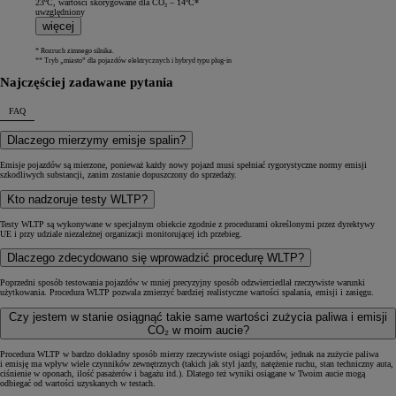
23ºC, wartości skorygowane dla CO₂ – 14ºC*
uwzględniony
więcej
* Rozruch zimnego silnika.
** Tryb „miasto” dla pojazdów elektrycznych i hybryd typu plug-in
Najczęściej zadawane pytania
FAQ
Dlaczego mierzymy emisje spalin?
Emisje pojazdów są mierzone, ponieważ każdy nowy pojazd musi spełniać rygorystyczne normy emisji
szkodliwych substancji, zanim zostanie dopuszczony do sprzedaży.
Kto nadzoruje testy WLTP?
Testy WLTP są wykonywane w specjalnym obiekcie zgodnie z procedurami określonymi przez dyrektywy
UE i przy udziale niezależnej organizacji monitorującej ich przebieg.
Dlaczego zdecydowano się wprowadzić procedurę WLTP?
Poprzedni sposób testowania pojazdów w mniej precyzyjny sposób odzwierciedlał rzeczywiste warunki
użytkowania. Procedura WLTP pozwala zmierzyć bardziej realistyczne wartości spalania, emisji i zasięgu.
Czy jestem w stanie osiągnąć takie same wartości zużycia paliwa i emisji
CO₂ w moim aucie?
Procedura WLTP w bardzo dokładny sposób mierzy rzeczywiste osiągi pojazdów, jednak na zużycie paliwa
i emisję ma wpływ wiele czynników zewnętrznych (takich jak styl jazdy, natężenie ruchu, stan techniczny auta,
ciśnienie w oponach, ilość pasażerów i bagażu itd.). Dlatego też wyniki osiągane w Twoim aucie mogą
odbiegać od wartości uzyskanych w testach.