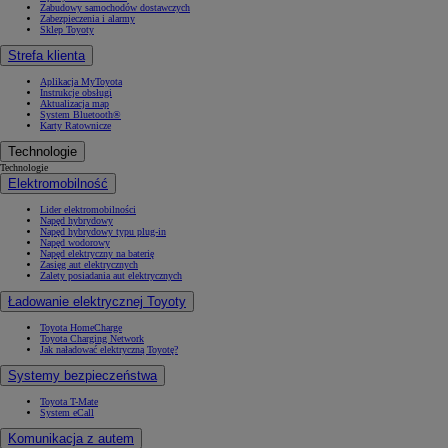
Zabudowy samochodów dostawczych
Zabezpieczenia i alarmy
Sklep Toyoty
Strefa klienta
Aplikacja MyToyota
Instrukcje obsługi
Aktualizacja map
System Bluetooth®
Karty Ratownicze
Technologie
Technologie
Elektromobilność
Lider elektromobilności
Napęd hybrydowy
Napęd hybrydowy typu plug-in
Napęd wodorowy
Napęd elektryczny na baterię
Zasięg aut elektrycznych
Zalety posiadania aut elektrycznych
Ładowanie elektrycznej Toyoty
Toyota HomeCharge
Toyota Charging Network
Jak naładować elektryczną Toyotę?
Systemy bezpieczeństwa
Toyota T-Mate
System eCall
Komunikacja z autem