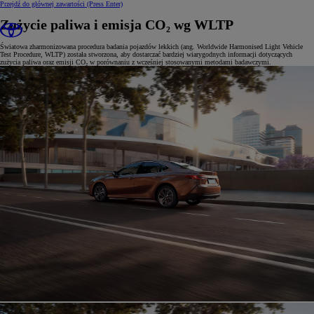
Przejdź do głównej zawartości
(Press Enter)
Zużycie paliwa i emisja CO₂ wg WLTP
Światowa zharmonizowana procedura badania pojazdów lekkich (ang. Worldwide Harmonised Light Vehicle
Test Procedure, WLTP) została stworzona, aby dostarczać bardziej wiarygodnych informacji dotyczących
zużycia paliwa oraz emisji CO₂ w porównaniu z wcześniej stosowanymi metodami badawczymi.