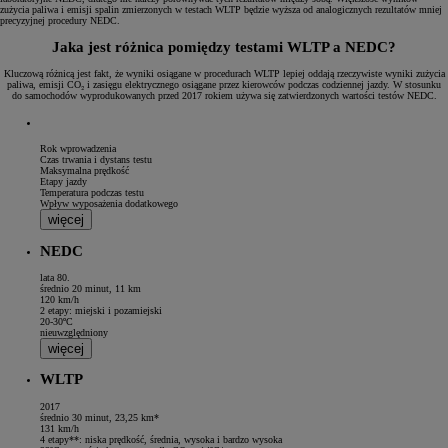
zużycia paliwa i emisji spalin zmierzonych w testach WLTP będzie wyższa od analogicznych rezultatów mniej
precyzyjnej procedury NEDC.
Jaka jest różnica pomiędzy testami WLTP a NEDC?
Kluczową różnicą jest fakt, że wyniki osiągane w procedurach WLTP lepiej oddają rzeczywiste wyniki zużycia
paliwa, emisji CO₂ i zasięgu elektrycznego osiągane przez kierowców podczas codziennej jazdy. W stosunku
do samochodów wyprodukowanych przed 2017 rokiem używa się zatwierdzonych wartości testów NEDC.
Rok wprowadzenia
Czas trwania i dystans testu
Maksymalna prędkość
Etapy jazdy
Temperatura podczas testu
Wpływ wyposażenia dodatkowego
więcej
NEDC
lata 80.
średnio 20 minut, 11 km
120 km/h
2 etapy: miejski i pozamiejski
20-30ºC
nieuwzględniony
więcej
WLTP
2017
średnio 30 minut, 23,25 km*
131 km/h
4 etapy**: niska prędkość, średnia, wysoka i bardzo wysoka