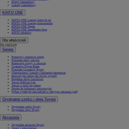
Kredyt standardowy
Leasing standardowy
KINTO ONE
KINTO ONE Leasing niższych rat
KINTO ONE Leasing konsumencki
KINTO ONE Najem
KINTO ONE Zarządzanie flotą
KINTO Mobility
Dla właścicieli
Dla właścicieli
Serwis
Promocje i sezonowe usługi
Pozostałe oferty serwisu
Rezerwacja wizyty w serwisie
Gwarancja Toyota Relax
Pozostałe Gwarancje Toyoty
Ubezpieczenia i naprawy blacharsko-lakiernicze
Innowacyjne usługi dla Twojej wygody
Bezpłatne Akcje Serwisowe
Serwis Dobrych Cen
Serwis w ASO się opłaca
Dostęp do informacji serwisowych
Wykaz wydanych zaświadczeń o odbytym szkoleniu (pdf)
Oryginalne części i oleje Toyota
Oryginalne części Toyoty
Oryginalne oleje Toyoty
Akcesoria
Oryginalne akcesoria Toyoty
Opony i koła zimowe