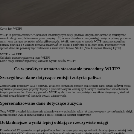
Czym jest WLTP?
WLTP to przeprowadzane w warunkach laboratoryjnych testy, podczas których odtwarzane są realistyczne
warunki drogowe (zdefiniowane przez przepisy UE) w celu określenia rzeczywistego zużycia paliwa, poziomu
emisji oraz zasięgu pojazdów zelektryfikowanych. Wyniki uzyskane w testach WLTP przez poszczególne
pojazdy pozwalają z większą precyzją oszacować ich osiągi i porównać je między sobą. Pozyskane w ten
sposób dane nie powinny być zestawiane z rezultatami testów NEDC (New European Driving Cycle).
WLTP a test RDE
Od kiedy przeprowadzane są testy WLTP?
Gdzie mogę znaleźć najbardziej aktualne wyniki testów WLTP?
Co w praktyce oznacza stosowanie procedury WLTP?
Szczegółowe dane dotyczące emisji i zużycia paliwa
Zastosowanie procedury WLTP sprawia, że klienci otrzymują bardziej realistyczne dane, dzięki którym mogą
wymiernie porównywać pojazdy Toyoty z przetestowanymi według tych samych standardów samochodami
innych producentów. Rezultaty procedur WLTP są zbliżone do rzeczywistych wyników drogowych, stąd też
klienci mogą dokonywać lepszych decyzji zakupowych.
Spersonalizowane dane dotyczące zużycia
Testy WLTP uwzględniają akcesoria zainstalowane w pojeździe, takie jak zimowe opony czy szyberdach, dzięki
czemu podane wyniki zużycia paliwa i emisji spalin są bardziej realistyczne.
Dokładniejsze wyniki lepiej oddające rzeczywiste osiągi
Procedura WLTP sprawdza osiągi pojazdów w bardziej rygorystyczny sposób niż obowiązujące wcześniej testy
laboratoryjne NEDC, dlatego nie należy porównywać tych rezultatów między sobą. Większość wyników