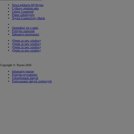
Nowa aplikacja MyToyota
Cyfrowy opiekun auta
Usługi Connected
Płatne subskrypcje
Toyota Connectivity Match
Skontaktuj się z nami
Polityka ciasteczek
Deklaracja dostępności
(Opens in new window)
(Opens in new window)
(Opens in new window)
(Opens in new window)
Copyright © Toyota 2026
Informacje prawne
Polityka prywatności
Udostępnianie danych
Przetwarzanie danych osobowych