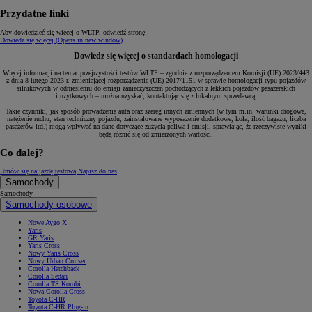
Przydatne linki
Aby dowiedzieć się więcej o WLTP, odwiedź stronę:
Dowiedz się więcej
(Opens in new window)
Dowiedz się więcej o standardach homologacji
Więcej informacji na temat przejrzystości testów WLTP – zgodnie z rozporządzeniem Komisji (UE) 2023/443
z dnia 8 lutego 2023 r. zmieniającej rozporządzenie (UE) 2017/1151 w sprawie homologacji typu pojazdów
silnikowych w odniesieniu do emisji zanieczyszczeń pochodzących z lekkich pojazdów pasażerskich
i użytkowych – można uzyskać, kontaktując się z lokalnym sprzedawcą.
Takie czynniki, jak sposób prowadzenia auta oraz szereg innych zmiennych (w tym m.in. warunki drogowe,
natężenie ruchu, stan techniczny pojazdu, zainstalowane wyposażenie dodatkowe, koła, ilość bagażu, liczba
pasażerów itd.) mogą wpływać na dane dotyczące zużycia paliwa i emisji, sprawiając, że rzeczywiste wyniki
będą różnić się od zmierzonych wartości.
Co dalej?
Umów się na jazdę testową
Napisz do nas
Samochody
Samochody
Samochody osobowe
Nowe Aygo X
Yaris
GR Yaris
Yaris Cross
Nowy Yaris Cross
Nowy Urban Cruiser
Corolla Hatchback
Corolla Sedan
Corolla TS Kombi
Nowa Corolla Cross
Toyota C-HR
Toyota C-HR Plug-in