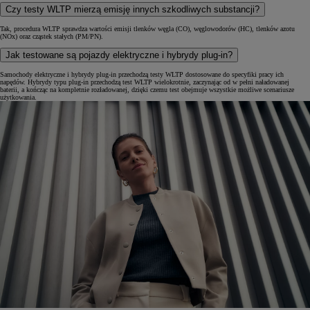
Czy testy WLTP mierzą emisję innych szkodliwych substancji?
Tak, procedura WLTP sprawdza wartości emisji tlenków węgla (CO), węglowodorów (HC), tlenków azotu
(NOx) oraz cząstek stałych (PM/PN).
Jak testowane są pojazdy elektryczne i hybrydy plug-in?
Samochody elektryczne i hybrydy plug-in przechodzą testy WLTP dostosowane do specyfiki pracy ich
napędów. Hybrydy typu plug-in przechodzą test WLTP wielokrotnie, zaczynając od w pełni naładowanej
baterii, a kończąc na kompletnie rozładowanej, dzięki czemu test obejmuje wszystkie możliwe scenariusze
użytkowania.