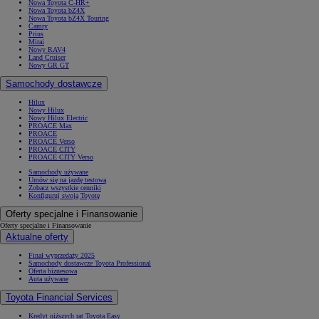
Nowa Toyota C-HR+
Nowa Toyota bZ4X
Nowa Toyota bZ4X Touring
Camry
Prius
Mirai
Nowy RAV4
Land Cruiser
Nowy GR GT
Samochody dostawcze
Hilux
Nowy Hilux
Nowy Hilux Electric
PROACE Max
PROACE
PROACE Verso
PROACE CITY
PROACE CITY Verso
Samochody używane
Umów się na jazdę testową
Zobacz wszystkie cenniki
Konfiguruj swoją Toyotę
Oferty specjalne i Finansowanie
Oferty specjalne i Finansowanie
Aktualne oferty
Finał wyprzedaży 2025
Samochody dostawcze Toyota Professional
Oferta biznesowa
Auta używane
Toyota Financial Services
Kredyt niższych rat Toyota Easy