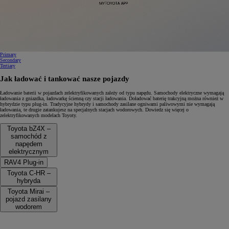
0:09 / 0:15
Primary
Secondary
Tertiary
Jak ładować i tankować nasze pojazdy
Ładowanie baterii w pojazdach zelektryfikowanych zależy od typu napędu. Samochody elektryczne wymagają
ładowania z gniazdka, ładowarkę ścienną czy stacji ładowania. Doładować baterię trakcyjną można również w
hybrydzie typu plug-in. Tradycyjne hybrydy i samochody zasilane ogniwami paliwowymi nie wymagają
ładowania, te drugie zatankujesz na specjalnych stacjach wodorowych. Dowiedz się więcej o
zelektryfikowanych modelach Toyoty.
Toyota bZ4X –
samochód z
napędem
elektrycznym
RAV4 Plug-in
Toyota C-HR –
hybryda
Toyota Mirai –
pojazd zasilany
wodorem