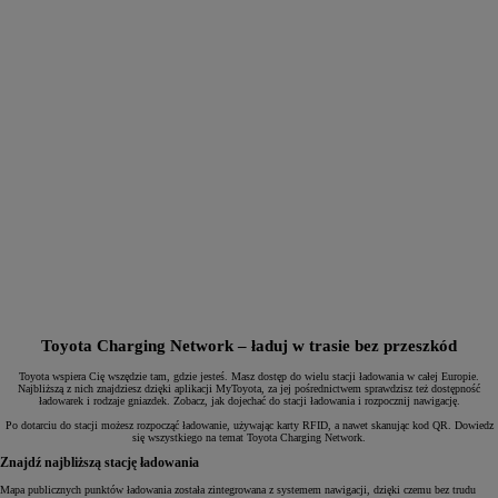
Toyota Charging Network – ładuj w trasie bez przeszkód
Toyota wspiera Cię wszędzie tam, gdzie jesteś. Masz dostęp do wielu stacji ładowania w całej Europie.
Najbliższą z nich znajdziesz dzięki aplikacji MyToyota, za jej pośrednictwem sprawdzisz też dostępność
ładowarek i rodzaje gniazdek. Zobacz, jak dojechać do stacji ładowania i rozpocznij nawigację.
Po dotarciu do stacji możesz rozpocząć ładowanie, używając karty RFID, a nawet skanując kod QR. Dowiedz
się wszystkiego na temat Toyota Charging Network.
Znajdź najbliższą stację ładowania
Mapa publicznych punktów ładowania została zintegrowana z systemem nawigacji, dzięki czemu bez trudu