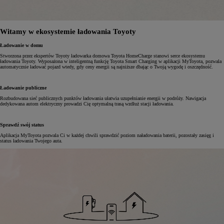
Witamy w ekosystemie ładowania Toyoty
Ładowanie w domu
Stworzona przez ekspertów Toyoty ładowarka domowa Toyota HomeCharge stanowi serce ekosystemu
ładowania Toyoty. Wyposażona w inteligentną funkcję Toyota Smart Charging w aplikacji MyToyota, pozwala
automatycznie ładować pojazd wtedy, gdy ceny energii są najniższe dbając o Twoją wygodę i oszczędność.
Ładowanie publiczne
Rozbudowana sieć publicznych punktów ładowania ułatwia uzupełnianie energii w podróży. Nawigacja
dedykowana autom elektryczny prowadzi Cię optymalną trasą wzdłuż stacji ładowania.
Sprawdź swój status
Aplikacja MyToyota pozwala Ci w każdej chwili sprawdzić poziom naładowania baterii, pozostały zasięg i
status ładowania Twojego auta.