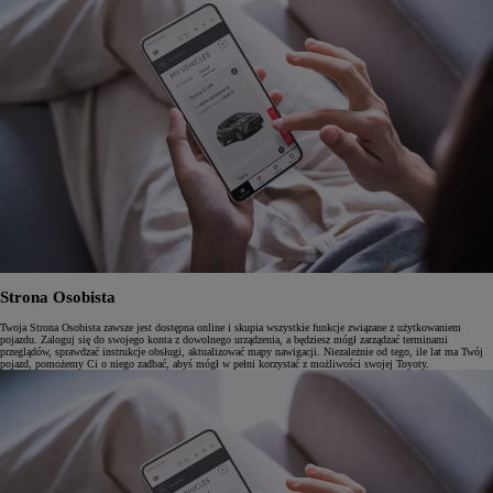
Strona Osobista
Twoja Strona Osobista zawsze jest dostępna online i skupia wszystkie funkcje związane z użytkowaniem
pojazdu. Zaloguj się do swojego konta z dowolnego urządzenia, a będziesz mógł zarządzać terminami
przeglądów, sprawdzać instrukcje obsługi, aktualizować mapy nawigacji. Niezależnie od tego, ile lat ma Twój
pojazd, pomożemy Ci o niego zadbać, abyś mógł w pełni korzystać z możliwości swojej Toyoty.