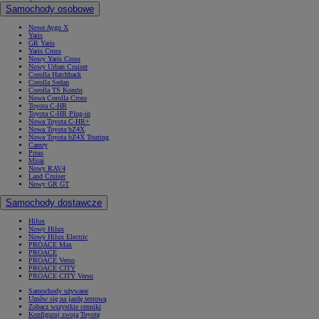
Samochody osobowe
Nowe Aygo X
Yaris
GR Yaris
Yaris Cross
Nowy Yaris Cross
Nowy Urban Cruiser
Corolla Hatchback
Corolla Sedan
Corolla TS Kombi
Nowa Corolla Cross
Toyota C-HR
Toyota C-HR Plug-in
Nowa Toyota C-HR+
Nowa Toyota bZ4X
Nowa Toyota bZ4X Touring
Camry
Prius
Mirai
Nowy RAV4
Land Cruiser
Nowy GR GT
Samochody dostawcze
Hilux
Nowy Hilux
Nowy Hilux Electric
PROACE Max
PROACE
PROACE Verso
PROACE CITY
PROACE CITY Verso
Samochody używane
Umów się na jazdę testową
Zobacz wszystkie cenniki
Konfiguruj swoją Toyotę