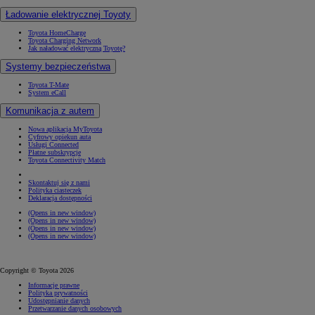
Ładowanie elektrycznej Toyoty
Toyota HomeCharge
Toyota Charging Network
Jak naładować elektryczną Toyotę?
Systemy bezpieczeństwa
Toyota T-Mate
System eCall
Komunikacja z autem
Nowa aplikacja MyToyota
Cyfrowy opiekun auta
Usługi Connected
Płatne subskrypcje
Toyota Connectivity Match
Skontaktuj się z nami
Polityka ciasteczek
Deklaracja dostępności
(Opens in new window)
(Opens in new window)
(Opens in new window)
(Opens in new window)
Copyright © Toyota 2026
Informacje prawne
Polityka prywatności
Udostępnianie danych
Przetwarzanie danych osobowych