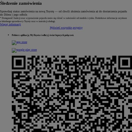
Śledzenie zamówienia
Sprawdzaj status zamówienia na nową Toyotę — od chwili złożenia zamówienia aż do dostarczenia pojazdu
do Dilera i jego odbiór.
* Dostępność funkcji oraz wyposażenie pojazdu może się różnić w zależności od modelu i rynku. Dodatkowe informacje uzyskasz
u lokalnego sprzedawcy Toyoty oraz w instrukcji obsługi.
Więcej informacji
Wyświetl wszystkie przypisy
Pobierz aplikację MyToyota i odkryj świat lepszych połączeń.