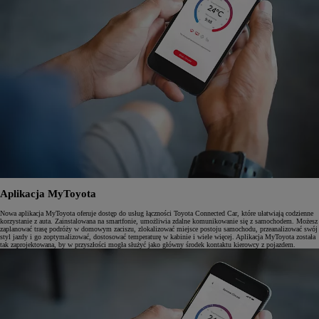
Aplikacja MyToyota
Nowa aplikacja MyToyota oferuje dostęp do usług łączności Toyota Connected Car, które ułatwiają codzienne
korzystanie z auta. Zainstalowana na smartfonie, umożliwia zdalne komunikowanie się z samochodem. Możesz
zaplanować trasę podróży w domowym zaciszu, zlokalizować miejsce postoju samochodu, przeanalizować swój
styl jazdy i go zoptymalizować, dostosować temperaturę w kabinie i wiele więcej. Aplikacja MyToyota została
tak zaprojektowana, by w przyszłości mogła służyć jako główny środek kontaktu kierowcy z pojazdem.