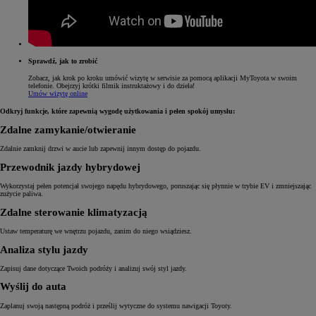
Sprawdź, jak to zrobić
Zobacz, jak krok po kroku umówić wizytę w serwisie za pomocą aplikacji MyToyota w swoim
telefonie. Obejrzyj krótki filmik instruktażowy i do dzieła!
Umów wizytę online
Odkryj funkcje, które zapewnią wygodę użytkowania i pełen spokój umysłu:
Zdalne zamykanie/otwieranie
Zdalnie zamknij drzwi w aucie lub zapewnij innym dostęp do pojazdu.
Przewodnik jazdy hybrydowej
Wykorzystaj pełen potencjał swojego napędu hybrydowego, poruszając się płynnie w trybie EV i zmniejszając
zużycie paliwa.
Zdalne sterowanie klimatyzacją
Ustaw temperaturę we wnętrzu pojazdu, zanim do niego wsiądziesz.
Analiza stylu jazdy
Zapisuj dane dotyczące Twoich podróży i analizuj swój styl jazdy.
Wyślij do auta
Zaplanuj swoją następną podróż i prześlij wytyczne do systemu nawigacji Toyoty.