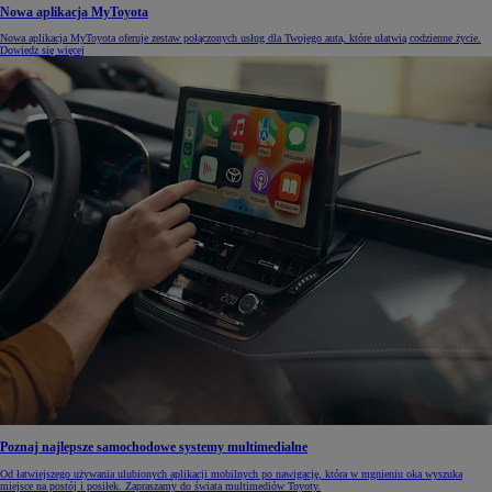
Nowa aplikacja MyToyota
Nowa aplikacja MyToyota oferuje zestaw połączonych usług dla Twojego auta, które ułatwią codzienne życie.
Dowiedz się więcej
Poznaj najlepsze samochodowe systemy multimedialne
Od łatwiejszego używania ulubionych aplikacji mobilnych po nawigację, która w mgnieniu oka wyszuka
miejsce na postój i posiłek. Zapraszamy do świata multimediów Toyoty.