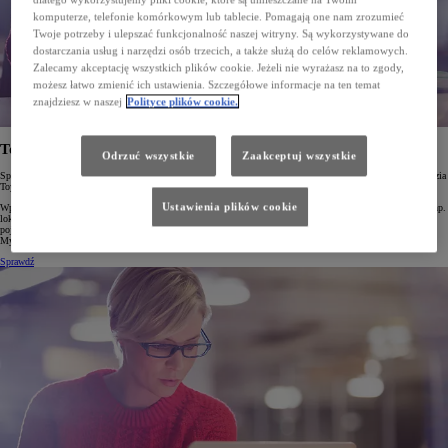
komputerze, telefonie komórkowym lub tablecie. Pomagają one nam zrozumieć
Twoje potrzeby i ulepszać funkcjonalność naszej witryny. Są wykorzystywane do
dostarczania usług i narzędzi osób trzecich, a także służą do celów reklamowych.
Zalecamy akceptację wszystkich plików cookie. Jeżeli nie wyrażasz na to zgody,
możesz łatwo zmienić ich ustawienia. Szczegółowe informacje na ten temat
znajdziesz w naszej
Polityce plików cookie.
Toyota Connectivity Match
Odrzuć wszystkie
Zaakceptuj wszystkie
Sprawdź, w jaki sposób możesz w pełni wykorzystać Usługi Connected w Twojej Toyocie za pomocą narzędzia
Toyota Connectivity Match!
Ustawienia plików cookie
Wpisz numer identyfikacyjny Twojego samochodu (VIN) a dowiesz się, które ze zdalnych usług (takich jak np.
lokalizowanie samochodu, zdalne ustawianie temperatury, ładowanie pojazdu itp.) są dostępne dla Twojego
pojazdu w aplikacji MyToyota. Skorzystaj z Connectivity Match, sprawdź swoje usługi, pobierz aplikację
My Toyota i ciesz się jazdą!
Sprawdź