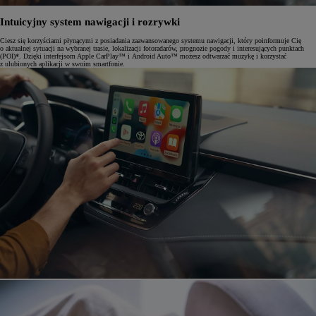
Intuicyjny system nawigacji i rozrywki
Ciesz się korzyściami płynącymi z posiadania zaawansowanego systemu nawigacji, który poinformuje Cię
o aktualnej sytuacji na wybranej trasie, lokalizacji fotoradarów, prognozie pogody i interesujących punktach
(POI)*. Dzięki interfejsom Apple CarPlay™ i Android Auto™ możesz odtwarzać muzykę i korzystać
z ulubionych aplikacji w swoim smartfonie.