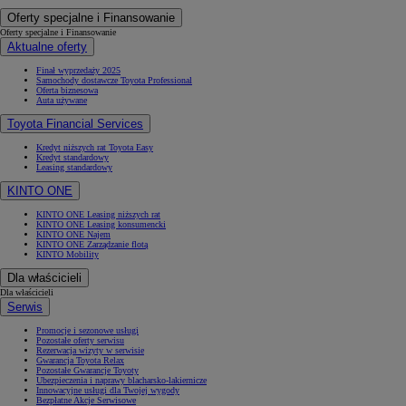
Oferty specjalne i Finansowanie
Oferty specjalne i Finansowanie
Aktualne oferty
Finał wyprzedaży 2025
Samochody dostawcze Toyota Professional
Oferta biznesowa
Auta używane
Toyota Financial Services
Kredyt niższych rat Toyota Easy
Kredyt standardowy
Leasing standardowy
KINTO ONE
KINTO ONE Leasing niższych rat
KINTO ONE Leasing konsumencki
KINTO ONE Najem
KINTO ONE Zarządzanie flotą
KINTO Mobility
Dla właścicieli
Dla właścicieli
Serwis
Promocje i sezonowe usługi
Pozostałe oferty serwisu
Rezerwacja wizyty w serwisie
Gwarancja Toyota Relax
Pozostałe Gwarancje Toyoty
Ubezpieczenia i naprawy blacharsko-lakiernicze
Innowacyjne usługi dla Twojej wygody
Bezpłatne Akcje Serwisowe