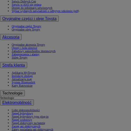
Serwis Dobrych Cen
Serwis w ASO się opłaca
Dostęp do informacji serwisowych
Wykaz wydanych zaświadczeń o odbytym szkoleniu (pdf)
Oryginalne części i oleje Toyota
Oryginalne części Toyoty
Oryginalne oleje Toyoty
Akcesoria
Oryginalne akcesoria Toyoty
Opony i koła zimowe
Zabudowy samochodów dostawczych
Zabezpieczenia i alarmy
Sklep Toyoty
Strefa klienta
Aplikacja MyToyota
Instrukcje obsługi
Aktualizacja map
System Bluetooth®
Karty Ratownicze
Technologie
Technologie
Elektromobilność
Lider elektromobilności
Napęd hybrydowy
Napęd hybrydowy typu plug-in
Napęd wodorowy
Napęd elektryczny na baterię
Zasięg aut elektrycznych
Zalety posiadania aut elektrycznych