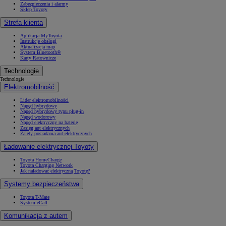
Zabezpieczenia i alarmy
Sklep Toyoty
Strefa klienta
Aplikacja MyToyota
Instrukcje obsługi
Aktualizacja map
System Bluetooth®
Karty Ratownicze
Technologie
Technologie
Elektromobilność
Lider elektromobilności
Napęd hybrydowy
Napęd hybrydowy typu plug-in
Napęd wodorowy
Napęd elektryczny na baterię
Zasięg aut elektrycznych
Zalety posiadania aut elektrycznych
Ładowanie elektrycznej Toyoty
Toyota HomeCharge
Toyota Charging Network
Jak naładować elektryczną Toyotę?
Systemy bezpieczeństwa
Toyota T-Mate
System eCall
Komunikacja z autem