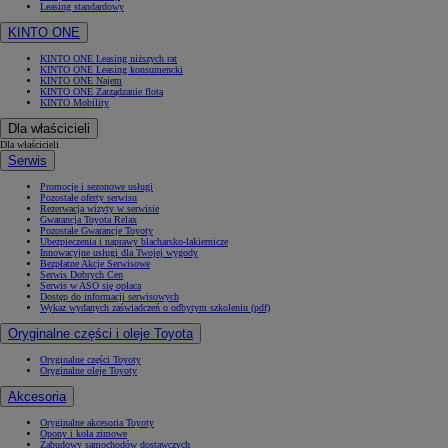
Leasing standardowy
KINTO ONE
KINTO ONE Leasing niższych rat
KINTO ONE Leasing konsumencki
KINTO ONE Najem
KINTO ONE Zarządzanie flotą
KINTO Mobility
Dla właścicieli
Dla właścicieli
Serwis
Promocje i sezonowe usługi
Pozostałe oferty serwisu
Rezerwacja wizyty w serwisie
Gwarancja Toyota Relax
Pozostałe Gwarancje Toyoty
Ubezpieczenia i naprawy blacharsko-lakiernicze
Innowacyjne usługi dla Twojej wygody
Bezpłatne Akcje Serwisowe
Serwis Dobrych Cen
Serwis w ASO się opłaca
Dostęp do informacji serwisowych
Wykaz wydanych zaświadczeń o odbytym szkoleniu (pdf)
Oryginalne części i oleje Toyota
Oryginalne części Toyoty
Oryginalne oleje Toyoty
Akcesoria
Oryginalne akcesoria Toyoty
Opony i koła zimowe
Zabudowy samochodów dostawczych