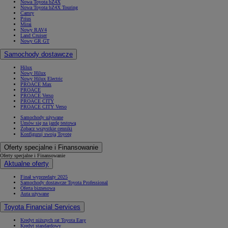
Nowa Toyota bZ4X
Nowa Toyota bZ4X Touring
Camry
Prius
Mirai
Nowy RAV4
Land Cruiser
Nowy GR GT
Samochody dostawcze
Hilux
Nowy Hilux
Nowy Hilux Electric
PROACE Max
PROACE
PROACE Verso
PROACE CITY
PROACE CITY Verso
Samochody używane
Umów się na jazdę testową
Zobacz wszystkie cenniki
Konfiguruj swoją Toyotę
Oferty specjalne i Finansowanie
Oferty specjalne i Finansowanie
Aktualne oferty
Finał wyprzedaży 2025
Samochody dostawcze Toyota Professional
Oferta biznesowa
Auta używane
Toyota Financial Services
Kredyt niższych rat Toyota Easy
Kredyt standardowy