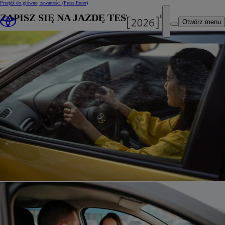
Przejdź do głównej zawartości
(Press Enter)
ZAPISZ SIĘ NA JAZDĘ TESTOWĄ
Otwórz menu