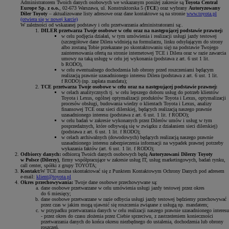
Administratorem Twoich danych osobowych we wskazanym poniżej zakresie są
Toyota Central
Europe Sp. z o.o.
, 02-673 Warszawa, ul. Konstruktorska 5 (
TCE
) oraz wybrany
Autoryzowany
Diler Toyoty
– aktualizowane listy adresowe oraz dane kontaktowe są na stronie
www.toyota.pl
(otwiera się w nowej karcie)
W zależności od wskazanej podstawy i celu przetwarzania administratorami są:.
DILER przetwarza Twoje osobowe w celu oraz na następującej podstawie prawnej:
w celu podjęcia działań, w tym umówienia i realizacji usługi jazdy testowej
(szczegółowe dane Dilera widnieją na formularzu, linku odsyłającym do strony
albo zostaną Tobie przekazane po skontaktowaniu się) na podstawie Twojego
zainteresowania ofertą na stronie internetowej TCE i Dilera oraz w razie zawarcia
umowy na taką usługę w celu jej wykonania (podstawa z art. 6 ust 1 lit.
b RODO),
w celu ewentualnego dochodzenia lub obrony przed roszczeniami będącym
realizacją prawnie uzasadnionego interesu Dilera (podstawa z art. 6 ust. 1 lit.
f RODO) (np. zapłata mandatu);
TCE przetwarza Twoje osobowe w celu oraz na następującej podstawie prawnej:
w celach analitycznych tj. w celu lepszego doboru usług do potrzeb klientów
Toyota i Lexus, ogólnej optymalizacji produktów Toyota i Lexus, optymalizacji
procesów obsługi, budowania wiedzy o klientach Toyota i Lexus, analizy
finansowej TCE oraz sieci dilerskiej, będących realizacją naszego prawnie
uzasadnionego interesu (podstawa z art. 6 ust. 1 lit. f RODO);
w celu badań w zakresie wykonanych przez Dilerów umów i usług w tym
posprzedażnych, które odbywają się w związku z działaniem sieci dilerskiej)
(podstawa z art. 6 ust. 1 lit. f RODO);
w celach archiwalnych (dowodowych) będących realizacją naszego prawnie
uzasadnionego interesu zabezpieczenia informacji na wypadek prawnej potrzeby
wykazania faktów (art. 6 ust. 1 lit. f RODO);
Odbiorcy danych:
odbiorcą Twoich danych osobowych będą
Autoryzowani Dilerzy Toyoty
w Polsce (Dilerzy)
, firmy współpracujące w zakresie usług IT, usług marketingowych, badań rynku,
call center, spółki z grupy TOYOTA;
Kontakt:
W TCE można skontaktować się z Punktem Kontaktowym Ochrony Danych pod adresem
e-mail:
klient@toyota.pl
Okres przechowywania:
Twoje dane osobowe przechowywane są:
dane osobowe przetwarzane w celu umówienia usługi jazdy testowej przez okres
do 6 miesięcy;
dane osobowe przetwarzane w razie odbycia usługi jazdy testowej będziemy przechowywać
przez czas w jakim mogą ujawnić się roszczenia związane z usługą np. mandatem;
w przypadku przetwarzania danych w celu realizacji naszego prawnie uzasadnionego interesu
- przez okres do czasu złożenia przez Ciebie sprzeciwu, z zastrzeżeniem konieczności
przetwarzania danych do końca okresu niezbędnego do ustalenia, dochodzenia lub obrony
roszczeń.