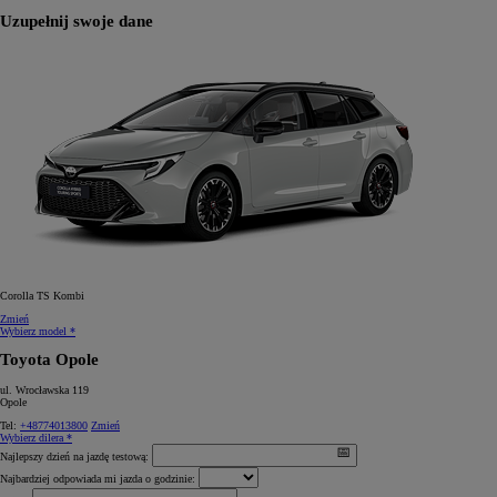
Uzupełnij swoje dane
Corolla TS Kombi
Zmień
Wybierz model *
Toyota Opole
ul. Wrocławska 119
Opole
Tel:
+48774013800
Zmień
Wybierz dilera *
Najlepszy dzień na jazdę testową:
Najbardziej odpowiada mi jazda o godzinie: