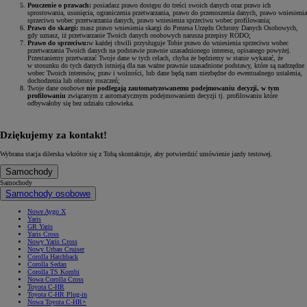
Pouczenie o prawach:
posiadasz prawo dostępu do treści swoich danych oraz prawo ich
sprostowania, usunięcia, ograniczenia przetwarzania, prawo do przenoszenia danych, prawo wniesienia
sprzeciwu wobec przetwarzania danych, prawo wniesienia sprzeciwu wobec profilowania;
Prawo do skargi:
masz prawo wniesienia skargi do Prezesa Urzędu Ochrony Danych Osobowych,
gdy uznasz, iż przetwarzanie Twoich danych osobowych narusza przepisy RODO;
Prawo do sprzeciwu:
w każdej chwili przysługuje Tobie prawo do wniesienia sprzeciwu wobec
przetwarzania Twoich danych na podstawie prawnie uzasadnionego interesu, opisanego powyżej.
Przestaniemy przetwarzać Twoje dane w tych celach, chyba że będziemy w stanie wykazać, że
w stosunku do tych danych istnieją dla nas ważne prawnie uzasadnione podstawy, które są nadrzędne
wobec Twoich interesów, praw i wolności, lub dane będą nam niezbędne do ewentualnego ustalenia,
dochodzenia lub obrony roszczeń;
Twoje dane osobowe
nie podlegają zautomatyzowanemu podejmowaniu decyzji, w tym
profilowaniu
związanym z automatycznym podejmowaniem decyzji tj. profilowaniu które
odbywałoby się bez udziału człowieka.
Dziękujemy za kontakt!
Wybrana stacja dilerska wkrótce się z Tobą skontaktuje, aby potwierdzić umówienie jazdy testowej.
Samochody
Samochody
Samochody osobowe
Nowe Aygo X
Yaris
GR Yaris
Yaris Cross
Nowy Yaris Cross
Nowy Urban Cruiser
Corolla Hatchback
Corolla Sedan
Corolla TS Kombi
Nowa Corolla Cross
Toyota C-HR
Toyota C-HR Plug-in
Nowa Toyota C-HR+