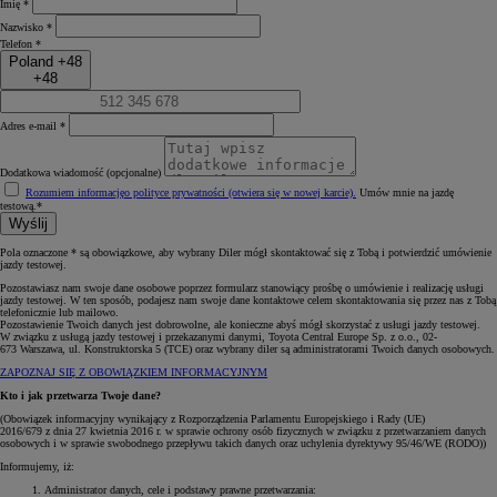
Imię *
Nazwisko *
Telefon *
Poland +48
+48
Adres e-mail *
Dodatkowa wiadomość (opcjonalne)
Rozumiem informację
o polityce prywatności (otwiera się w nowej karcie)
.
Umów mnie na jazdę
testową.*
Wyślij
Pola oznaczone * są obowiązkowe, aby wybrany Diler mógł skontaktować się z Tobą i potwierdzić umówienie
jazdy testowej.
Pozostawiasz nam swoje dane osobowe poprzez formularz stanowiący prośbę o umówienie i realizację usługi
jazdy testowej. W ten sposób, podajesz nam swoje dane kontaktowe celem skontaktowania się przez nas z Tobą
telefonicznie lub mailowo.
Pozostawienie Twoich danych jest dobrowolne, ale konieczne abyś mógł skorzystać z usługi jazdy testowej.
W związku z usługą jazdy testowej i przekazanymi danymi, Toyota Central Europe Sp. z o.o., 02-
673 Warszawa, ul. Konstruktorska 5 (TCE) oraz wybrany diler są administratorami Twoich danych osobowych.
ZAPOZNAJ SIĘ Z OBOWIĄZKIEM INFORMACYJNYM
Kto i jak przetwarza Twoje dane?
(Obowiązek informacyjny wynikający z Rozporządzenia Parlamentu Europejskiego i Rady (UE)
2016/679 z dnia 27 kwietnia 2016 r. w sprawie ochrony osób fizycznych w związku z przetwarzaniem danych
osobowych i w sprawie swobodnego przepływu takich danych oraz uchylenia dyrektywy 95/46/WE (RODO))
Informujemy, iż:
Administrator danych, cele i podstawy prawne przetwarzania: