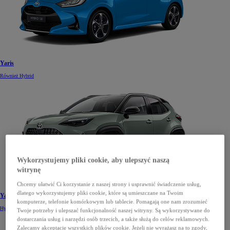
Yaris
Również Hybrid
Wykorzystujemy pliki cookie, aby ulepszyć naszą
witrynę
Chcemy ułatwić Ci korzystanie z naszej strony i usprawnić świadczenie usług,
dlatego wykorzystujemy pliki cookie, które są umieszczane na Twoim
Yaris Cross
komputerze, telefonie komórkowym lub tablecie. Pomagają one nam zrozumieć
Hybrid
Twoje potrzeby i ulepszać funkcjonalność naszej witryny. Są wykorzystywane do
dostarczania usług i narzędzi osób trzecich, a także służą do celów reklamowych.
Zalecamy akceptację wszystkich plików cookie. Jeżeli nie wyrażasz na to zgody,