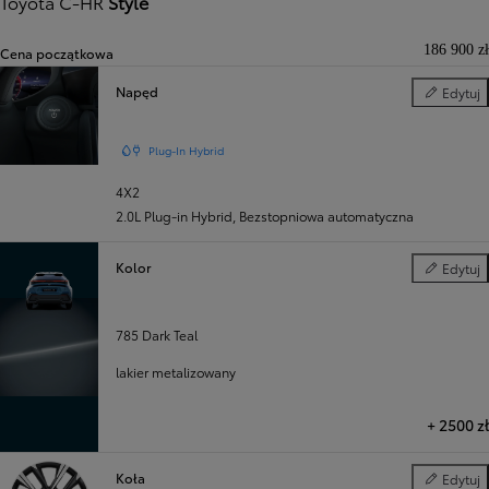
Toyota C-HR
Style
186 900 zł
Cena początkowa
Napęd
Edytuj
Napęd
Plug-In Hybrid
4X2
2.0L Plug-in Hybrid
,
Bezstopniowa automatyczna
Kolor
Edytuj
Kolor
785 Dark Teal
lakier metalizowany
+
2500 zł
Koła
Edytuj