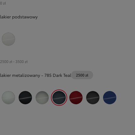
0 zł
lakier podstawowy
040 Pure White
2500 zł
-
3500 zł
lakier metalizowany
-
785 Dark Teal
2500 zł
089 Platinum White Pearl
209 Eclipse Black
1L0 Shimmering Silver
785 Dark Teal
3U5 Imperial Red
1M2 Storm Grey
8N8 Dark Blue