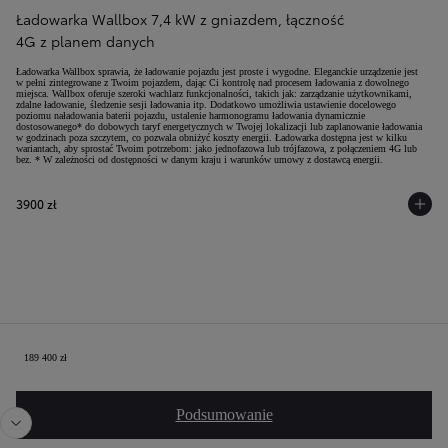
Ładowarka Wallbox 7,4 kW z gniazdem, łączność
4G z planem danych
Ładowarka Wallbox sprawia, że ładowanie pojazdu jest proste i wygodne. Eleganckie urządzenie jest
w pełni zintegrowane z Twoim pojazdem, dając Ci kontrolę nad procesem ładowania z dowolnego
miejsca. Wallbox oferuje szeroki wachlarz funkcjonalności, takich jak: zarządzanie użytkownikami,
zdalne ładowanie, śledzenie sesji ładowania itp. Dodatkowo umożliwia ustawienie docelowego
poziomu naładowania baterii pojazdu, ustalenie harmonogramu ładowania dynamicznie
dostosowanego* do dobowych taryf energetycznych w Twojej lokalizacji lub zaplanowanie ładowania
w godzinach poza szczytem, co pozwala obniżyć koszty energii. Ładowarka dostępna jest w kilku
wariantach, aby sprostać Twoim potrzebom: jako jednofazowa lub trójfazowa, z połączeniem 4G lub
bez. * W zależności od dostępności w danym kraju i warunków umowy z dostawcą energii.
3900 zł
Twoja konfiguracja
189 400 zł
Poprzedni
Nast
Podsumowanie