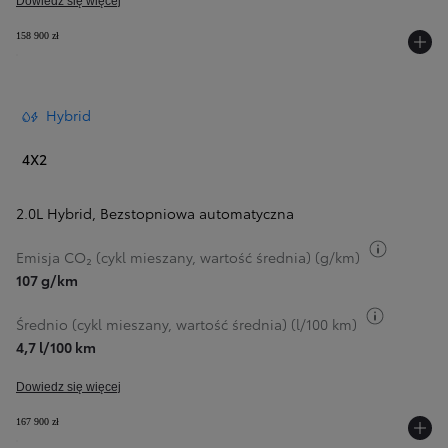
Dowiedz się więcej
158 900 zł
Hybrid
4X2
2.0L Hybrid
,
Bezstopniowa automatyczna
Przełącz
Emisja CO₂ (cykl mieszany, wartość średnia) (g/km)
107 g/km
Przełącz 
Średnio (cykl mieszany, wartość średnia) (l/100 km)
4,7 l/100 km
Dowiedz się więcej
167 900 zł