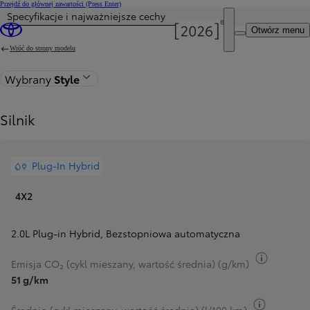
Przejdź do głównej zawartości
(Press Enter)
Specyfikacje i najważniejsze cechy
Otwórz menu
Wróć do strony modelu
Wybrany
Style
Silnik
Plug-In Hybrid
4X2
2.0L Plug-in Hybrid
,
Bezstopniowa automatyczna
Przełącz
Emisja CO₂ (cykl mieszany, wartość średnia) (g/km)
51 g/km
Przełącz 