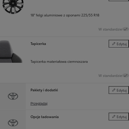
Koła
18" felgi aluminiowe z oponami 225/55 R18
W standardzie
Tapicerka
Edytuj
Tapicerka
Tapicerka materiałowa ciemnoszara
W standardzie
Pakiety i dodatki
Edytuj
Pakiety i d
Przeglądaj
Opcje ładowania
Edytuj
Opcje ład