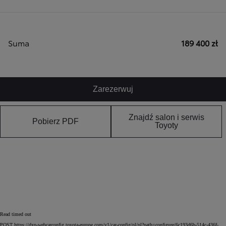
Suma
189 400 zł
Zarezerwuj
Znajdź salon i serwis
Pobierz PDF
Toyoty
Read timed out
POST https://dxp-webcarconfig.toyota-europe.com/v1/car-config/pl/pl?path=configure/6c193d6b-514c-436f-