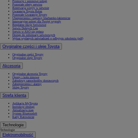
Promocje i sezonowe usługi
Pozostałe oferty serwisu
Rezerwacja wizyty w serwisie
Gwarancja Toyota Relax
Pozostałe Gwarancje Toyoty
Ubezpieczenia i naprawy blacharsko-lakiernicze
Innowacyjne usługi dla Twojej wygody
Bezpłatne Akcje Serwisowe
Serwis Dobrych Cen
Serwis w ASO się opłaca
Dostęp do informacji serwisowych
Wykaz wydanych zaświadczeń o odbytym szkoleniu (pdf)
Oryginalne części i oleje Toyota
Oryginalne części Toyoty
Oryginalne oleje Toyoty
Akcesoria
Oryginalne akcesoria Toyoty
Opony i koła zimowe
Zabudowy samochodów dostawczych
Zabezpieczenia i alarmy
Sklep Toyoty
Strefa klienta
Aplikacja MyToyota
Instrukcje obsługi
Aktualizacja map
System Bluetooth®
Karty Ratownicze
Technologie
Technologie
Elektromobilność