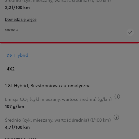
Średnio (cykl mieszany, wartość średnia) (l/100 km)
2,2 l/100 km
Dowiedz się więcej
186 900 zł
Hybrid
4X2
1.8L Hybrid
,
Bezstopniowa automatyczna
Przełącz
Emisja CO₂ (cykl mieszany, wartość średnia) (g/km)
107 g/km
Przełącz 
Średnio (cykl mieszany, wartość średnia) (l/100 km)
4,7 l/100 km