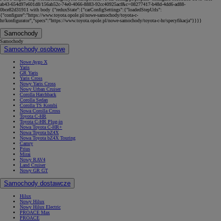
ab43-654d97e601d8/156ab52c-74e0-4066-8883-92cc40925acf&c=08277417-b48d-4dd6-ad88-
0bce82d31911 with body {"reduxState":{"carConfigSettings":{"loadedStepUrls":
{"configure":"https://www.toyota.opole.pl/nowe-samochody/toyota-c-
hr/konfigurator","specs":"https://www.toyota.opole.pl/nowe-samochody/toyota-c-hr/specyfikacja"}}}}
Samochody
Samochody
Samochody osobowe
Nowe Aygo X
Yaris
GR Yaris
Yaris Cross
Nowy Yaris Cross
Nowy Urban Cruiser
Corolla Hatchback
Corolla Sedan
Corolla TS Kombi
Nowa Corolla Cross
Toyota C-HR
Toyota C-HR Plug-in
Nowa Toyota C-HR+
Nowa Toyota bZ4X
Nowa Toyota bZ4X Touring
Camry
Prius
Mirai
Nowy RAV4
Land Cruiser
Nowy GR GT
Samochody dostawcze
Hilux
Nowy Hilux
Nowy Hilux Electric
PROACE Max
PROACE