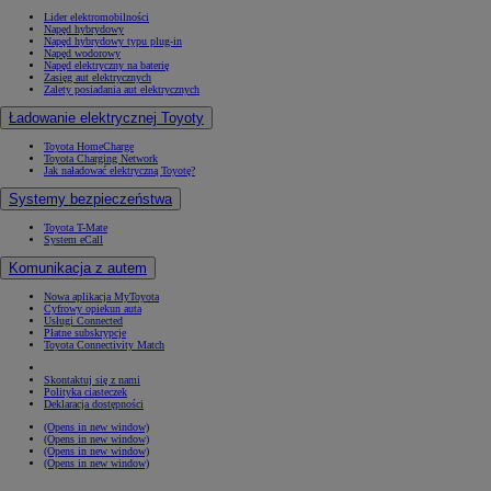
Lider elektromobilności
Napęd hybrydowy
Napęd hybrydowy typu plug-in
Napęd wodorowy
Napęd elektryczny na baterię
Zasięg aut elektrycznych
Zalety posiadania aut elektrycznych
Ładowanie elektrycznej Toyoty
Toyota HomeCharge
Toyota Charging Network
Jak naładować elektryczną Toyotę?
Systemy bezpieczeństwa
Toyota T-Mate
System eCall
Komunikacja z autem
Nowa aplikacja MyToyota
Cyfrowy opiekun auta
Usługi Connected
Płatne subskrypcje
Toyota Connectivity Match
Skontaktuj się z nami
Polityka ciasteczek
Deklaracja dostępności
(Opens in new window)
(Opens in new window)
(Opens in new window)
(Opens in new window)