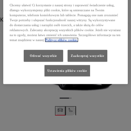
Chcemy ułatwić Ci korzystanie z naszej strony i usprawnić świadczenie usług,
dlatego wykorzystujemy pliki cookie, które są umieszczane na Twoim
komputerze, telefonie komórkowym lub tablecie. Pomagają one nam zrozumieć
Kolor
Twoje potrzeby i ulepszać funkcjonalność naszej witryny. Są wykorzystywane
do dostarczania usług i narzędzi osób trzecich, a także służą do celów
Poprzedni
Nast
reklamowych. Zalecamy akceptację wszystkich plików cookie. Jeżeli nie wyrażasz
na to zgody, możesz łatwo zmienić ich ustawienia. Szczegółowe informacje na ten
temat znajdziesz w naszej
Polityce plików cookie.
Odrzuć wszystkie
Zaakceptuj wszystkie
Ustawienia plików cookie