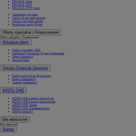
PROACE Verso
PROACE CITY
PROACE CITY Verso
Samochody używane
Umów się na jazdę testową
Zobacz wszystkie cenniki
Konfiguruj swoją Toyotę
Oferty specjalne i Finansowanie
Oferty specjalne i Finansowanie
Aktualne oferty
Finał wyprzedaży 2025
Samochody dostawcze Toyota Professional
Oferta biznesowa
Auta używane
Toyota Financial Services
Kredyt niższych rat Toyota Easy
Kredyt standardowy
Leasing standardowy
KINTO ONE
KINTO ONE Leasing niższych rat
KINTO ONE Leasing konsumencki
KINTO ONE Najem
KINTO ONE Zarządzanie flotą
KINTO Mobility
Dla właścicieli
Dla właścicieli
Serwis