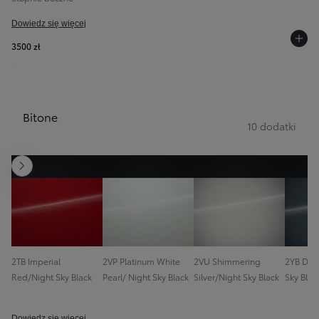
Dowiedz się więcej
3500 zł
Bitone
10 dodatki
Następny
2TB Imperial
2VP Platinum White
2VU Shimmering
2YB Dark
Red/Night Sky Black
Pearl/ Night Sky Black
Silver/Night Sky Black
Sky Blac
Dowiedz się więcej