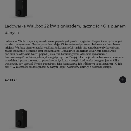
Ładowarka Wallbox 22 kW z gniazdem, łączność 4G z planem
danych
Ładowarka Wallbox sprawia, że ładowanie pojazdu jest proste i wygodne. Eleganckie urządzenie jest
w pełni zintegrowane z Twoim pojazdem, dając Ci kontrolę nad procesem ładowania z dowolnego
miejsca. Wallbox oferuje szeroki wachlarz funkcjonalności, takich jak: zarządzanie użytkownikami,
zdalne ładowanie, śledzenie sesji ładowania itp. Dodatkowo umożliwia ustawienie docelowego
poziomu naładowania baterii pojazdu, ustalenie harmonogramu ładowania dynamicznie
dostosowanego* do dobowych taryf energetycznych w Twojej lokalizacji lub zaplanowanie ładowania
w godzinach poza szczytem, co pozwala obniżyć koszty energii. Ładowarka dostępna jest w kilku
wariantach, aby sprostać Twoim potrzebom: jako jednofazowa lub trójfazowa, z połączeniem 4G lub
bez. * W zależności od dostępności w danym kraju i warunków umowy z dostawcą energii.
4200 zł