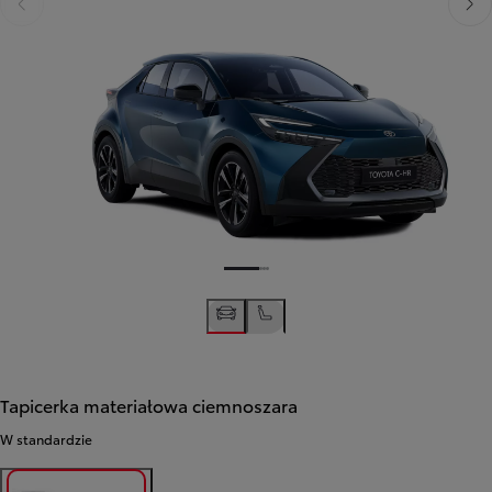
Poprzedni
Nast
Tapicerka materiałowa ciemnoszara
W standardzie