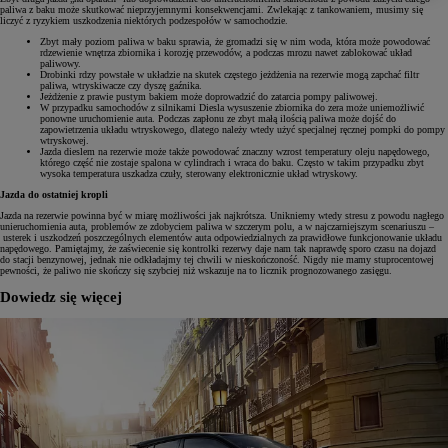
paliwa z baku może skutkować nieprzyjemnymi konsekwencjami. Zwlekając z tankowaniem, musimy się
liczyć z ryzykiem uszkodzenia niektórych podzespołów w samochodzie.
Zbyt mały poziom paliwa w baku sprawia, że gromadzi się w nim woda, która może powodować
rdzewienie wnętrza zbiornika i korozję przewodów, a podczas mrozu nawet zablokować układ
paliwowy.
Drobinki rdzy powstałe w układzie na skutek częstego jeżdżenia na rezerwie mogą zapchać filtr
paliwa, wtryskiwacze czy dyszę gaźnika.
Jeżdżenie z prawie pustym bakiem może doprowadzić do zatarcia pompy paliwowej.
W przypadku samochodów z silnikami Diesla wysuszenie zbiornika do zera może uniemożliwić
ponowne uruchomienie auta. Podczas zapłonu ze zbyt małą ilością paliwa może dojść do
zapowietrzenia układu wtryskowego, dlatego należy wtedy użyć specjalnej ręcznej pompki do pompy
wtryskowej.
Jazda dieslem na rezerwie może także powodować znaczny wzrost temperatury oleju napędowego,
którego część nie zostaje spalona w cylindrach i wraca do baku. Często w takim przypadku zbyt
wysoka temperatura uszkadza czuły, sterowany elektronicznie układ wtryskowy.
Jazda do ostatniej kropli
Jazda na rezerwie powinna być w miarę możliwości jak najkrótsza. Unikniemy wtedy stresu z powodu nagłego
unieruchomienia auta, problemów ze zdobyciem paliwa w szczerym polu, a w najczarniejszym scenariuszu –
usterek i uszkodzeń poszczególnych elementów auta odpowiedzialnych za prawidłowe funkcjonowanie układu
napędowego. Pamiętajmy, że zaświecenie się kontrolki rezerwy daje nam tak naprawdę sporo czasu na dojazd
do stacji benzynowej, jednak nie odkładajmy tej chwili w nieskończoność. Nigdy nie mamy stuprocentowej
pewności, że paliwo nie skończy się szybciej niż wskazuje na to licznik prognozowanego zasięgu.
Dowiedz się więcej