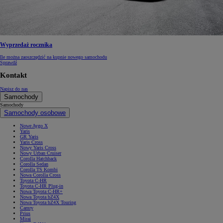
Wyprzedaż rocznika
Ile można zaoszczędzić na kupnie nowego samochodu
Sprawdź
Kontakt
Napisz do nas
Samochody
Samochody
Samochody osobowe
Nowe Aygo X
Yaris
GR Yaris
Yaris Cross
Nowy Yaris Cross
Nowy Urban Cruiser
Corolla Hatchback
Corolla Sedan
Corolla TS Kombi
Nowa Corolla Cross
Toyota C-HR
Toyota C-HR Plug-in
Nowa Toyota C-HR+
Nowa Toyota bZ4X
Nowa Toyota bZ4X Touring
Camry
Prius
Mirai