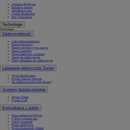
Aplikacja MyToyota
Instrukcje obsługi
Aktualizacja map
System Bluetooth®
Karty Ratownicze
Technologie
Technologie
Elektromobilność
Lider elektromobilności
Napęd hybrydowy
Napęd hybrydowy typu plug-in
Napęd wodorowy
Napęd elektryczny na baterię
Zasięg aut elektrycznych
Zalety posiadania aut elektrycznych
Ładowanie elektrycznej Toyoty
Toyota HomeCharge
Toyota Charging Network
Jak naładować elektryczną Toyotę?
Systemy bezpieczeństwa
Toyota T-Mate
System eCall
Komunikacja z autem
Nowa aplikacja MyToyota
Cyfrowy opiekun auta
Usługi Connected
Płatne subskrypcje
Toyota Connectivity Match