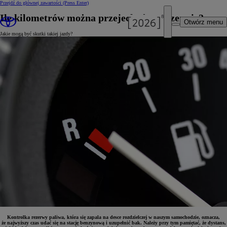
Przejdź do głównej zawartości
(Press Enter)
Ile kilometrów można przejechać na rezerwie?
Otwórz menu
Jakie mogą być skutki takiej jazdy?
Kontrolka rezerwy paliwa, która się zapala na desce rozdzielczej w naszym samochodzie, oznacza,
że najwyższy czas udać się na stację benzynową i uzupełnić bak. Należy przy tym pamiętać, że dystans,