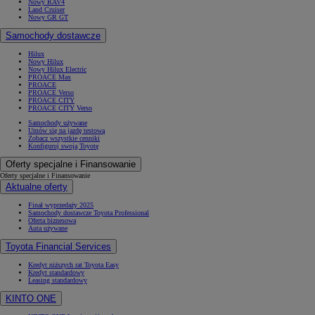
Nowy RAV4
Land Cruiser
Nowy GR GT
Samochody dostawcze
Hilux
Nowy Hilux
Nowy Hilux Electric
PROACE Max
PROACE
PROACE Verso
PROACE CITY
PROACE CITY Verso
Samochody używane
Umów się na jazdę testową
Zobacz wszystkie cenniki
Konfiguruj swoją Toyotę
Oferty specjalne i Finansowanie
Oferty specjalne i Finansowanie
Aktualne oferty
Finał wyprzedaży 2025
Samochody dostawcze Toyota Professional
Oferta biznesowa
Auta używane
Toyota Financial Services
Kredyt niższych rat Toyota Easy
Kredyt standardowy
Leasing standardowy
KINTO ONE