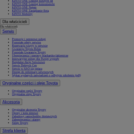
KINTO ONE Leasing niższych rat
KINTO ONE Leasing konsumencki
KINTO ONE Najem
KINTO ONE Zarządzanie flotą
KINTO Mobility
Dla właścicieli
Dla właścicieli
Serwis
Promocje i sezonowe usługi
Pozostałe oferty serwisu
Rezerwacja wizyty w serwisie
Gwarancja Toyota Relax
Pozostałe Gwarancje Toyoty
Ubezpieczenia i naprawy blacharsko-lakiernicze
Innowacyjne usługi dla Twojej wygody
Bezpłatne Akcje Serwisowe
Serwis Dobrych Cen
Serwis w ASO się opłaca
Dostęp do informacji serwisowych
Wykaz wydanych zaświadczeń o odbytym szkoleniu (pdf)
Oryginalne części i oleje Toyota
Oryginalne części Toyoty
Oryginalne oleje Toyoty
Akcesoria
Oryginalne akcesoria Toyoty
Opony i koła zimowe
Zabudowy samochodów dostawczych
Zabezpieczenia i alarmy
Sklep Toyoty
Strefa klienta