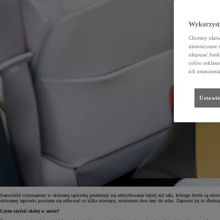
Wykorzystu
Chcemy ułatwi
umieszczane 
ulepszać funk
celów reklamo
ich ustawieni
Ustawie
Samochód wyposażony w skórzaną tapicerkę prezentuje się zdecydowanie lepiej niż taki, którego fotele są obite
skórzanej tapicerki powinna się odbywać co kilka miesięcy, minimum dwa razy do roku. Zapewni jej to dłuższą 
Czym czyścić skórę w aucie?