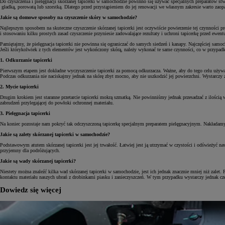
Do czyszczenia i pielęgnacji skórzanej tapicerki w samochodzie powinno się używać specjalnych preparatów s
gładką, porowatą lub szorstką. Dlatego przed przystąpieniem do jej renowacji we własnym zakresie warto zaop
Jakie są domowe sposoby na czyszczenie skóry w samochodzie?
Najlepszym sposobem na skuteczne czyszczenie skórzanej tapicerki jest oczywiście powierzenie tej czynności
i stosowaniu kilku prostych zasad czyszczenie przyniesie zadowalające rezultaty i uchroni tapicerkę przed e
Pamiętajmy, że pielęgnacja tapicerki nie powinna się ograniczać do samych siedzeń i kanapy. Najczęściej sam
Jeśli którykolwiek z tych elementów jest wykończony skórą, należy wykonać te same czynności, co w przypadk
1. Odkurzanie tapicerki
Pierwszym etapem jest dokładne wyczyszczenie tapicerki za pomocą odkurzacza. Ważne, aby do tego celu używać 
Podczas odkurzania nie naciskajmy jednak na skórę zbyt mocno, aby nie uszkodzić jej powierzchni. Wystarczy
2. Mycie tapicerki
Drugim krokiem jest staranne przetarcie tapicerki mokrą szmatką. Nie powinniśmy jednak przesadzać z ilością 
zabrudzeń przylegającej do powłoki ochronnej materiału.
3. Pielęgnacja tapicerki
Na koniec pozostaje nam pokryć tak odczyszczoną tapicerkę specjalnym preparatem pielęgnacyjnym. Nakładamy 
Jakie są zalety skórzanej tapicerki w samochodzie?
Podstawowym atutem skórzanej tapicerki jest jej trwałość. Łatwiej jest ją utrzymać w czystości i odświeżyć n
przyjemny dla podróżujących.
Jakie są wady skórzanej tapicerki?
Niestety można znaleźć kilka wad skórzanej tapicerki w samochodzie, jest ich jednak znacznie mniej niż zalet
kontaktu materiału naszych ubrań z drobinkami piasku i zanieczyszczeń. W tym przypadku wystarczy jednak częst
Dowiedz się więcej