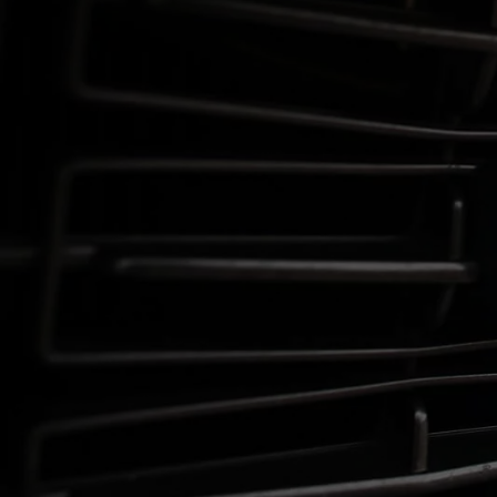
Od
105 300 zł
Corolla Hatchback
HYBRID