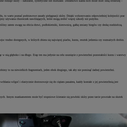
żne rodzaje skóry – naturalne, syntetyczne lub mieszane. Dodatkowo każda nich może mieć inną strukturę –
odu, to warto poznać podstawowe zasady pielęgnacji skóry. Dzięki wykonywaniu odpowiedniej kolejności prac
kajmy używania chusteczek nawilżających, które mogą zrobić więcej szkody niż pożytku.
Zadbaj o klimatyzację
wymień filtr
wróćmy zatem uwagę na obicia drzwi, podłokietniki, kierownicę, gałkę zmiany biegów czy deskę rozdzielczą.
Cena już od 270 zł
sc trudno dostępnych, w których zbiera się najwięcej piachu, kurzu, resztek jedzenia czy rozmaitych drobin.
c w nią głęboko i na długo. Etap ten ma jedynie na celu usunięcie z powierzchni pozostałości kurzu i warstwy
ZYSKAJ
GWARANCJĘ
RELAX
NAWET
obimy to na niewielkich fragmentach, jeden obok drugiego, tak aby nie pominąć żadnej powierzchni.
DO 10 LAT
hłania wilgoć i elastycznie dostosowuje się do ciężaru pasażera, każdy kontakt z jej powierzchnią jest
ecznych. Innym mankamentem może być stopniowe ścieranie się powłoki skóry przez tarcie powstałe na skutek
Zadbaj o klimatyzację
wymień filtr
Cena już od 270 zł