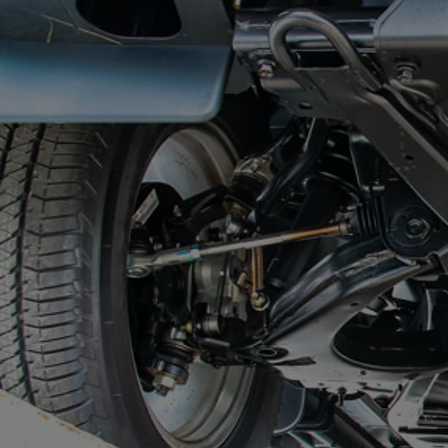
Od
81 900 zł
Yaris Cross
HYBRID