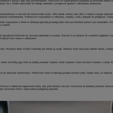
tworzonych z myślą o tego typu powierzchniach. Oczywiście we współczesnych pojazdach są stosowane bardzo ró
atrzyć się w środek odpowiedni do danego materiału i postępować zgodnie z zaleceniami producenta.
 profesjonalistom w serwisie lub renomowanej myjni. Jeśli jednak wolimy sami dbać o wnętrze swojego samoch
wentualnymi uszkodzeniami. Podstawowe wyposażenie to odkurzacz, szmatka, woda i preparat do pielęgnacji. Uni
ochody wyposażone w fotele ze skórzaną tapicerką posiadają także inne powierzchnie pokryte tym materiałem. Z
u siedzeń.
specjalnych końcówek do usuwania zabrudzeń ze szczelin. Pozwoli to na dotarcie do wszelkich zagłębień i miej
 zwiększyć moc ssania w odkurzaczu.
wody. Wystarczy lekko zwilżyć ściereczkę lub dobrze ją wyżąć. Nadmiar wody zazwyczaj szkodzi skórze, wnikają
zatem niewielką jego ilość na miękką szmatkę i dopiero wtedy starannie i nieco mocniej wcieramy w skórę. R
awet po dłuższym użytkowaniu. Właściwości skóry zwiększają ponadto komfort jazdy. Dzięki temu, że oddycha, wc
. Pierwsza to nadmierne nagrzewanie latem, gdy przez dłuższy czas jest wystawiona na działanie promieni słon
e czyszczenie foteli i odpowiednia pielęgnacja tapicerki.