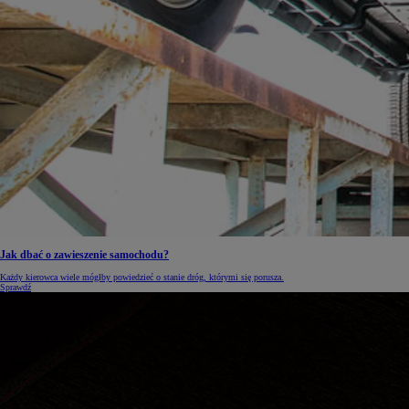
Jak dbać o zawieszenie samochodu?
Każdy kierowca wiele mógłby powiedzieć o stanie dróg, którymi się porusza.
Sprawdź