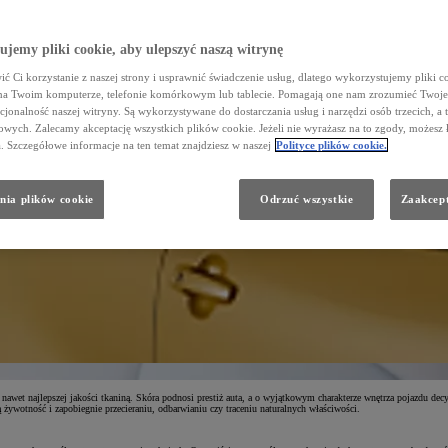
jemy pliki cookie, aby ulepszyć naszą witrynę
ć Ci korzystanie z naszej strony i usprawnić świadczenie usług, dlatego wykorzystujemy pliki co
na Twoim komputerze, telefonie komórkowym lub tablecie. Pomagają one nam zrozumieć Twoje 
cjonalność naszej witryny. Są wykorzystywane do dostarczania usług i narzędzi osób trzecich, a 
wych. Zalecamy akceptację wszystkich plików cookie. Jeżeli nie wyrażasz na to zgody, możesz 
a. Szczegółowe informacje na ten temat znajdziesz w naszej
Polityce plików cookie.
nia plików cookie
Odrzuć wszystkie
Zaakcept
 nawet najlepszej jakości tkaniną. Skóra podnosi prestiż auta, a o wyjątkowym charakterze wnętrza pojazdu dec
żywotność i zapobiegnie przecieraniu, odbarwianiu czy traceniu naturalnych właściwości.