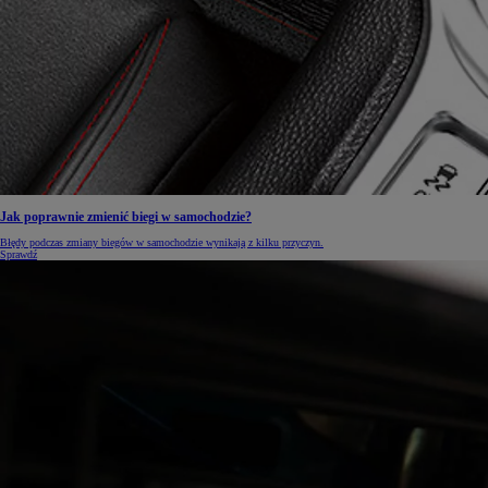
Jak poprawnie zmienić biegi w samochodzie?
Błędy podczas zmiany biegów w samochodzie wynikają z kilku przyczyn.
Sprawdź