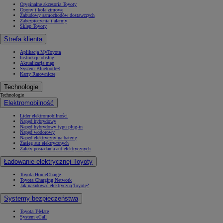
Oryginalne akcesoria Toyoty
Opony i koła zimowe
Zabudowy samochodów dostawczych
Zabezpieczenia i alarmy
Sklep Toyoty
Strefa klienta
Aplikacja MyToyota
Instrukcje obsługi
Aktualizacja map
System Bluetooth®
Karty Ratownicze
Technologie
Technologie
Elektromobilność
Lider elektromobilności
Napęd hybrydowy
Napęd hybrydowy typu plug-in
Napęd wodorowy
Napęd elektryczny na baterię
Zasięg aut elektrycznych
Zalety posiadania aut elektrycznych
Ładowanie elektrycznej Toyoty
Toyota HomeCharge
Toyota Charging Network
Jak naładować elektryczną Toyotę?
Systemy bezpieczeństwa
Toyota T-Mate
System eCall