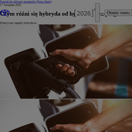
Przejdź do głównej zawartości
(Press Enter)
17 listopada 2022
Czym różni się hybryda od hybrydy typu plug-in
Otwórz menu
Elektryczne napędy hybrydowe