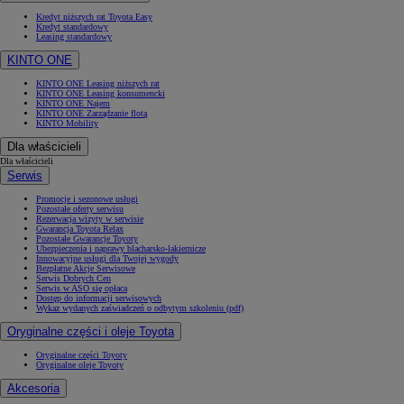
Kredyt niższych rat Toyota Easy
Kredyt standardowy
Leasing standardowy
KINTO ONE
KINTO ONE Leasing niższych rat
KINTO ONE Leasing konsumencki
KINTO ONE Najem
KINTO ONE Zarządzanie flotą
KINTO Mobility
Dla właścicieli
Dla właścicieli
Serwis
Promocje i sezonowe usługi
Pozostałe oferty serwisu
Rezerwacja wizyty w serwisie
Gwarancja Toyota Relax
Pozostałe Gwarancje Toyoty
Ubezpieczenia i naprawy blacharsko-lakiernicze
Innowacyjne usługi dla Twojej wygody
Bezpłatne Akcje Serwisowe
Serwis Dobrych Cen
Serwis w ASO się opłaca
Dostęp do informacji serwisowych
Wykaz wydanych zaświadczeń o odbytym szkoleniu (pdf)
Oryginalne części i oleje Toyota
Oryginalne części Toyoty
Oryginalne oleje Toyoty
Akcesoria