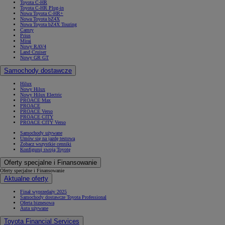
Toyota C-HR
Toyota C-HR Plug-in
Nowa Toyota C-HR+
Nowa Toyota bZ4X
Nowa Toyota bZ4X Touring
Camry
Prius
Mirai
Nowy RAV4
Land Cruiser
Nowy GR GT
Samochody dostawcze
Hilux
Nowy Hilux
Nowy Hilux Electric
PROACE Max
PROACE
PROACE Verso
PROACE CITY
PROACE CITY Verso
Samochody używane
Umów się na jazdę testową
Zobacz wszystkie cenniki
Konfiguruj swoją Toyotę
Oferty specjalne i Finansowanie
Oferty specjalne i Finansowanie
Aktualne oferty
Finał wyprzedaży 2025
Samochody dostawcze Toyota Professional
Oferta biznesowa
Auta używane
Toyota Financial Services