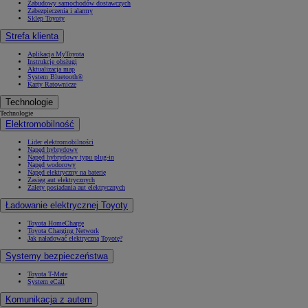
Zabudowy samochodów dostawczych
Zabezpieczenia i alarmy
Sklep Toyoty
Strefa klienta
Aplikacja MyToyota
Instrukcje obsługi
Aktualizacja map
System Bluetooth®
Karty Ratownicze
Technologie
Technologie
Elektromobilność
Lider elektromobilności
Napęd hybrydowy
Napęd hybrydowy typu plug-in
Napęd wodorowy
Napęd elektryczny na baterię
Zasięg aut elektrycznych
Zalety posiadania aut elektrycznych
Ładowanie elektrycznej Toyoty
Toyota HomeCharge
Toyota Charging Network
Jak naładować elektryczną Toyotę?
Systemy bezpieczeństwa
Toyota T-Mate
System eCall
Komunikacja z autem