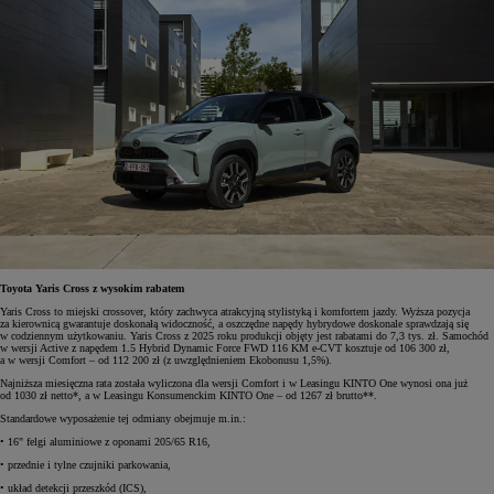
Toyota Yaris Cross z wysokim rabatem
Yaris Cross to miejski crossover, który zachwyca atrakcyjną stylistyką i komfortem jazdy. Wyższa pozycja
za kierownicą gwarantuje doskonałą widoczność, a oszczędne napędy hybrydowe doskonale sprawdzają się
w codziennym użytkowaniu. Yaris Cross z 2025 roku produkcji objęty jest rabatami do 7,3 tys. zł. Samochód
w wersji Active z napędem 1.5 Hybrid Dynamic Force FWD 116 KM e-CVT kosztuje od 106 300 zł,
a w wersji Comfort – od 112 200 zł (z uwzględnieniem Ekobonusu 1,5%).
Najniższa miesięczna rata została wyliczona dla wersji Comfort i w Leasingu KINTO One wynosi ona już
od 1030 zł netto*, a w Leasingu Konsumenckim KINTO One – od 1267 zł brutto**.
Standardowe wyposażenie tej odmiany obejmuje m.in.:
• 16" felgi aluminiowe z oponami 205/65 R16,
• przednie i tylne czujniki parkowania,
• układ detekcji przeszkód (ICS),