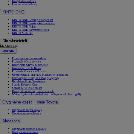
Kredyt standardowy
Leasing standardowy
KINTO ONE
KINTO ONE Leasing niższych rat
KINTO ONE Leasing konsumencki
KINTO ONE Najem
KINTO ONE Zarządzanie flotą
KINTO Mobility
Dla właścicieli
Dla właścicieli
Serwis
Promocje i sezonowe usługi
Pozostałe oferty serwisu
Rezerwacja wizyty w serwisie
Gwarancja Toyota Relax
Pozostałe Gwarancje Toyoty
Ubezpieczenia i naprawy blacharsko-lakiernicze
Innowacyjne usługi dla Twojej wygody
Bezpłatne Akcje Serwisowe
Serwis Dobrych Cen
Serwis w ASO się opłaca
Dostęp do informacji serwisowych
Wykaz wydanych zaświadczeń o odbytym szkoleniu (pdf)
Oryginalne części i oleje Toyota
Oryginalne części Toyoty
Oryginalne oleje Toyoty
Akcesoria
Oryginalne akcesoria Toyoty
Opony i koła zimowe