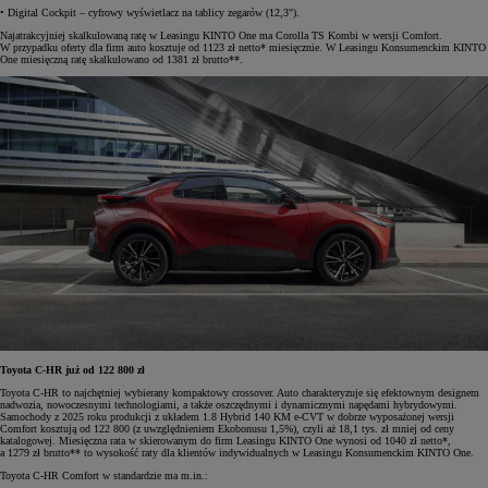
• Digital Cockpit – cyfrowy wyświetlacz na tablicy zegarów (12,3").
Najatrakcyjniej skalkulowaną ratę w Leasingu KINTO One ma Corolla TS Kombi w wersji Comfort.
W przypadku oferty dla firm auto kosztuje od 1123 zł netto* miesięcznie. W Leasingu Konsumenckim KINTO
One miesięczną ratę skalkulowano od 1381 zł brutto**.
Toyota C-HR już od 122 800 zł
Toyota C-HR to najchętniej wybierany kompaktowy crossover. Auto charakteryzuje się efektownym designem
nadwozia, nowoczesnymi technologiami, a także oszczędnymi i dynamicznymi napędami hybrydowymi.
Samochody z 2025 roku produkcji z układem 1.8 Hybrid 140 KM e-CVT w dobrze wyposażonej wersji
Comfort kosztują od 122 800 (z uwzględnieniem Ekobonusu 1,5%), czyli aż 18,1 tys. zł mniej od ceny
katalogowej. Miesięczna rata w skierowanym do firm Leasingu KINTO One wynosi od 1040 zł netto*,
a 1279 zł brutto** to wysokość raty dla klientów indywidualnych w Leasingu Konsumenckim KINTO One.
Toyota C-HR Comfort w standardzie ma m.in.: