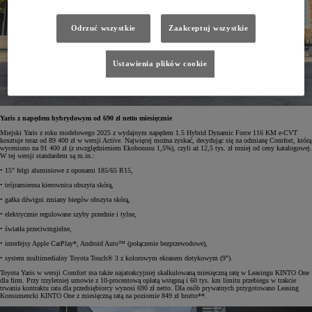
Odrzuć wszystkie
Zaakceptuj wszystkie
Ustawienia plików cookie
Yaris z napędem hybrydowym od 690 zł netto miesięcznie
Miejski Yaris z roku modelowego 2025 z wydajnym napędem 1.5 Hybrid Dynamic Force 116 KM e-CVT
kosztuje teraz od 89 400 zł w wersji Active. Najwięcej można zyskać, decydując się na odmianę Comfort, którą
wyceniono na 91 400 zł (z uwzględnieniem Ekobonusu 1,5%), czyli aż 12,5 tys. zł mniej od ceny katalogowej.
W tej wersji standardem są m.in.:
• 15" felgi aluminiowe z oponami 185/65 R15,
• trójramienna kierownica obszyta skórą,
• gałka dźwigni zmiany biegów obszyta skórą,
• elektrycznie regulowane szyby przednie i tylne,
• światła przeciwmgielne,
• interfejsy Apple CarPlay*, Android Auto™ (połączenie bezprzewodowe),
• system multimedialny Toyota Touch® 3 z kolorowym ekranem dotykowym (9").
Toyota Yaris w wersji Comfort ma także najatrakcyjniej skalkulowaną miesięczną ratę w Leasingu KINTO One
dla firm. Przy trzyletniej umowie z 10-procentową opłatą wstępną i 60 tys. km limitu przebiegu w trakcie
trwania kontraktu rata dla przedsiębiorcy wynosi 690 zł netto. Dla osób prywatnych przygotowano Leasing
Konsumencki KINTO One z miesięczną ratą na poziomie 849 zł brutto**.