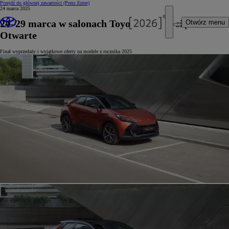
Przejdź do głównej zawartości
(Press Enter)
24 marca 2025
24–29 marca w salonach Toyoty odbędą się Dni
Otwórz menu
Otwarte
Finał wyprzedaży i wyjątkowe oferty na modele z rocznika 2025