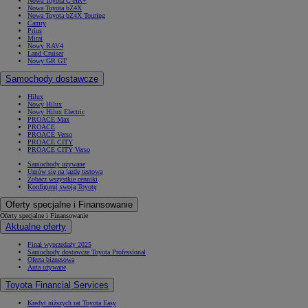
Nowa Toyota C-HR+
Nowa Toyota bZ4X
Nowa Toyota bZ4X Touring
Camry
Prius
Mirai
Nowy RAV4
Land Cruiser
Nowy GR GT
Samochody dostawcze
Hilux
Nowy Hilux
Nowy Hilux Electric
PROACE Max
PROACE
PROACE Verso
PROACE CITY
PROACE CITY Verso
Samochody używane
Umów się na jazdę testową
Zobacz wszystkie cenniki
Konfiguruj swoją Toyotę
Oferty specjalne i Finansowanie
Oferty specjalne i Finansowanie
Aktualne oferty
Finał wyprzedaży 2025
Samochody dostawcze Toyota Professional
Oferta biznesowa
Auta używane
Toyota Financial Services
Kredyt niższych rat Toyota Easy