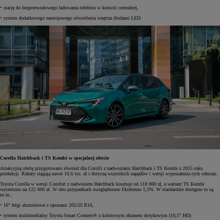
• stację do bezprzewodowego ładowania telefonu w konsoli centralnej,
• system dodatkowego nastrojowego oświetlenia wnętrza diodami LED.
Corolla Hatchback i TS Kombi w specjalnej ofercie
Atrakcyjną ofertę przygotowano również dla Corolli z nadwoziami Hatchback i TS Kombi z 2025 roku
produkcji. Rabaty sięgają nawet 10,6 tys. zł i dotyczą wszystkich napędów i wersji wyposażenia tych odmian.
Toyota Corolla w wersji Comfort z nadwoziem Hatchback kosztuje od 118 000 zł, a wariant TS Kombi
wyceniono na 122 000 zł. W obu przypadkach uwzględniono Ekobonus 1,5%. W standardzie dostępne tu są
m.in.:
• 16" felgi aluminiowe z oponami 205/55 R16,
• system multimedialny Toyota Smart Connect® z kolorowym ekranem dotykowym (10,5" HD)