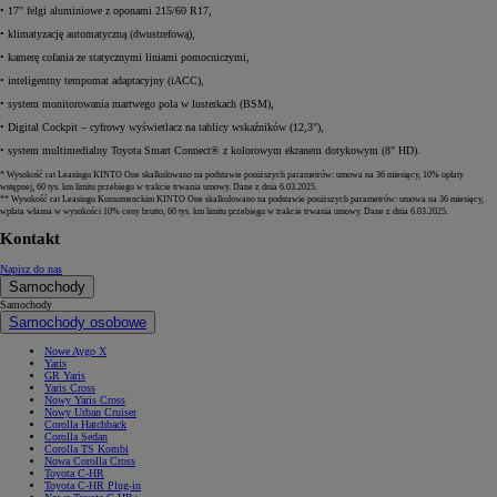
• 17" felgi aluminiowe z oponami 215/60 R17,
• klimatyzację automatyczną (dwustrefową),
• kamerę cofania ze statycznymi liniami pomocniczymi,
• inteligentny tempomat adaptacyjny (iACC),
• system monitorowania martwego pola w lusterkach (BSM),
• Digital Cockpit – cyfrowy wyświetlacz na tablicy wskaźników (12,3"),
• system multimedialny Toyota Smart Connect® z kolorowym ekranem dotykowym (8" HD).
* Wysokość rat Leasingu KINTO One skalkulowano na podstawie poniższych parametrów: umowa na 36 miesięcy, 10% opłaty
wstępnej, 60 tys. km limitu przebiegu w trakcie trwania umowy. Dane z dnia 6.03.2025.
** Wysokość rat Leasingu Konsumenckim KINTO One skalkulowano na podstawie poniższych parametrów: umowa na 36 miesięcy,
wpłata własna w wysokości 10% ceny brutto, 60 tys. km limitu przebiegu w trakcie trwania umowy. Dane z dnia 6.03.2025.
Kontakt
Napisz do nas
Samochody
Samochody
Samochody osobowe
Nowe Aygo X
Yaris
GR Yaris
Yaris Cross
Nowy Yaris Cross
Nowy Urban Cruiser
Corolla Hatchback
Corolla Sedan
Corolla TS Kombi
Nowa Corolla Cross
Toyota C-HR
Toyota C-HR Plug-in