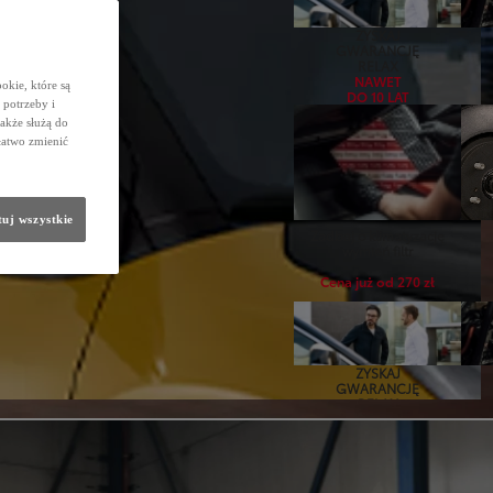
ZYSKAJ
GWARANCJĘ
RELAX
NAWET
okie, które są
DO 10 LAT
potrzeby i
także służą do
łatwo zmienić
uj wszystkie
Zadbaj o klimatyzację
wymień filtr
Cena już od 270 zł
ZYSKAJ
GWARANCJĘ
RELAX
NAWET
DO 10 LAT