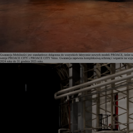
Gwarancja Mobilności jest standardowo dołączona do wszystkich fabrycznie nowych modeli PROACE, które 
wersje PROACE CITY i PROACE CITY Verso. Gwarancja zapewnia kompleksową ochronę i wsparcie na wypadek n
2024 roku do 31 grudnia 2025 roku.