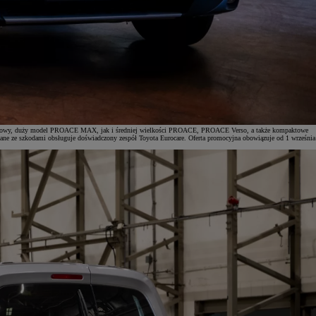
ówno nowy, duży model PROACE MAX, jak i średniej wielkości PROACE, PROACE Verso, a także kompaktowe
e ze szkodami obsługuje doświadczony zespół Toyota Eurocare. Oferta promocyjna obowiązuje od 1 września