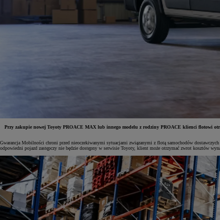
Przy zakupie nowej Toyoty PROACE MAX lub innego modelu z rodziny PROACE klienci flotowi otrzym
Gwarancja Mobilności chroni przed nieoczekiwanymi sytuacjami związanymi z flotą samochodów dostawczych w
odpowiedni pojazd zastępczy nie będzie dostępny w serwisie Toyoty, klient może otrzymać zwrot kosztów wynaj
Od
81 900 zł
Yaris Cross
HYBRID