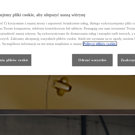
jemy pliki cookie, aby ulepszyć naszą witrynę
ć Ci korzystanie z naszej strony i usprawnić świadczenie usług, dlatego wykorzystujemy pliki co
na Twoim komputerze, telefonie komórkowym lub tablecie. Pomagają one nam zrozumieć Twoje 
cjonalność naszej witryny. Są wykorzystywane do dostarczania usług i narzędzi osób trzecich, a 
wych. Zalecamy akceptację wszystkich plików cookie. Jeżeli nie wyrażasz na to zgody, możesz 
a. Szczegółowe informacje na ten temat znajdziesz w naszej
Polityce plików cookie.
nia plików cookie
Odrzuć wszystkie
Zaakcept