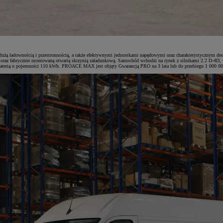
żą ładownością i przestronnością, a także efektywnymi jednostkami napędowymi oraz charakterystycznym de
oraz fabrycznie montowaną otwartą skrzynią załadunkową. Samochód wchodzi na rynek z silnikami 2.2 D-4D,
baterią o pojemności 110 kWh. PROACE MAX jest objęty Gwarancją PRO na 3 lata lub do przebiegu 1 000 000 