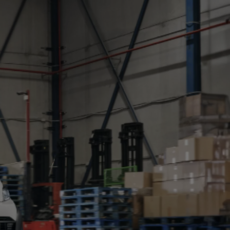
Zadbaj o klimatyzację
wymień filtr
Cena już od 270 zł
ZYSKAJ
GWARANCJĘ
RELAX
NAWET
DO 10 LAT
Zadbaj o klimatyzację
wymień filtr
Cena już od 270 zł