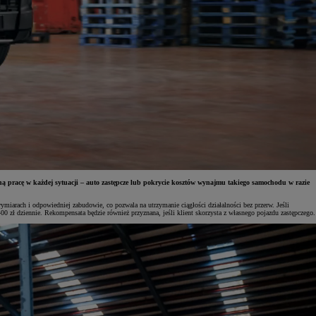
pracę w każdej sytuacji – auto zastępcze lub pokrycie kosztów wynajmu takiego samochodu w razie
arach i odpowiedniej zabudowie, co pozwala na utrzymanie ciągłości działalności bez przerw. Jeśli
 zł dziennie. Rekompensata będzie również przyznana, jeśli klient skorzysta z własnego pojazdu zastępczego.