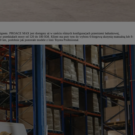
signem. PROACE MAX jest dostępny aż w sześciu różnych konfiguracjach przestrzeni ładunkowej,
 w przedziałach mocy od 120 do 180 KM. Klient ma przy tym do wyboru 6-biegową skrzynię manualną lub 8-
km, podobnie jak pozostałe modele z linii Toyota Professional.