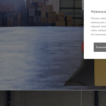
Wykorzystu
Chcemy ułatwi
umieszczane 
ulepszać funk
celów reklamo
ich ustawieni
Ustawie