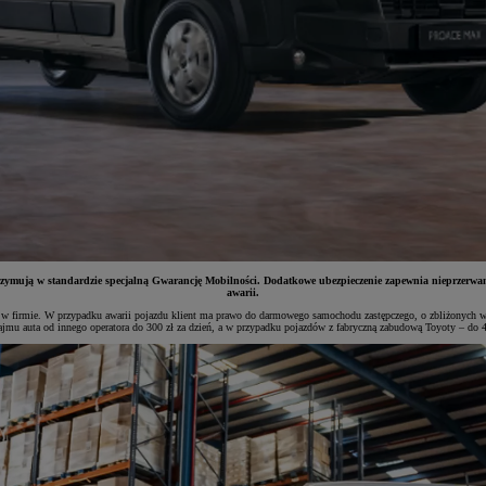
ują w standardzie specjalną Gwarancję Mobilności. Dodatkowe ubezpieczenie zapewnia nieprzerwaną 
awarii.
 firmie. W przypadku awarii pojazdu klient ma prawo do darmowego samochodu zastępczego, o zbliżonych wymi
mu auta od innego operatora do 300 zł za dzień, a w przypadku pojazdów z fabryczną zabudową Toyoty – do 400