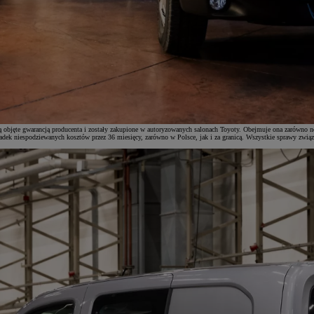
są objęte gwarancją producenta i zostały zakupione w autoryzowanych salonach Toyoty. Obejmuje ona zar
iespodziewanych kosztów przez 36 miesięcy, zarówno w Polsce, jak i za granicą. Wszystkie sprawy związan