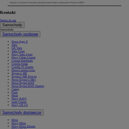
Kontakt
Napisz do nas
Samochody
Samochody
Samochody osobowe
Nowe Aygo X
Yaris
GR Yaris
Yaris Cross
Nowy Yaris Cross
Nowy Urban Cruiser
Corolla Hatchback
Corolla Sedan
Corolla TS Kombi
Nowa Corolla Cross
Toyota C-HR
Toyota C-HR Plug-in
Nowa Toyota C-HR+
Nowa Toyota bZ4X
Nowa Toyota bZ4X Touring
Camry
Prius
Mirai
Nowy RAV4
Land Cruiser
Nowy GR GT
Samochody dostawcze
Hilux
Nowy Hilux
Nowy Hilux Electric