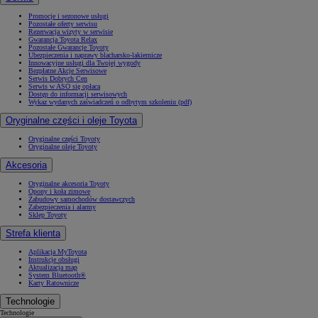
Promocje i sezonowe usługi
Pozostałe oferty serwisu
Rezerwacja wizyty w serwisie
Gwarancja Toyota Relax
Pozostałe Gwarancje Toyoty
Ubezpieczenia i naprawy blacharsko-lakiernicze
Innowacyjne usługi dla Twojej wygody
Bezpłatne Akcje Serwisowe
Serwis Dobrych Cen
Serwis w ASO się opłaca
Dostęp do informacji serwisowych
Wykaz wydanych zaświadczeń o odbytym szkoleniu (pdf)
Oryginalne części i oleje Toyota
Oryginalne części Toyoty
Oryginalne oleje Toyoty
Akcesoria
Oryginalne akcesoria Toyoty
Opony i koła zimowe
Zabudowy samochodów dostawczych
Zabezpieczenia i alarmy
Sklep Toyoty
Strefa klienta
Aplikacja MyToyota
Instrukcje obsługi
Aktualizacja map
System Bluetooth®
Karty Ratownicze
Technologie
Technologie