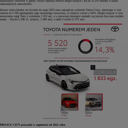
najmniejszy crossover w gamie Toyoty zajmuje obecnie drugie miejsce i ma aż 31,1% udziału w klasie
najmniejszych samochodów.
Klienci indywidualni od stycznia do maja 2023 roku najczęściej wybierali Yarisa Cross, rejestrując w tym
okresie aż 3 206 egzemplarzy tego miejskiego crossovera, co stanowi wzrost o 64%. Drugie miejsce w tym
zestawieniu zajął Yaris z wynikiem 2 353 aut, a w pierwszej dziesiątce znalazły się jeszcze dwa inne modele
marki – Toyota C-HR (5. miejsce, 1 689 aut), a także Corolla (1 072 aut).
PROACE CITY prowadzi w segmencie od 2021 roku