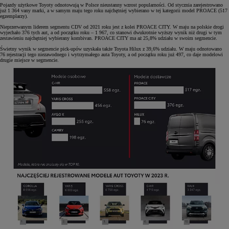
Pojazdy użytkowe Toyoty odnotowują w Polsce nieustanny wzrost popularności. Od stycznia zarejestrowano
już 1 364 vany marki, a w samym maju tego roku najchętniej wybierano w tej kategorii model PROACE (517
egzemplarzy).
Nieprzerwanym liderem segmentu CDV od 2021 roku jest z kolei PROACE CITY. W maju na polskie drogi
wyjechało 376 tych aut, a od początku roku – 1 967, co stanowi dwukrotnie wyższy wynik niż drugi w tym
zestawieniu najchętniej wybierany kombivan. PROACE CITY ma aż 25,8% udziału w swoim segmencie.
Świetny wynik w segmencie pick-upów uzyskała także Toyota Hilux z 39,6% udziału. W maju odnotowano
76 rejestracji tego niezawodnego i wytrzymałego auta Toyoty, a od początku roku już 497, co daje modelowi
drugie miejsce w segmencie.