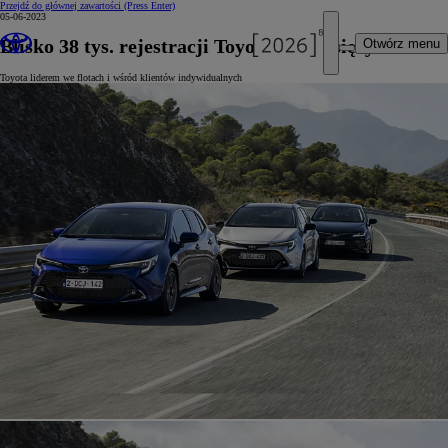
Przejdź do głównej zawartości
(Press Enter)
05-06-2023
Blisko 38 tys. rejestracji Toyot w 5 miesięcy
Otwórz menu
Toyota liderem we flotach i wśród klientów indywidualnych