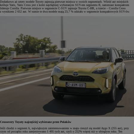
Dodatkowo aż cztery modele Toyoty zajmują pierwsze miejsca w swoich segmentach. Wśród aut miejskich
króluje Yaris, Yaris Cross jest z kolei najchętniej wybieranym SUV-em segmentu B, natomiast kompaktom
lideruje Corolla. Pierwsze miejsce w segmencie C-SUV zajmuje Toyota C-HR, a trzecie – Corolla Cross
z wynikiem 2 652 aut. W sumie te dwa modele mają 23,7 % udziału w segmencie kompaktowych SUV-ów.
Crossovery Toyoty najczęściej wybierane przez Polaków
Jeśli chodzi o segment A, największym zainteresowaniem w maju cieszył się model Aygo X (255 aut), przy
czym od początku roku zarejestrowano 1 495 tych aut, czyli o 252% więcej niż w ubiegłym roku. Ten