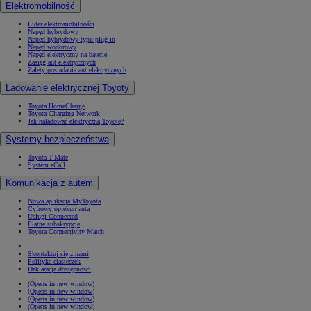
Elektromobilność
Lider elektromobilności
Napęd hybrydowy
Napęd hybrydowy typu plug-in
Napęd wodorowy
Napęd elektryczny na baterię
Zasięg aut elektrycznych
Zalety posiadania aut elektrycznych
Ładowanie elektrycznej Toyoty
Toyota HomeCharge
Toyota Charging Network
Jak naładować elektryczną Toyotę?
Systemy bezpieczeństwa
Toyota T-Mate
System eCall
Komunikacja z autem
Nowa aplikacja MyToyota
Cyfrowy opiekun auta
Usługi Connected
Płatne subskrypcje
Toyota Connectivity Match
Skontaktuj się z nami
Polityka ciasteczek
Deklaracja dostępności
(Opens in new window)
(Opens in new window)
(Opens in new window)
(Opens in new window)