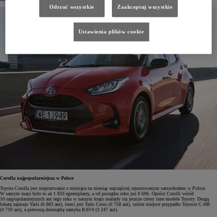
Odrzuć wszystkie
Zaakceptuj wszystkie
Ustawienia plików cookie
Corolla najpopularniejsza w Polsce
Toyota Corolla jest nieprzerwanie z miesiąca na miesiąc najczęściej rejestrowanym samochodem w Polsce.
W samym maju było to aż 1 833 egzemplarzy, a od początku roku już 8 696. Oprócz Corolli wśród
10 najpopularniejszych aut tego roku w naszym kraju znalazły się jeszcze cztery inne modele Toyoty. Drugą
lokatę zajmuje Yaris (6 883 aut), trzeci jest Yaris Cross (6 758 aut), szóste miejsce przypadło Toyocie C-HR
(4 710 aut), a pierwszą dziesiątkę zamyka RAV4 (3 247 aut).