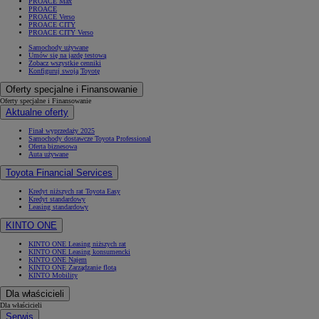
PROACE Max
PROACE
PROACE Verso
PROACE CITY
PROACE CITY Verso
Samochody używane
Umów się na jazdę testową
Zobacz wszystkie cenniki
Konfiguruj swoją Toyotę
Oferty specjalne i Finansowanie
Oferty specjalne i Finansowanie
Aktualne oferty
Finał wyprzedaży 2025
Samochody dostawcze Toyota Professional
Oferta biznesowa
Auta używane
Toyota Financial Services
Kredyt niższych rat Toyota Easy
Kredyt standardowy
Leasing standardowy
KINTO ONE
KINTO ONE Leasing niższych rat
KINTO ONE Leasing konsumencki
KINTO ONE Najem
KINTO ONE Zarządzanie flotą
KINTO Mobility
Dla właścicieli
Dla właścicieli
Serwis