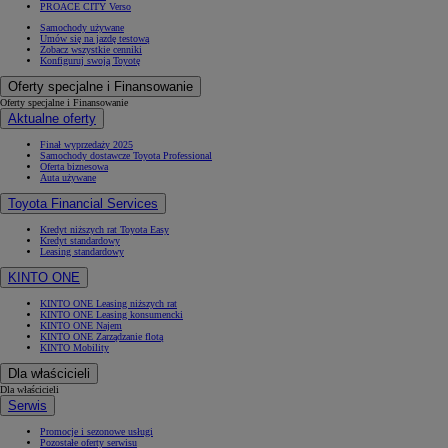
PROACE CITY Verso
Samochody używane
Umów się na jazdę testową
Zobacz wszystkie cenniki
Konfiguruj swoją Toyotę
Oferty specjalne i Finansowanie
Oferty specjalne i Finansowanie
Aktualne oferty
Finał wyprzedaży 2025
Samochody dostawcze Toyota Professional
Oferta biznesowa
Auta używane
Toyota Financial Services
Kredyt niższych rat Toyota Easy
Kredyt standardowy
Leasing standardowy
KINTO ONE
KINTO ONE Leasing niższych rat
KINTO ONE Leasing konsumencki
KINTO ONE Najem
KINTO ONE Zarządzanie flotą
KINTO Mobility
Dla właścicieli
Dla właścicieli
Serwis
Promocje i sezonowe usługi
Pozostałe oferty serwisu