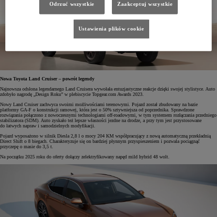
Odrzuć wszystkie
Zaakceptuj wszystkie
Ustawienia plików cookie
Nowa Toyota Land Cruiser – powrót legendy
Najnowsza odsłona legendarnego Land Cruisera wywołała entuzjastyczne reakcje dzięki swojej stylistyce. Auto
zdobyło nagrodę „Design Roku” w plebiscycie Topgear.com Awards 2023.
Nowy Land Cruiser zachwyca swoimi możliwościami terenowymi. Pojazd został zbudowany na bazie
platformy GA-F o konstrukcji ramowej, która jest o 50% sztywniejsza od poprzednika. Sprawdzone
rozwiązania połączono z nowoczesnymi technologiami off-roadowymi, w tym systemem rozłączania przedniego
stabilizatora (SDM). Auto zyskało też lepsze własności jezdne na drodze, a przy tym jest przystosowane
do łatwych napraw i samodzielnych modyfikacji.
Pojazd wyposażono w silnik Diesla 2,8 l o mocy 204 KM współpracujący z nową automatyczną przekładnią
Direct Shift o 8 biegach. Charakteryzuje się on bardziej płynnym przyspieszeniem i pozwala pociągnąć
przyczepę o masie do 3,5 t.
Na początku 2025 roku do oferty dołączy zelektryfikowany napęd mild hybrid 48 wolt.