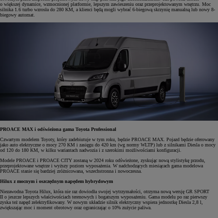
o większej dynamice, wzmocnionej platformie, lepszym zawieszeniu oraz przeprojektowanym wnętrzu. Moc
silnika 1.6 turbo wzrosła do 280 KM, a klienci będą mogli wybrać 6-biegową skrzynię manualną lub nowy 8-
biegowy automat.
PROACE MAX i odświeżona gama Toyota Professional
Czwartym modelem Toyoty, który zadebiutuje w tym roku, będzie PROACE MAX. Pojazd będzie oferowany
jako auto elektryczne o mocy 270 KM i zasięgu do 420 km (wg normy WLTP) lub z silnikami Diesla o mocy
od 120 do 180 KM, w kilku wariantach nadwozia i z szerokimi możliwościami konfiguracji.
Modele PROACE i PROACE CITY zostaną w 2024 roku odświeżone, zyskując nową stylistykę przodu,
przeprojektowane wnętrze i wyższy poziom wyposażenia. W nadchodzących miesiącach gama modelowa
PROACE stanie się bardziej zróżnicowana, wszechstronna i nowoczesna.
Hilux z mocnym i oszczędnym napędem hybrydowym
Niezawodna Toyota Hilux, która nie raz dowiodła swojej wytrzymałości, otrzyma nową wersję GR SPORT
II o jeszcze lepszych właściwościach terenowych i bogatszym wyposażeniu. Gama modelu po raz pierwszy
zyska też napęd zelektryfikowany. W nowym układzie silnik elektryczny wspiera jednostkę Diesla 2,8 l,
zwiększając moc i moment obrotowy oraz ograniczając o 10% zużycie paliwa.