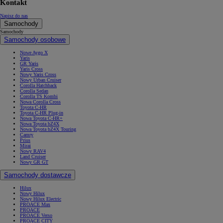
Kontakt
Napisz do nas
Samochody
Samochody
Samochody osobowe
Nowe Aygo X
Yaris
GR Yaris
Yaris Cross
Nowy Yaris Cross
Nowy Urban Cruiser
Corolla Hatchback
Corolla Sedan
Corolla TS Kombi
Nowa Corolla Cross
Toyota C-HR
Toyota C-HR Plug-in
Nowa Toyota C-HR+
Nowa Toyota bZ4X
Nowa Toyota bZ4X Touring
Camry
Prius
Mirai
Nowy RAV4
Land Cruiser
Nowy GR GT
Samochody dostawcze
Hilux
Nowy Hilux
Nowy Hilux Electric
PROACE Max
PROACE
PROACE Verso
PROACE CITY