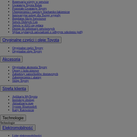
Rezerwacja wizyty w serwisie
Gwarancja Toyota Relax
Pozostałe Gwarancje Toyoty
Ubezpieczenia i naprawy blacharsko-lakiernicze
Innowacyjne usługi dla Twojej wygody
Bezpłatne Akcje Serwisowe
Serwis Dobrych Cen
Serwis w ASO się opłaca
Dostęp do informacji serwisowych
Wykaz wydanych zaświadczeń o odbytym szkoleniu (pdf)
Oryginalne części i oleje Toyota
Oryginalne części Toyoty
Oryginalne oleje Toyoty
Akcesoria
Oryginalne akcesoria Toyoty
Opony i koła zimowe
Zabudowy samochodów dostawczych
Zabezpieczenia i alarmy
Sklep Toyoty
Strefa klienta
Aplikacja MyToyota
Instrukcje obsługi
Aktualizacja map
System Bluetooth®
Karty Ratownicze
Technologie
Technologie
Elektromobilność
Lider elektromobilności