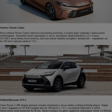
Stylowa Toyota Camry
Nowa odsłona Toyoty Camry zachwyca nowoczesną stylistyką, wysokiej klasy wnętrzem i najnowszymi
technologiami. Samochód został wyposażony w nowy, mocniejszy układ hybrydowy 2,5 l o mocy
231 KM i nową baterię litowo-jonową. Auto jest jeszcze bardziej oszczędne i dynamiczne – rozpędzenie się
do 100 km/h zajmuje zaledwie 7,9 s.
Zelektryfikowane SUV-y
Gama Toyoty C-HR drugiej generacji zostanie rozszerzona o nową, bardzo wydajną hybrydę plug-in. Napęd
o mocy sięgającej aż 223 KM rozpędza auto do 100 km/h w 7,4 s, a na jednym ładowaniu w trybie
elektrycznym może przejechać do 66 km. Opcja ta dołączy do gamy napędowej obejmującej wersje 1.8 Hybrid,