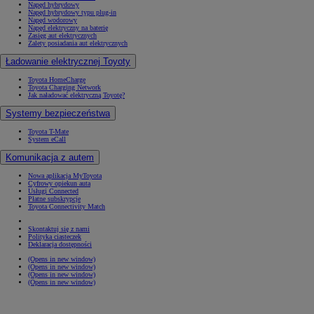
Napęd hybrydowy
Napęd hybrydowy typu plug-in
Napęd wodorowy
Napęd elektryczny na baterię
Zasięg aut elektrycznych
Zalety posiadania aut elektrycznych
Ładowanie elektrycznej Toyoty
Toyota HomeCharge
Toyota Charging Network
Jak naładować elektryczną Toyotę?
Systemy bezpieczeństwa
Toyota T-Mate
System eCall
Komunikacja z autem
Nowa aplikacja MyToyota
Cyfrowy opiekun auta
Usługi Connected
Płatne subskrypcje
Toyota Connectivity Match
Skontaktuj się z nami
Polityka ciasteczek
Deklaracja dostępności
(Opens in new window)
(Opens in new window)
(Opens in new window)
(Opens in new window)