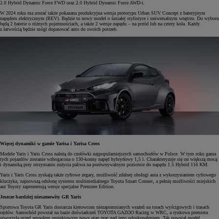
2.0 Hybrid Dynamic Force FWD oraz 2.0 Hybrid Dynamic Force AWD-i.
W 2024 roku ma zostać także pokazana produkcyjna wersja prototypu Urban SUV Concept z bateryjnym
napędem elektrycznym (BEV). Będzie to nowy model o śmiałej stylistyce i uniwersalnym wnętrzu. Do wyboru
będą 2 baterie o różnych pojemnościach, a także 2 wersje napędu – na przód lub na cztery koła. Każdy
z łatwością będzie mógł dopasować auto do swoich potrzeb.
Więcej dynamiki w gamie Yarisa i Yarisa Cross
Modele Yaris i Yaris Cross należą do czołówki najpopularniejszych samochodów w Polsce. W tym roku gama
tych pojazdów zostanie wzbogacona o 130-konny napęd hybrydowy 1,5 l. Charakteryzuje się on większą mocą
i dynamiką przy utrzymaniu zużycia paliwa na porównywalnym poziomie do napędu 1.5 Hybrid 116 KM.
Yaris i Yaris Cross zyskają także cyfrowe zegary, możliwość zdalnej obsługi auta z wykorzystaniem cyfrowego
kluczyka, najnowszą odsłonę systemu multimedialnego Toyota Smart Connec
, a pełnię możliwości miejskich
aut Toyoty zaprezentują wersje specjalne Premiere Edition.
Jeszcze bardziej niesamowity GR Yaris
Sportowa Toyota GR Yaris dostarcza kierowcom niezapomnianych wrażeń na torach wyścigowych i trasach
rajdów. Samochód powstał na bazie doświadczeń TOYOTA GAZOO Racing w WRC, a rynkowa premiera
otworzyła przed zespołem projektowym nowy etap prac nad jego udoskonaleniem. Tak powstał model