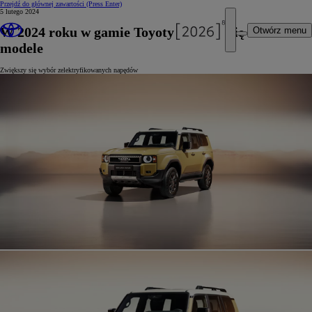
Przejdź do głównej zawartości
(Press Enter)
5 lutego 2024
W 2024 roku w gamie Toyoty pojawią się nowe
Otwórz menu
modele
Zwiększy się wybór zelektryfikowanych napędów