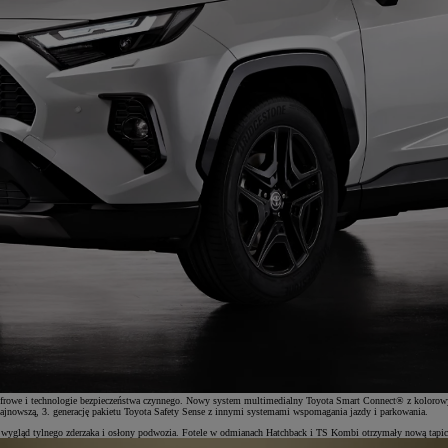
yfrowe i technologie bezpieczeństwa czynnego. Nowy system multimedialny Toyota Smart Connect® z kolorow
ajnowszą, 3. generację pakietu Toyota Safety Sense z innymi systemami wspomagania jazdy i parkowania.
 wygląd tylnego zderzaka i osłony podwozia. Fotele w odmianach Hatchback i TS Kombi otrzymały nową tapi