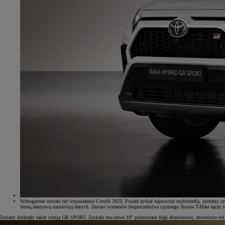
Od
105 300 zł
Corolla Hatchback
HYBRID
Wzbogacone zostało też wyposażenie Corolli 2023. Pojazd zyskał najnowsze multimedia, systemy c
letnią darmową transmisją danych. Zestaw systemów bezpieczeństwa czynnego Toyota T-Mate łączy n
Zmiany dotknęły także wersję GR SPORT. Zyskała ona nowe 18" polerowane felgi aluminiowe, zmieniono też