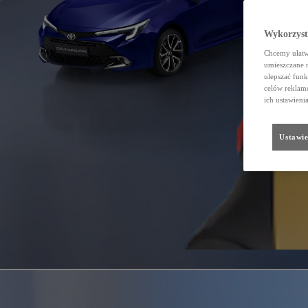
Wykorzystu
Chcemy ułatwi
umieszczane 
ulepszać funk
celów reklamo
ich ustawieni
Ustawie