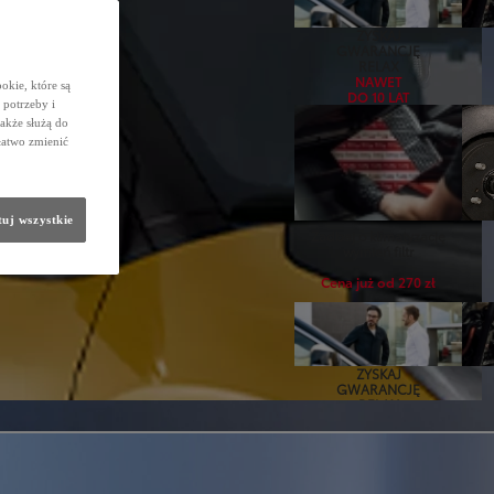
ZYSKAJ
GWARANCJĘ
RELAX
NAWET
okie, które są
DO 10 LAT
potrzeby i
także służą do
łatwo zmienić
uj wszystkie
Zadbaj o klimatyzację
wymień filtr
Cena już od 270 zł
ZYSKAJ
GWARANCJĘ
RELAX
NAWET
DO 10 LAT