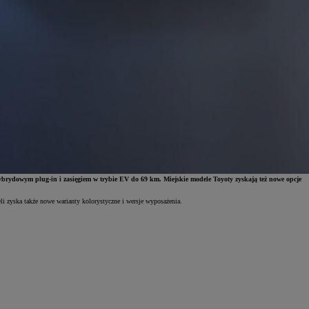
brydowym plug-in i zasięgiem w trybie EV do 69 km. Miejskie modele Toyoty zyskają też nowe opcje
li zyska także nowe warianty kolorystyczne i wersje wyposażenia.