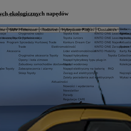
wych ekologicznych napędów
a Szic Opole
Używane
Kontakt
ty
ci ze świata Toyoty
Oryginalne części i oleje Toyoty
Kluby dla dzieci i młodzieży
KINTO ONE
Strefa klienta
Ekobonu
zne
SUV i Terenowe
Rodzinne
Hybrydowe Plug-in
Dostawcze
ocje
Oryginalne części
Toyota Kids
KINTO ONE Leasing niższ
Aplikac
Oferta 
tawcze Toyota Professional
z do zespołu
Oryginalne oleje
Toyota Juniors
KINTO ONE Leasing kons
Instrukc
owa
Program Sprzedaży Hurtowej Trade
Konkurs Dream Car
KINTO ONE Najem
Aktuali
Trade
Elektromobilność
KINTO ONE Zarządzanie f
System 
Akcesoria
Lider elektromobilności
KINTO Mobility
Karty R
Oryginalne akcesoria Toyoty
Napęd hybrydowy
Toyota Collectio
Opony i koła zimowe
Napęd hybrydowy typu plug-in
Kolekcje
Zabudowy samochodów dostawczych
Napęd wodorowy
Kolekcj
gów Toyoty
Zabezpieczenia i alarmy
Napęd elektryczny na baterię
FAQ
Sklep Toyoty
Zasięg aut elektrycznych
Najczęś
Zalety posiadania aut elektrycznych
Wykaz w
Aktualności
Nowości i wydarzenia
Newsletter
Porady
Regulacje CAFE