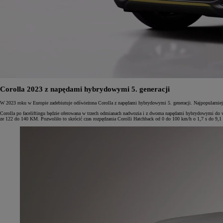
Corolla 2023 z napędami hybrydowymi 5. generacji
W 2023 roku w Europie zadebiutuje odświeżona Corolla z napędami hybrydowymi 5. generacji. Najpopularniej
Corolla po faceliftingu będzie oferowana w trzech odmianach nadwozia i z dwoma napędami hybrydowymi do wy
ze 122 do 140 KM. Pozwoliło to skrócić czas rozpędzania Corolli Hatchback od 0 do 100 km/h o 1,7 s do 9