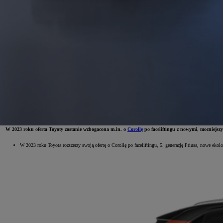
W 2023 roku oferta Toyoty zostanie wzbogacona m.in. o
Corollę
po faceliftingu z nowymi, mocniejsz
W 2023 roku Toyota rozszerzy swoją ofertę o Corollę po faceliftingu, 5. generację Priusa, nowe eko
Od
81 900 zł
Yaris Cross
HYBRID