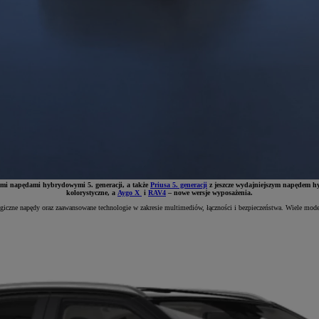
ymi napędami hybrydowymi 5. generacji, a także
Priusa 5. generacji
z jeszcze wydajniejszym napędem hy
kolorystyczne, a
Aygo X
i
RAV4
– nowe wersje wyposażenia.
logiczne napędy oraz zaawansowane technologie w zakresie multimediów, łączności i bezpieczeństwa. Wiele mode