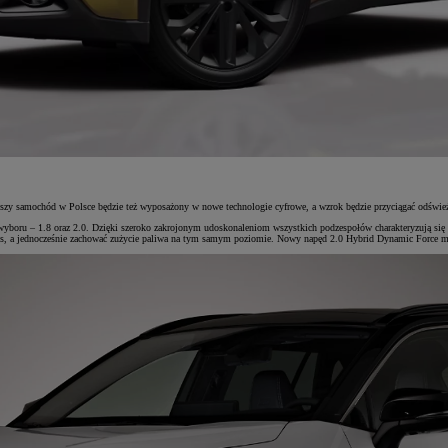
szy samochód w Polsce będzie też wyposażony w nowe technologie cyfrowe, a wzrok będzie przyciągać odśwież
boru – 1.8 oraz 2.0. Dzięki szeroko zakrojonym udoskonaleniom wszystkich podzespołów charakteryzują się o
,1 s, a jednocześnie zachować zużycie paliwa na tym samym poziomie. Nowy napęd 2.0 Hybrid Dynamic Force