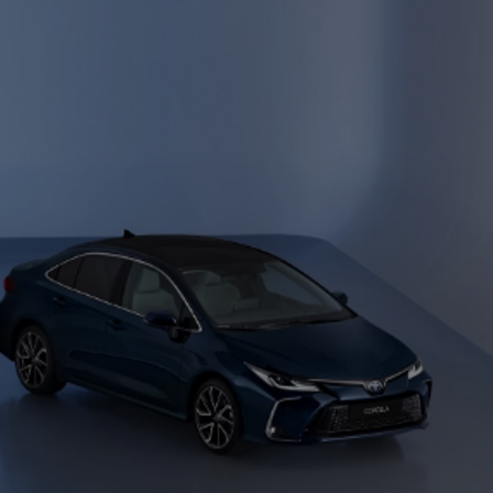
Zadbaj o klimatyzację
wymień filtr
Cena już od 270 zł
ZYSKAJ
GWARANCJĘ
RELAX
NAWET
DO 10 LAT
Zadbaj o klimatyzację
wymień filtr
Cena już od 270 zł