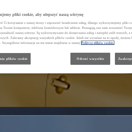
jemy pliki cookie, aby ulepszyć naszą witrynę
ć Ci korzystanie z naszej strony i usprawnić świadczenie usług, dlatego wykorzystujemy pliki co
na Twoim komputerze, telefonie komórkowym lub tablecie. Pomagają one nam zrozumieć Twoje 
cjonalność naszej witryny. Są wykorzystywane do dostarczania usług i narzędzi osób trzecich, a 
wych. Zalecamy akceptację wszystkich plików cookie. Jeżeli nie wyrażasz na to zgody, możesz 
a. Szczegółowe informacje na ten temat znajdziesz w naszej
Polityce plików cookie.
nia plików cookie
Odrzuć wszystkie
Zaakcept