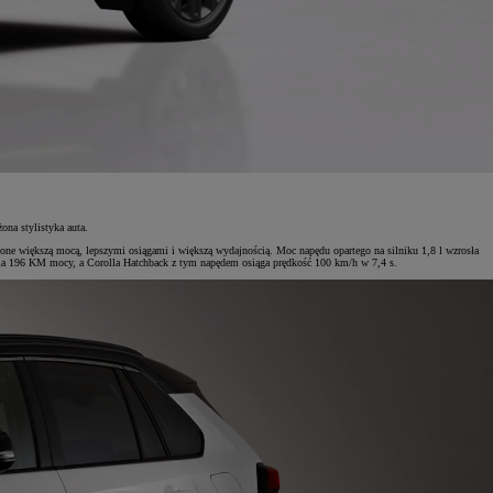
ona stylistyka auta.
ne większą mocą, lepszymi osiągami i większą wydajnością. Moc napędu opartego na silniku 1,8 l wzrosła
 ma 196 KM mocy, a Corolla Hatchback z tym napędem osiąga prędkość 100 km/h w 7,4 s.