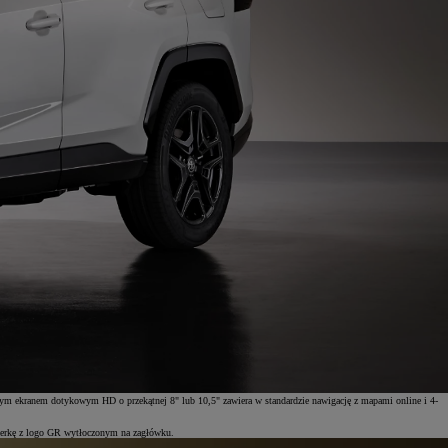
ym ekranem dotykowym HD o przekątnej 8" lub 10,5" zawiera w standardzie nawigację z mapami online i 4-
cerkę z logo GR wytłoczonym na zagłówku.