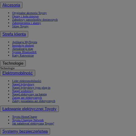
Akcesoria
Oryginalne akcesoria Toyoty
Opony i koła zimowe
Zabudowy samochodów dostawczych
Zabezpieczenia i alarmy
Sklep Toyoty
Strefa klienta
Aplikacja MyToyota
Instrukcje obsługi
Aktualizacja map
System Bluetooth®
Karty Ratownicze
Technologie
Technologie
Elektromobilność
Lider elektromobilności
Napęd hybrydowy
Napęd hybrydowy typu plug-in
Napęd wodorowy
Napęd elektryczny na baterię
Zasięg aut elektrycznych
Zalety posiadania aut elektrycznych
Ładowanie elektrycznej Toyoty
Toyota HomeCharge
Toyota Charging Network
Jak naładować elektryczną Toyotę?
Systemy bezpieczeństwa