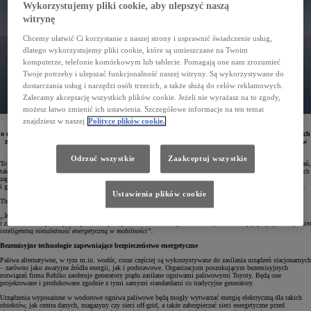
Wykorzystujemy pliki cookie, aby ulepszyć naszą
witrynę
Chcemy ułatwić Ci korzystanie z naszej strony i usprawnić świadczenie usług,
dlatego wykorzystujemy pliki cookie, które są umieszczane na Twoim
komputerze, telefonie komórkowym lub tablecie. Pomagają one nam zrozumieć
Twoje potrzeby i ulepszać funkcjonalność naszej witryny. Są wykorzystywane do
dostarczania usług i narzędzi osób trzecich, a także służą do celów reklamowych.
Zalecamy akceptację wszystkich plików cookie. Jeżeli nie wyrażasz na to zgody,
możesz łatwo zmienić ich ustawienia. Szczegółowe informacje na ten temat
znajdziesz w naszej
Polityce plików cookie.
Podczas tegorocznych targów Advanced Clean Transportation Expo Toyota poinformowała
o nawiązaniu współpracy z firmą Rehlko specjalizującą się w rozwiązaniach energetycznych i systemach
zasilania awaryjnego. W ramach partnerstwa Toyota będzie wyłącznym dostawcą wodorowych ogniw
paliwowych dla stacjonarnych generatorów energii Rehlko.
Odrzuć wszystkie
Zaakceptuj wszystkie
Toyota to jeden z czołowych koncernów motoryzacyjnych na świecie słynący ze swych nowatorskich rozwiązań,
takich jak m.in. technologia ogniw paliwowych. Z kolei Rehlko to firma, która specjalizuje się w urządzeniach
zapewniających niezależność, elastyczność i bezpieczeństwo infrastrukturze krytycznej, obiektom
i gospodarstwom domowym. Partnerstwo z Toyotą pozwoli na rozszerzenie oferty o sprzęt zasilany wodorem.
Ustawienia plików cookie
Thibaut de Barros Conti, dyrektor generalny Toyota Hydrogen Solutions, mówiąc o partnerstwie, podkreślił:
„Integracja systemów Rehlko z technologią Toyoty stwarza ogromny potencjał dla czystej, niezawodnej
i zrównoważonej energii, dopasowanej do potrzeb klientów i społeczeństwa, umożliwiając przy tym wszystkim
inteligentną niezależność energetyczną w mobilności”.
Bezemisyjne technologie zapewniające bezpieczeństwo energetyczne
Paliwa alternatywne, w tym m.in. wodór, coraz częściej są wykorzystywane do zasilania urządzeń stacjonarnych
– zarówno jako awaryjne źródła energii, jak i podstawowe. Organizacjom poszukującym bezemisyjnych
rozwiązań firma Rehlko zaoferuje generatory prądu zasilane ogniwami paliwowymi Toyoty. Będą one
projektowane i produkowane zgodnie z tymi samymi standardami co tradycyjne generatory.
Urządzenia wyposażone w wodorowe ogniwa paliwowe będą mogły wytwarzać energię elektryczną dla takich
obiektów, jak centra danych, magazyny czy sieci off-grid, a także zabezpieczać sieci energetyczne przed