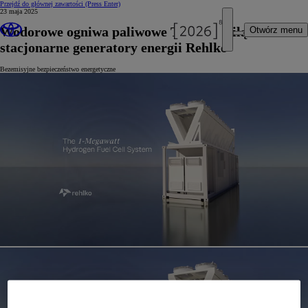
Przejdź do głównej zawartości
(Press Enter)
23 maja 2025
Wodorowe ogniwa paliwowe Toyoty zasilą
Otwórz menu
stacjonarne generatory energii Rehlko
Bezemisyjne bezpieczeństwo energetyczne