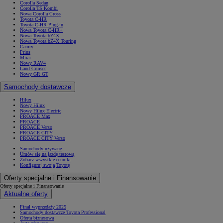
Corolla Sedan
Corolla TS Kombi
Nowa Corolla Cross
Toyota C-HR
Toyota C-HR Plug-in
Nowa Toyota C-HR+
Nowa Toyota bZ4X
Nowa Toyota bZ4X Touring
Camry
Prius
Mirai
Nowy RAV4
Land Cruiser
Nowy GR GT
Samochody dostawcze
Hilux
Nowy Hilux
Nowy Hilux Electric
PROACE Max
PROACE
PROACE Verso
PROACE CITY
PROACE CITY Verso
Samochody używane
Umów się na jazdę testową
Zobacz wszystkie cenniki
Konfiguruj swoją Toyotę
Oferty specjalne i Finansowanie
Oferty specjalne i Finansowanie
Aktualne oferty
Finał wyprzedaży 2025
Samochody dostawcze Toyota Professional
Oferta biznesowa