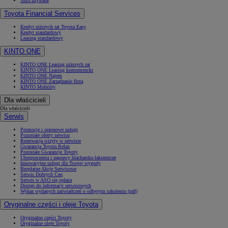
Auta używane
Toyota Financial Services
Kredyt niższych rat Toyota Easy
Kredyt standardowy
Leasing standardowy
KINTO ONE
KINTO ONE Leasing niższych rat
KINTO ONE Leasing konsumencki
KINTO ONE Najem
KINTO ONE Zarządzanie flotą
KINTO Mobility
Dla właścicieli
Dla właścicieli
Serwis
Promocje i sezonowe usługi
Pozostałe oferty serwisu
Rezerwacja wizyty w serwisie
Gwarancja Toyota Relax
Pozostałe Gwarancje Toyoty
Ubezpieczenia i naprawy blacharsko-lakiernicze
Innowacyjne usługi dla Twojej wygody
Bezpłatne Akcje Serwisowe
Serwis Dobrych Cen
Serwis w ASO się opłaca
Dostęp do informacji serwisowych
Wykaz wydanych zaświadczeń o odbytym szkoleniu (pdf)
Oryginalne części i oleje Toyota
Oryginalne części Toyoty
Oryginalne oleje Toyoty