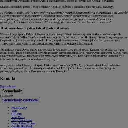
ekstremalnymi warunkami pogodowymi i przeciążeniami, emitując jedynie parę wodną i powietrze.
Charles Hunsucker, prezes Power Systems w Rehlko, mówiąc o znaczeniu tego projektu, zaznaczył:
„Generator o mocy 1 MW to przełomowy krok naprzód w zakresie bezpieczeństwa energetycznego dla klientów
o kluczowym znaczeniu operacyjnym. Zapewnia niezawodność porównywalną z konwencjonalnymi
rozwiązaniami, jednocześnie umożliwiając realizację celów związanych z redukcją do zera emisji
powstających w miejscu wytworzenia. Klienci mogą już zamawiać to nowatorskie rozwiązanie”.
30 lat doświadczeń Toyoty w technologiach wodorowych
W ramach współpracy Rehlko i Toyota zaprojektowały 100-kilowatowy system zasilania wodorowego dla
szpitala Klickitat Valley Health w stanie Waszyngton. Projekt ten wzmocnił lokalną infrastrukturę energetyczną
i zapewnił zasilanie awaryjne placówki. Firmy wspólnie opracowały i skomercjalizowały system o mocy
1 MW, który odpowiada na rosnące zapotrzebowanie na niezależne źródła energii.
Technologię wodorowych ogniw paliwowych Toyota rozwija od ponad 30 lat. Koncern wprowadził na rynek
model Mirai, jeden z pierwszych seryjnie produkowanych samochodów z wodorowymi ogniwami paliwowymi,
a następnie dostosował technologię do zastosowań przemysłowych. Rozwiązania japońskiego koncernu były
testowane w skrajnych warunkach atmosferycznych.
Amerykański odział Toyoty –
Toyota Motor North America (TMNA) –
prowadzi działalność badawczo-
rozwojową, produktową i biznesową w siedzibie NA H2HQ w Kalifornii, a montaż modułów ogniw
paliwowych odbywa się w Georgetown w stanie Kentucky.
Kontakt
Napisz do nas
Samochody
Samochody
Samochody osobowe
Nowe Aygo X
Yaris
GR Yaris
Yaris Cross
Nowy Yaris Cross
Nowy Urban Cruiser
Corolla Hatchback