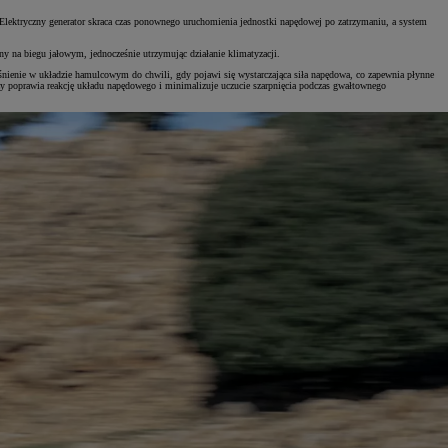
a. Elektryczny generator skraca czas ponownego uruchomienia jednostki napędowej po zatrzymaniu, a system
y na biegu jałowym, jednocześnie utrzymując działanie klimatyzacji.
ienie w układzie hamulcowym do chwili, gdy pojawi się wystarczająca siła napędowa, co zapewnia płynne
 poprawia reakcję układu napędowego i minimalizuje uczucie szarpnięcia podczas gwałtownego