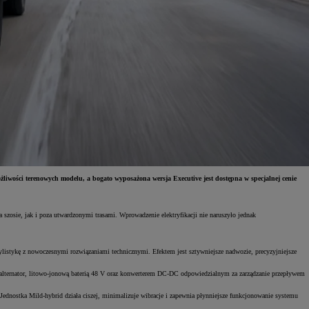
iwości terenowych modelu, a bogato wyposażona wersja Executive jest dostępna w specjalnej cenie
osie, jak i poza utwardzonymi trasami. Wprowadzenie elektryfikacji nie naruszyło jednak
istykę z nowoczesnymi rozwiązaniami technicznymi. Efektem jest sztywniejsze nadwozie, precyzyjniejsze
alternator, litowo-jonową baterią 48 V oraz konwerterem DC-DC odpowiedzialnym za zarządzanie przepływem
ednostka Mild-hybrid działa ciszej, minimalizuje wibracje i zapewnia płynniejsze funkcjonowanie systemu