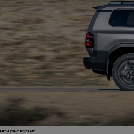
Od
105 300 zł
Corolla Hatchback
HYBRID
Litowo-jonowa bateria 48V