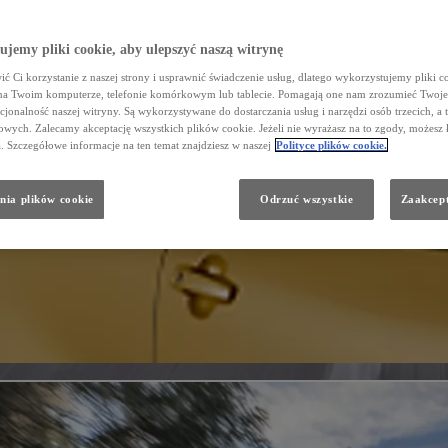
jemy pliki cookie, aby ulepszyć naszą witrynę
ć Ci korzystanie z naszej strony i usprawnić świadczenie usług, dlatego wykorzystujemy pliki co
na Twoim komputerze, telefonie komórkowym lub tablecie. Pomagają one nam zrozumieć Twoje 
cjonalność naszej witryny. Są wykorzystywane do dostarczania usług i narzędzi osób trzecich, a 
wych. Zalecamy akceptację wszystkich plików cookie. Jeżeli nie wyrażasz na to zgody, możesz 
a. Szczegółowe informacje na ten temat znajdziesz w naszej
Polityce plików cookie.
nia plików cookie
Odrzuć wszystkie
Zaakcept