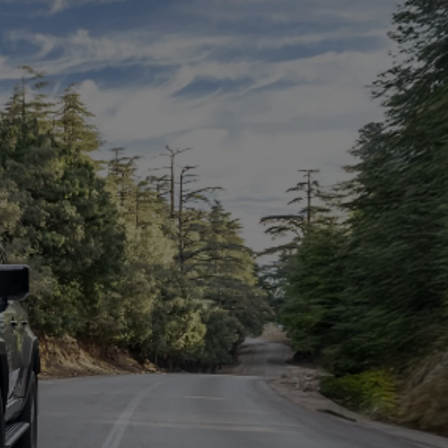
Zadbaj o klimatyzację
wymień filtr
Cena już od 270 zł
ZYSKAJ
GWARANCJĘ
RELAX
NAWET
DO 10 LAT
Zadbaj o klimatyzację
wymień filtr
Cena już od 270 zł