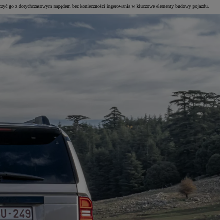
łączyć go z dotychczasowym napędem bez konieczności ingerowania w kluczowe elementy budowy pojazdu.