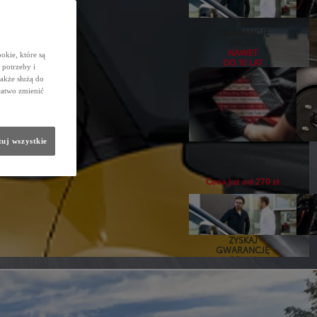
ZYSKAJ
GWARANCJĘ
RELAX
NAWET
okie, które są
DO 10 LAT
potrzeby i
także służą do
łatwo zmienić
uj wszystkie
Zadbaj o klimatyzację
wymień filtr
Cena już od 270 zł
ZYSKAJ
GWARANCJĘ
RELAX
NAWET
DO 10 LAT