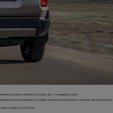
chowanie auta zarówno na asfaltowych trasach, jak i w wymagającym terenie.
raz bardziej intuicyjne prowadzenie. Na drogach utwardzonych przyspieszanie i hamowanie odbywają się płynnie
HG (odzysk energii), ECO lub PWR.