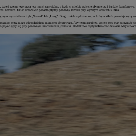
, dzięki czemu jego praca jest mniej zauważalna, a jazda w mieście staje się płynniejsza i bardziej komfortow
pedał hamulca. Układ umożliwia ponadto płynny ponowny rozruch przy wyższych obrotach silnika.
cyjnym wyświetlaczu tryb „Normal” lub „Long”. Drugi z nich wydłuża czas, w którym silnik pozostaje wyłączon
waniem przez niego odpowiedniego momentu obrotowego. Aby temu zapobiec, system stop-start utrzymuje ciśn
o pojawiający się przy ponownym uruchamianiu jednostki. Dodatkowo zoptymalizowane działanie wtryskiwaczy