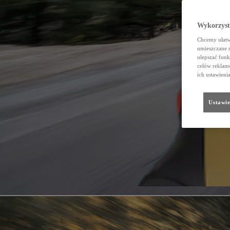
Wykorzystu
Chcemy ułatwi
umieszczane 
ulepszać funk
celów reklamo
ich ustawieni
Ustawie