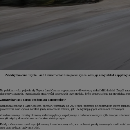
Zelektryfikowana Toyota Land Cruiser wchodzi na polski rynek, oferując nowy układ napędowy o m
Od
81 900 zł
Na polskim rynku pojawia się Toyota Land Cruiser wyposażona w 48-woltowy układ Mild-hybrid. Zespół napędo
charakterystycznych, legendarnych możliwości terenowych tego modelu, które pozostają jego najmocniejszą str
Yaris Cross
Zelektryfikowany napęd bez żadnych kompromisów
HYBRID
Najnowsza generacja Land Cruisera, obecna w sprzedaży od 2024 roku, pozostaje pełnoprawnym autem terenow
prowadzenie oraz wysoki komfort jazdy zarówno na asfalcie, jak i w wymagających warunkach terenowych.
Zmodernizowany, zelektryfikowany układ napędowy współpracuje z turbodoładowanym 2,8-litrowym silnikiem D
energii między akumulatorem a silnikiem elektrycznym.
Każdy z elementów został zaprojektowany i rozmieszczony tak, aby zachować pełnię terenowych możliwości au
stop-start podczas jazdy miejskiej.