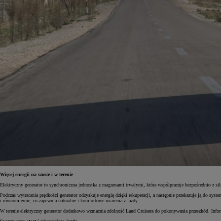
Więcej energii na szosie i w terenie
Elektryczny generator to synchroniczna jednostka z magnesami trwałymi, która współpracuje bezpośrednio z si
Podczas wytracania prędkości generator odzyskuje energię dzięki rekuperacji, a następnie przekazuje ją do sy
i równomiernie, co zapewnia naturalne i komfortowe wrażenia z jazdy.
W terenie elektryczny generator dodatkowo wzmacnia zdolność Land Cruisera do pokonywania przeszkód. Inf