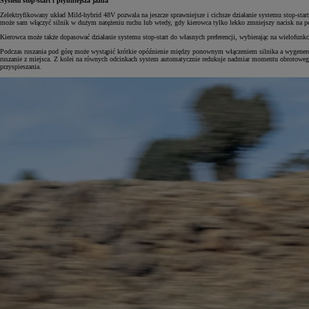
System stop-start i płynniejsza jazda
Zelektryfikowany układ Mild-hybrid 48V pozwala na jeszcze sprawniejsze i cichsze działanie systemu stop-start
może sam włączyć silnik w dużym natężeniu ruchu lub wtedy, gdy kierowca tylko lekko zmniejszy nacisk na 
Kierowca może także dopasować działanie systemu stop-start do własnych preferencji, wybierając na wielofunk
Podczas ruszania pod górę może wystąpić krótkie opóźnienie między ponownym włączeniem silnika a wygenero
ruszanie z miejsca. Z kolei na równych odcinkach system automatycznie redukuje nadmiar momentu obrotoweg
przyspieszania.