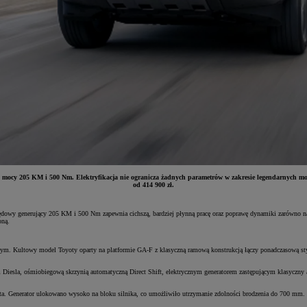
ocy 205 KM i 500 Nm. Elektryfikacja nie ogranicza żadnych parametrów w zakresie legendarnych możl
od 414 900 zł.
wy generujący 205 KM i 500 Nm zapewnia cichszą, bardziej płynną pracę oraz poprawę dynamiki zarówno na sz
oną.
ym. Kultowy model Toyoty oparty na platformie GA-F z klasyczną ramową konstrukcją łączy ponadczasową styl
iesla, ośmiobiegową skrzynią automatyczną Direct Shift, elektrycznym generatorem zastępującym klasyczny 
ta. Generator ulokowano wysoko na bloku silnika, co umożliwiło utrzymanie zdolności brodzenia do 700 mm. J