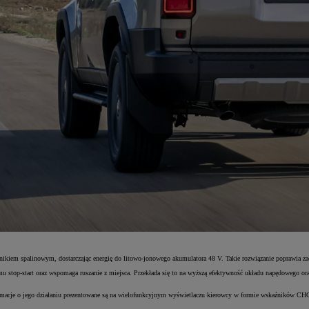
lnikiem spalinowym, dostarczając energię do litowo-jonowego akumulatora 48 V. Takie rozwiązanie poprawia za
stemu stop-start oraz wspomaga ruszanie z miejsca. Przekłada się to na wyższą efektywność układu napędowego o
ormacje o jego działaniu prezentowane są na wielofunkcyjnym wyświetlaczu kierowcy w formie wskaźników C