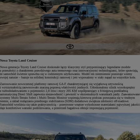
Nowa Toyota Land Cruiser
Nowa generacja Toyoty Land Cruiser doskonale łączy klasyczny styl przypominający legendarne modele
z przeszłości z charakterem prawdziwego auta terenowego oraz innowacyjnymi technologiami, które sprawiają,
że samochód świetnie sprawdza się w codziennym użytkowaniu. Model ten niezmiennie pozostaje wierny
swojej naturze – bazuje na solidnej konstrukcji ramowej i jest wyposażony w stały napęd na wszystkie koła.
Zastosowanie nowoczesnej platformy ramowej GA-F charakteryzującej się wyjątkową sztywnością
i wytrzymałością zaowocowało znaczną poprawą właściwości jezdnych. Udoskonalony silnik wysokoprężny
z turbodoładowaniem o pojemności 2,8 litra i mocy 205 KM współpracujący z 8-biegową przekładnią
automatyczną Direct Shift zapewnia niezawodność i pewność w ekstremalnych warunkach jazdy. Zaawansowane
systemy Multi-Terrain Select i Multi-Terrain Monitor wspierają kierowcę podczas poruszania się w trudnym
terenie, a układ rozłączania przedniego stabilizatora (SDM) dodatkowo zwiększa zdolności off-roadowe.
Samochód wyróżnia się także praktycznością – przestronne wnętrze wykończone materiałami najwyższej jakości
daje komfortowe warunki podróżowania, a przestrzeń bagażowa oferuje imponującą pojemność.