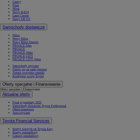
Camry
Prius
Mirai
Nowy RAV4
Land Cruiser
Nowy GR GT
Samochody dostawcze
Hilux
Nowy Hilux
Nowy Hilux Electric
PROACE Max
PROACE
PROACE Verso
PROACE CITY
PROACE CITY Verso
Samochody używane
Umów się na jazdę testową
Zobacz wszystkie cenniki
Konfiguruj swoją Toyotę
Oferty specjalne i Finansowanie
Oferty specjalne i Finansowanie
Aktualne oferty
Finał wyprzedaży 2025
Samochody dostawcze Toyota Professional
Oferta biznesowa
Auta używane
Toyota Financial Services
Kredyt niższych rat Toyota Easy
Kredyt standardowy
Leasing standardowy