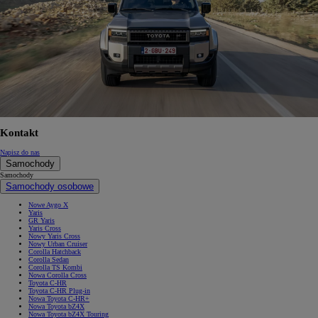
Kontakt
Napisz do nas
Samochody
Samochody
Samochody osobowe
Nowe Aygo X
Yaris
GR Yaris
Yaris Cross
Nowy Yaris Cross
Nowy Urban Cruiser
Corolla Hatchback
Corolla Sedan
Corolla TS Kombi
Nowa Corolla Cross
Toyota C-HR
Toyota C-HR Plug-in
Nowa Toyota C-HR+
Nowa Toyota bZ4X
Nowa Toyota bZ4X Touring