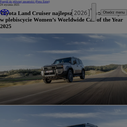
Przejdź do głównej zawartości
(Press Enter)
24 stycznia 2025
Toyota Land Cruiser najlepszym autem terenowym
Otwórz menu
w plebiscycie Women’s Worldwide Car of the Year
2025