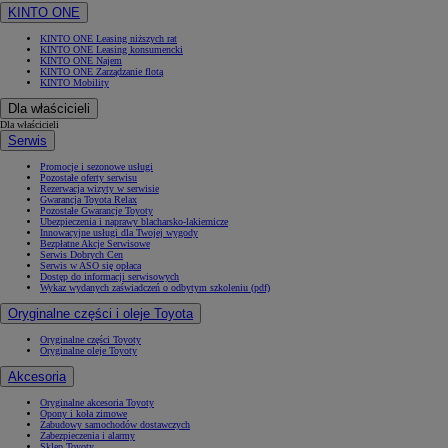
KINTO ONE
KINTO ONE Leasing niższych rat
KINTO ONE Leasing konsumencki
KINTO ONE Najem
KINTO ONE Zarządzanie flotą
KINTO Mobility
Dla właścicieli
Dla właścicieli
Serwis
Promocje i sezonowe usługi
Pozostałe oferty serwisu
Rezerwacja wizyty w serwisie
Gwarancja Toyota Relax
Pozostałe Gwarancje Toyoty
Ubezpieczenia i naprawy blacharsko-lakiernicze
Innowacyjne usługi dla Twojej wygody
Bezpłatne Akcje Serwisowe
Serwis Dobrych Cen
Serwis w ASO się opłaca
Dostęp do informacji serwisowych
Wykaz wydanych zaświadczeń o odbytym szkoleniu (pdf)
Oryginalne części i oleje Toyota
Oryginalne części Toyoty
Oryginalne oleje Toyoty
Akcesoria
Oryginalne akcesoria Toyoty
Opony i koła zimowe
Zabudowy samochodów dostawczych
Zabezpieczenia i alarmy
Sklep Toyoty