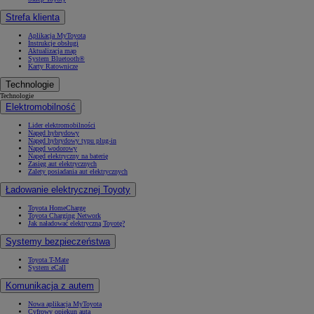
Strefa klienta
Aplikacja MyToyota
Instrukcje obsługi
Aktualizacja map
System Bluetooth®
Karty Ratownicze
Technologie
Technologie
Elektromobilność
Lider elektromobilności
Napęd hybrydowy
Napęd hybrydowy typu plug-in
Napęd wodorowy
Napęd elektryczny na baterię
Zasięg aut elektrycznych
Zalety posiadania aut elektrycznych
Ładowanie elektrycznej Toyoty
Toyota HomeCharge
Toyota Charging Network
Jak naładować elektryczną Toyotę?
Systemy bezpieczeństwa
Toyota T-Mate
System eCall
Komunikacja z autem
Nowa aplikacja MyToyota
Cyfrowy opiekun auta