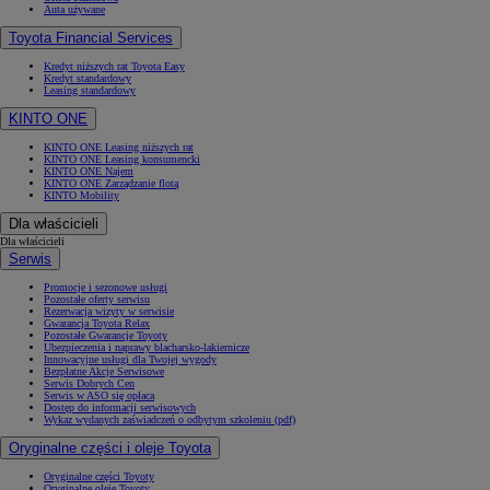
Auta używane
Toyota Financial Services
Kredyt niższych rat Toyota Easy
Kredyt standardowy
Leasing standardowy
KINTO ONE
KINTO ONE Leasing niższych rat
KINTO ONE Leasing konsumencki
KINTO ONE Najem
KINTO ONE Zarządzanie flotą
KINTO Mobility
Dla właścicieli
Dla właścicieli
Serwis
Promocje i sezonowe usługi
Pozostałe oferty serwisu
Rezerwacja wizyty w serwisie
Gwarancja Toyota Relax
Pozostałe Gwarancje Toyoty
Ubezpieczenia i naprawy blacharsko-lakiernicze
Innowacyjne usługi dla Twojej wygody
Bezpłatne Akcje Serwisowe
Serwis Dobrych Cen
Serwis w ASO się opłaca
Dostęp do informacji serwisowych
Wykaz wydanych zaświadczeń o odbytym szkoleniu (pdf)
Oryginalne części i oleje Toyota
Oryginalne części Toyoty
Oryginalne oleje Toyoty