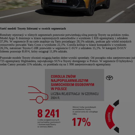
Sześć modeli Toyoty liderami w swoich segmentach
Rezultaty rejestracji w różnych segmentach ponownie potwierdzają silną pozycję Toyoty na polskim rynku.
Model Aygo X dominuje w klasie najmniejszych samochodów z wynikiem 1 826 egzemplarzy i udziałem
37,9%. W segmencie B na czele znajduje się Yaris posiadający 28,1% udziału, podczas gdy wśród miejskich
crossoverów prowadzi Yaris Cross z wynikiem 22,1%. Corolla króluje w klasie kompaktów z wynikiem
26,5%, natomiast Toyota C-HR przewodzi w segmencie C-SUV z udziałem 15,1%. W kategorii D-SUV
liderem pozostaje RAV4, który osiągnął 11,8% udziału.
Pozostałe modele Toyoty również osiągają bardzo dobre wyniki sprzedaży. Od początku roku zarejestrowano już
725 egzemplarzy Highlandera, największego SUV-a Toyoty dostępnego w Polsce. W segmencie D hybrydowy
sedan Camry posiada 11% udziału, co przekłada się na 1 998 zarejestrowanych egzemplarzy.