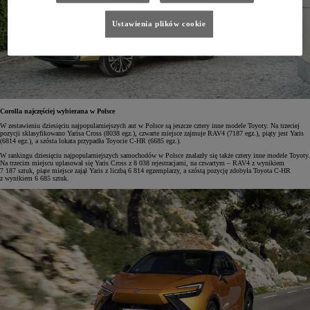
Ustawienia plików cookie
Corolla najczęściej wybierana w Polsce
W zestawieniu dziesięciu najpopularniejszych aut w Polsce są jeszcze cztery inne modele Toyoty. Na trzeciej
pozycji sklasyfikowano Yarisa Cross (8038 egz.), czwarte miejsce zajmuje RAV4 (7187 egz.), piąty jest Yaris
(6814 egz.), a szósta lokata przypadła Toyocie C-HR (6685 egz.).
W rankingu dziesięciu najpopularniejszych samochodów w Polsce znalazły się także cztery inne modele Toyoty.
Na trzecim miejscu uplasował się Yaris Cross z 8 038 rejestracjami, na czwartym – RAV4 z wynikiem
7 187 sztuk, piąte miejsce zajął Yaris z liczbą 6 814 egzemplarzy, a szóstą pozycję zdobyła Toyota C-HR
z wynikiem 6 685 sztuk.