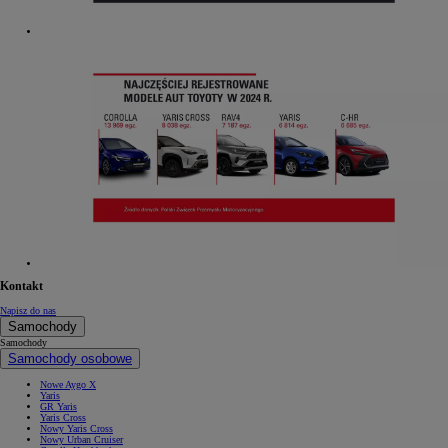
Kontakt
Napisz do nas
Samochody
Samochody
Samochody osobowe
Nowe Aygo X
Yaris
GR Yaris
Yaris Cross
Nowy Yaris Cross
Nowy Urban Cruiser