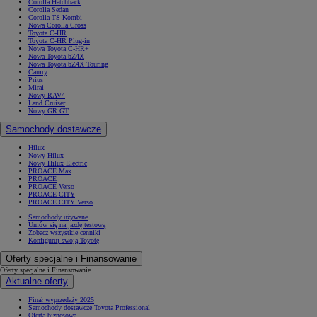
Corolla Hatchback
Corolla Sedan
Corolla TS Kombi
Nowa Corolla Cross
Toyota C-HR
Toyota C-HR Plug-in
Nowa Toyota C-HR+
Nowa Toyota bZ4X
Nowa Toyota bZ4X Touring
Camry
Prius
Mirai
Nowy RAV4
Land Cruiser
Nowy GR GT
Samochody dostawcze
Hilux
Nowy Hilux
Nowy Hilux Electric
PROACE Max
PROACE
PROACE Verso
PROACE CITY
PROACE CITY Verso
Samochody używane
Umów się na jazdę testową
Zobacz wszystkie cenniki
Konfiguruj swoją Toyotę
Oferty specjalne i Finansowanie
Oferty specjalne i Finansowanie
Aktualne oferty
Finał wyprzedaży 2025
Samochody dostawcze Toyota Professional
Oferta biznesowa