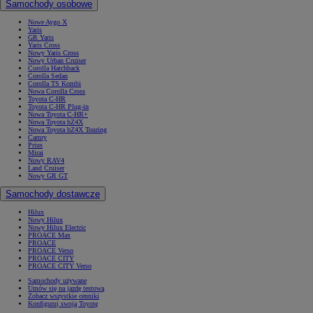
Samochody osobowe
Nowe Aygo X
Yaris
GR Yaris
Yaris Cross
Nowy Yaris Cross
Nowy Urban Cruiser
Corolla Hatchback
Corolla Sedan
Corolla TS Kombi
Nowa Corolla Cross
Toyota C-HR
Toyota C-HR Plug-in
Nowa Toyota C-HR+
Nowa Toyota bZ4X
Nowa Toyota bZ4X Touring
Camry
Prius
Mirai
Nowy RAV4
Land Cruiser
Nowy GR GT
Samochody dostawcze
Hilux
Nowy Hilux
Nowy Hilux Electric
PROACE Max
PROACE
PROACE Verso
PROACE CITY
PROACE CITY Verso
Samochody używane
Umów się na jazdę testową
Zobacz wszystkie cenniki
Konfiguruj swoją Toyotę