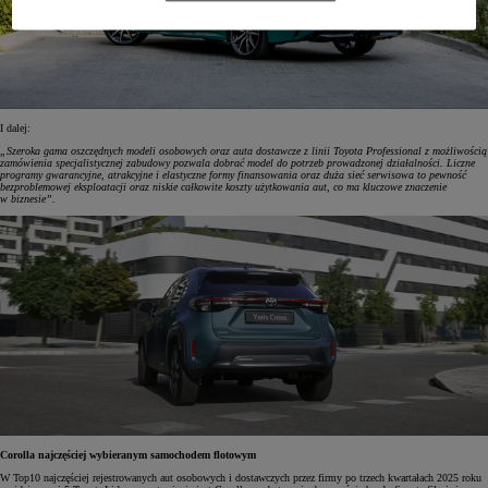
I dalej:
„Szeroka gama oszczędnych modeli osobowych oraz auta dostawcze z linii Toyota Professional z możliwością
zamówienia specjalistycznej zabudowy pozwala dobrać model do potrzeb prowadzonej działalności. Liczne
programy gwarancyjne, atrakcyjne i elastyczne formy finansowania oraz duża sieć serwisowa to pewność
bezproblemowej eksploatacji oraz niskie całkowite koszty użytkowania aut, co ma kluczowe znaczenie
w biznesie”.
Corolla najczęściej wybieranym samochodem flotowym
W Top10 najczęściej rejestrowanych aut osobowych i dostawczych przez firmy po trzech kwartałach 2025 roku