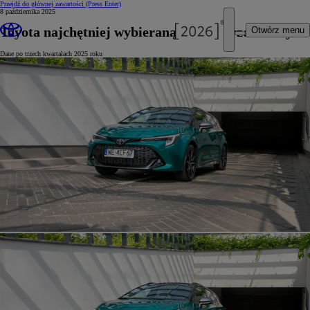
Przejdź do głównej zawartości
(Press Enter)
8 października 2025
Toyota najchętniej wybieraną marką przez firmy
Otwórz menu
Dane po trzech kwartałach 2025 roku