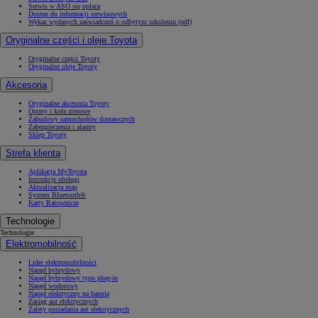
Serwis w ASO się opłaca
Dostęp do informacji serwisowych
Wykaz wydanych zaświadczeń o odbytym szkoleniu (pdf)
Oryginalne części i oleje Toyota
Oryginalne części Toyoty
Oryginalne oleje Toyoty
Akcesoria
Oryginalne akcesoria Toyoty
Opony i koła zimowe
Zabudowy samochodów dostawczych
Zabezpieczenia i alarmy
Sklep Toyoty
Strefa klienta
Aplikacja MyToyota
Instrukcje obsługi
Aktualizacja map
System Bluetooth®
Karty Ratownicze
Technologie
Technologie
Elektromobilność
Lider elektromobilności
Napęd hybrydowy
Napęd hybrydowy typu plug-in
Napęd wodorowy
Napęd elektryczny na baterię
Zasięg aut elektrycznych
Zalety posiadania aut elektrycznych