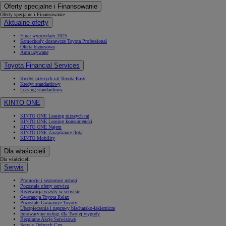
Oferty specjalne i Finansowanie
Oferty specjalne i Finansowanie
Aktualne oferty
Finał wyprzedaży 2025
Samochody dostawcze Toyota Professional
Oferta biznesowa
Auta używane
Toyota Financial Services
Kredyt niższych rat Toyota Easy
Kredyt standardowy
Leasing standardowy
KINTO ONE
KINTO ONE Leasing niższych rat
KINTO ONE Leasing konsumencki
KINTO ONE Najem
KINTO ONE Zarządzanie flotą
KINTO Mobility
Dla właścicieli
Dla właścicieli
Serwis
Promocje i sezonowe usługi
Pozostałe oferty serwisu
Rezerwacja wizyty w serwisie
Gwarancja Toyota Relax
Pozostałe Gwarancje Toyoty
Ubezpieczenia i naprawy blacharsko-lakiernicze
Innowacyjne usługi dla Twojej wygody
Bezpłatne Akcje Serwisowe
Serwis Dobrych Cen