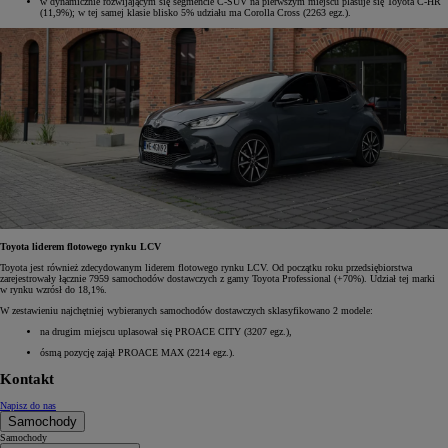
w dynamicznie rozwijającym się segmencie C-SUV na pierwszym miejscu plasuje się Toyota C-HR
(11,9%); w tej samej klasie blisko 5% udziału ma Corolla Cross (2263 egz.).
Toyota liderem flotowego rynku LCV
Toyota jest również zdecydowanym liderem flotowego rynku LCV. Od początku roku przedsiębiorstwa
zarejestrowały łącznie 7959 samochodów dostawczych z gamy Toyota Professional (+70%). Udział tej marki
w rynku wzrósł do 18,1%.
W zestawieniu najchętniej wybieranych samochodów dostawczych sklasyfikowano 2 modele:
na drugim miejscu uplasował się PROACE CITY (3207 egz.),
ósmą pozycję zajął PROACE MAX (2214 egz.).
Kontakt
Napisz do nas
Samochody
Samochody