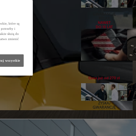
ZYSKAJ
GWARANCJĘ
RELAX
NAWET
okie, które są
DO 10 LAT
potrzeby i
także służą do
łatwo zmienić
uj wszystkie
Zadbaj o klimatyzację
wymień filtr
Cena już od 270 zł
ZYSKAJ
GWARANCJĘ
RELAX
NAWET
DO 10 LAT