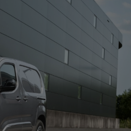
Zadbaj o klimatyzację
wymień filtr
Cena już od 270 zł
ZYSKAJ
GWARANCJĘ
RELAX
NAWET
DO 10 LAT
Zadbaj o klimatyzację
wymień filtr
Cena już od 270 zł