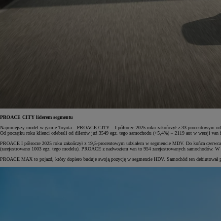
PROACE CITY liderem segmentu
Najmniejszy model w gamie Toyota – PROACE CITY – I półrocze 2025 roku zakończył z 33-procentowym udział
Od początku roku klienci odebrali od dilerów już 3549 egz. tego samochodu (+5,4%) – 2119 aut w wersji 
PROACE I półrocze 2025 roku zakończył z 19,5-procentowym udziałem w segmencie MDV. Do końca czerwca br.
(zarejestrowano 1003 egz. tego modelu). PROACE z nadwoziem van to 954 zarejestrowanych samochodów. W c
PROACE MAX to pojazd, który dopiero buduje swoją pozycję w segmencie HDV. Samochód ten debiutował pod koni