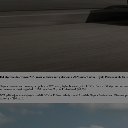
Od stycznia do czerwca 2025 roku w Polsce zarejestrowano 7999 samochodów Toyota Professional. To
Toyota Professional zakończyła I półrocze 2025 roku, będąc liderem rynku LCV w Polsce. Od stycznia do cze
Od
81 900 zł
w czerwcu na drogi wyjechało 1158 pojazdów Toyota Professional (+8,9%).
W Top10 najpopularniejszych modeli LCV w Polsce znalazły się aż 2 modele Toyota Professional. Pierwszą
Yaris Cross
dziewiąty (280 egz.).
HYBRID