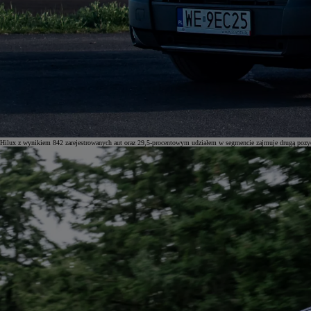
Od
105 300 zł
Corolla Hatchback
HYBRID
Hilux z wynikiem 842 zarejestrowanych aut oraz 29,5-procentowym udziałem w segmencie zajmuje drugą pozyc