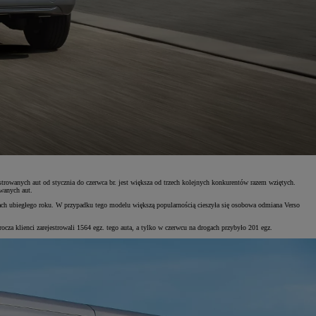
wanych aut od stycznia do czerwca br. jest większa od trzech kolejnych konkurentów razem wziętych.
wanych aut.
ch ubiegłego roku. W przypadku tego modelu większą popularnością cieszyła się osobowa odmiana Verso
a klienci zarejestrowali 1564 egz. tego auta, a tylko w czerwcu na drogach przybyło 201 egz.