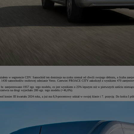
em w segmencie CDV. Samochód ten dominuje na rynku niemal od chwili swojego debiutu, a liczba zarejestro
van i 1430 samochodów osobowej odmianie Verso. Czerwiec PROACE CITY zakończył z wynikiem 470 zarejestro
 zarejestrowano 1957 egz. tego modelu, co jest wynikiem o 25% lepszym niż w pierwszych sześciu miesiąca
zerwcu na drogi wyjechało 280 egz. tego modelu (+46,6%).
ec III kwartału 2024 roku, a już ma 8,9-procentowy udział w swojej klasie i 7. pozycję. Do końca I półrocz