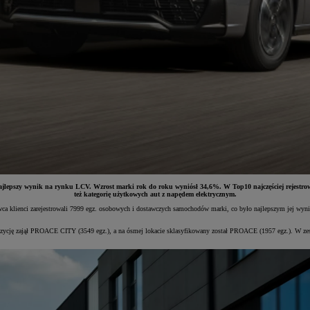
 najlepszy wynik na rynku LCV. Wzrost marki rok do roku wyniósł 34,6%. W Top10 najczęściej rejes
też kategorię użytkowych aut z napędem elektrycznym.
rwca klienci zarejestrowali 7999 egz. osobowych i dostawczych samochodów marki, co było najlepszym jej wy
 pozycję zajął PROACE CITY (3549 egz.), a na ósmej lokacie sklasyfikowany został PROACE (1957 egz.). W 