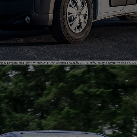
ję w kategorii pick-upów. W czerwcu klienci odebrali z salonów 207 Hiluxów, co było wynikiem aż o 127,5%