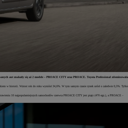
trowanych aut znalazły się aż 2 modele – PROACE CITY oraz PROACE. Toyota Professional zdominowała
nikiem w historii. Wzrost rok do roku wyniósł 34,6%. W tym samym czasie rynek urósł o zaledwie 0,5%. Tylko
zestawieniu 10 najpopularniejszych samochodów czerwca PROACE CITY jest piąty (470 egz.), a PROACE –