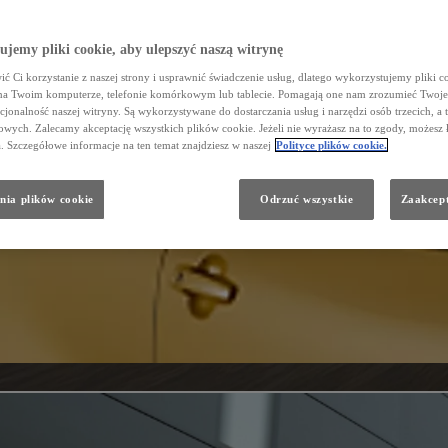
jemy pliki cookie, aby ulepszyć naszą witrynę
ć Ci korzystanie z naszej strony i usprawnić świadczenie usług, dlatego wykorzystujemy pliki co
na Twoim komputerze, telefonie komórkowym lub tablecie. Pomagają one nam zrozumieć Twoje 
cjonalność naszej witryny. Są wykorzystywane do dostarczania usług i narzędzi osób trzecich, a 
wych. Zalecamy akceptację wszystkich plików cookie. Jeżeli nie wyrażasz na to zgody, możesz 
a. Szczegółowe informacje na ten temat znajdziesz w naszej
Polityce plików cookie.
nia plików cookie
Odrzuć wszystkie
Zaakcept