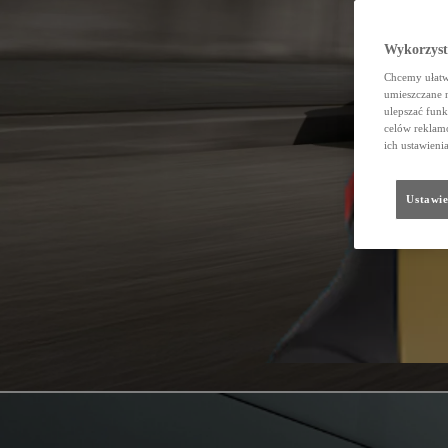
Wykorzystu
Chcemy ułatwi
umieszczane 
ulepszać funk
celów reklamo
ich ustawieni
Ustawie