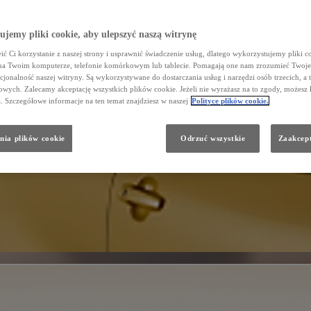
jemy pliki cookie, aby ulepszyć naszą witrynę
ć Ci korzystanie z naszej strony i usprawnić świadczenie usług, dlatego wykorzystujemy pliki co
na Twoim komputerze, telefonie komórkowym lub tablecie. Pomagają one nam zrozumieć Twoje 
cjonalność naszej witryny. Są wykorzystywane do dostarczania usług i narzędzi osób trzecich, a 
wych. Zalecamy akceptację wszystkich plików cookie. Jeżeli nie wyrażasz na to zgody, możesz 
a. Szczegółowe informacje na ten temat znajdziesz w naszej
Polityce plików cookie.
nia plików cookie
Odrzuć wszystkie
Zaakcept