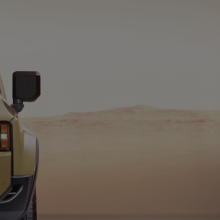
Zadbaj o klimatyzację
wymień filtr
Cena już od 270 zł
ZYSKAJ
GWARANCJĘ
RELAX
NAWET
DO 10 LAT
Zadbaj o klimatyzację
wymień filtr
Cena już od 270 zł