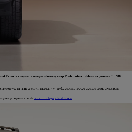
rst Editon – a najniższa cena podstawowej wersji Prado została ustalona na poziomie 319 900 zł.
yczna terenówka na ramie ze stałym napędem 4x4 oprócz zupełnie nowego wyglądu będzie wyposażona
 uzyskać po zapisaniu się do
newslettera Toyoty Land Cruiser
.