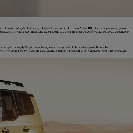
zewanie skrajnych tylnych siedzeń czy 14-głośnikowy system Premium Audio JBL. Za sprawą nowego systemu
D) pokazuje najważniejsze informacje, dzięki czemu kierowca nie musi odrywać wzroku od drogi. Dodatkowo
rzede wszystkim wygląd bryły samochodu, który nawiązuje do kultowych poprzedników z lat
na w proporcji 50:50 składa się elektrycznie. Ponadto standardem w tej wyjątkowej wersji jest sterowany