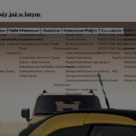
aży już w lutym
a Szic Opole
Używane
Kontakt
ty
ci ze świata Toyoty
Oryginalne części i oleje Toyoty
Kluby dla dzieci i młodzieży
KINTO ONE
Strefa klienta
Ekobonu
zne
SUV i Terenowe
Rodzinne
Hybrydowe Plug-in
Dostawcze
ocje
Oryginalne części
Toyota Kids
KINTO ONE Leasing niższ
Aplikac
Oferta 
tawcze Toyota Professional
z do zespołu
Oryginalne oleje
Toyota Juniors
KINTO ONE Leasing kons
Instrukc
owa
Program Sprzedaży Hurtowej Trade
Konkurs Dream Car
KINTO ONE Najem
Aktuali
Trade
Elektromobilność
KINTO ONE Zarządzanie f
System 
Akcesoria
Lider elektromobilności
KINTO Mobility
Karty R
Oryginalne akcesoria Toyoty
Napęd hybrydowy
Toyota Collectio
Opony i koła zimowe
Napęd hybrydowy typu plug-in
Kolekcje
Zabudowy samochodów dostawczych
Napęd wodorowy
Kolekcj
gów Toyoty
Zabezpieczenia i alarmy
Napęd elektryczny na baterię
FAQ
Sklep Toyoty
Zasięg aut elektrycznych
Najczęś
Zalety posiadania aut elektrycznych
Wykaz w
Aktualności
Nowości i wydarzenia
Newsletter
Porady
Regulacje CAFE