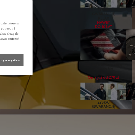
ZYSKAJ
GWARANCJĘ
RELAX
NAWET
okie, które są
DO 10 LAT
potrzeby i
także służą do
łatwo zmienić
uj wszystkie
Zadbaj o klimatyzację
wymień filtr
Cena już od 270 zł
ZYSKAJ
GWARANCJĘ
RELAX
NAWET
DO 10 LAT