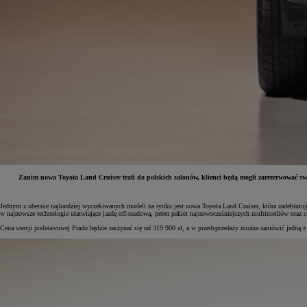
Zanim nowa Toyota Land Cruiser trafi do polskich salonów, klienci będą mogli zarezerwować swój
Jednym z obecnie najbardziej wyczekiwanych modeli na rynku jest nowa Toyota Land Cruiser, która zadebiutu
Od
81 900 zł
w najnowsze technologie ułatwiające jazdę off-roadową, pełen pakiet najnowocześniejszych multimediów ora
Cena wersji podstawowej Prado będzie zaczynać się od 319 900 zł, a w przedsprzedaży można zamówić jedną z
Yaris Cross
HYBRID