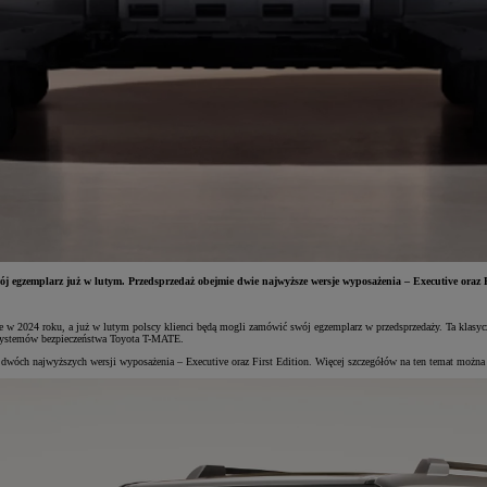
 egzemplarz już w lutym. Przedsprzedaż obejmie dwie najwyższe wersje wyposażenia – Executive oraz Fi
je w 2024 roku, a już w lutym polscy klienci będą mogli zamówić swój egzemplarz w przedsprzedaży. Ta klas
z systemów bezpieczeństwa Toyota T-MATE.
 dwóch najwyższych wersji wyposażenia – Executive oraz First Edition. Więcej szczegółów na ten temat można