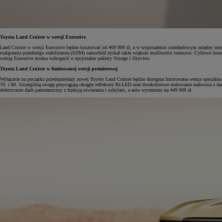
Toyota Land Cruiser w wersji Executive
Land Cruiser w wersji Executive będzie kosztować od 409 900 zł, a w wyposażeniu standardowym między innym
rozłączania przedniego stabilizatora (SDM) samochód zyskał także większe możliwości terenowe. Cyfrowe lust
wersję Executive można wzbogacić o opcjonalne pakiety Voyage i Skyview.
Toyota Land Cruiser w limitowanej wersji premierowej
Wyłącznie na początku przedsprzedaży nowej Toyoty Land Cruiser będzie dostępna limitowana wersja specjalna
70. i 80. Szczególną uwagę przyciągają okrągłe reflektory Bi-LED oraz dwukolorowe malowanie nadwozia z dach
elektrycznie dach panoramiczny z funkcją otwierania i uchylani, a auto wyceniono na 449 900 zł.