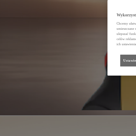
Wykorzystu
Chcemy ułatwi
umieszczane 
ulepszać funk
celów reklamo
ich ustawieni
Ustawie