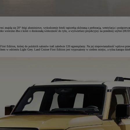
i znajdą się 20" felgi aluminiowe, wykończenie foteli tapicerką skórzaną z perforacją, wentylacja i podgr
erko wsteczne dba z kolei o doskonałą widoczność do tyłu, a wyświetlacz projekcyjny na przedniej szybie (HU
 First Edition, której do polskich salonów trafi zaledwie 120 egzemplarzy. Na jej niepowtarzalność wpływa p
em w odcieniu Light Grey. Land Cruiser First Edition jest wyposażony w siedem miejsc, a tylna kanapa dzielo