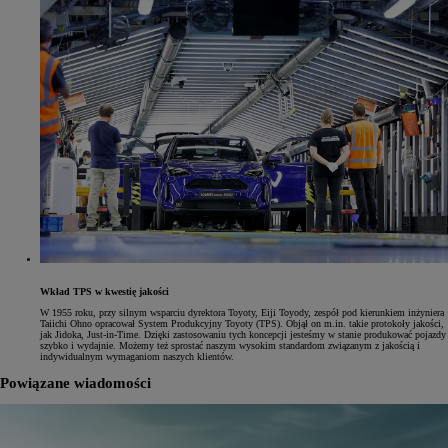
Wkład TPS w kwestię jakości
W 1955 roku, przy silnym wsparciu dyrektora Toyoty, Eiji Toyody, zespół pod kierunkiem inżyniera
Taiichi Ohno opracował System Produkcyjny Toyoty (TPS). Objął on m.in. takie protokoły jakości,
jak Jidoka, Just-in-Time. Dzięki zastosowaniu tych koncepcji jesteśmy w stanie produkować pojazdy
szybko i wydajnie. Możemy też sprostać naszym wysokim standardom związanym z jakością i
indywidualnym wymaganiom naszych klientów.
Powiązane wiadomości