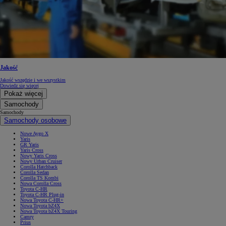
Jakość
Jakość wszędzie i we wszystkim
Dowiedz się więcej
Pokaż więcej
Samochody
Samochody
Samochody osobowe
Nowe Aygo X
Yaris
GR Yaris
Yaris Cross
Nowy Yaris Cross
Nowy Urban Cruiser
Corolla Hatchback
Corolla Sedan
Corolla TS Kombi
Nowa Corolla Cross
Toyota C-HR
Toyota C-HR Plug-in
Nowa Toyota C-HR+
Nowa Toyota bZ4X
Nowa Toyota bZ4X Touring
Camry
Prius