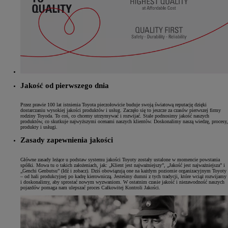
Jakość od pierwszego dnia
Przez prawie 100 lat istnienia Toyota pieczołowicie buduje swoją światową reputację dzięki
dostarczaniu wysokiej jakości produktów i usług. Zaczęło się to jeszcze za czasów pierwszej firmy
rodziny Toyoda. To coś, co chcemy utrzymywać i rozwijać. Stale podnosimy jakość naszych
produktów, co skutkuje najwyższymi ocenami naszych klientów. Doskonalimy naszą wiedzę, procesy,
produkty i usługi.
Zasady zapewnienia jakości
Główne zasady leżące u podstaw systemu jakości Toyoty zostały ustalone w momencie powstania
spółki. Mowa tu o takich założeniach, jak: „Klient jest najważniejszy”, „Jakość jest najważniejsza” i
„Genchi Genbutsu” (Idź i zobacz). Dziś obowiązują one na każdym poziomie organizacyjnym Toyoty
– od hali produkcyjnej po kadrę kierowniczą. Jesteśmy dumni z tych tradycji, które wciąż rozwijamy
i doskonalimy, aby sprostać nowym wyzwaniom. W ostatnim czasie jakość i niezawodność naszych
pojazdów pomaga nam ulepszać proces Całkowitej Kontroli Jakości.