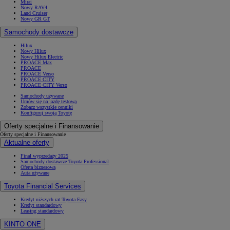
Mirai
Nowy RAV4
Land Cruiser
Nowy GR GT
Samochody dostawcze
Hilux
Nowy Hilux
Nowy Hilux Electric
PROACE Max
PROACE
PROACE Verso
PROACE CITY
PROACE CITY Verso
Samochody używane
Umów się na jazdę testową
Zobacz wszystkie cenniki
Konfiguruj swoją Toyotę
Oferty specjalne i Finansowanie
Oferty specjalne i Finansowanie
Aktualne oferty
Finał wyprzedaży 2025
Samochody dostawcze Toyota Professional
Oferta biznesowa
Auta używane
Toyota Financial Services
Kredyt niższych rat Toyota Easy
Kredyt standardowy
Leasing standardowy
KINTO ONE