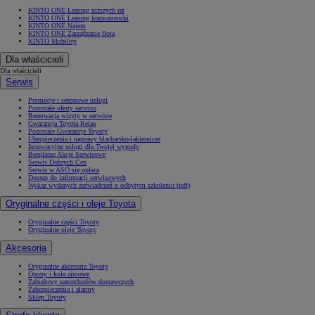
KINTO ONE Leasing niższych rat
KINTO ONE Leasing konsumencki
KINTO ONE Najem
KINTO ONE Zarządzanie flotą
KINTO Mobility
Dla właścicieli
Dla właścicieli
Serwis
Promocje i sezonowe usługi
Pozostałe oferty serwisu
Rezerwacja wizyty w serwisie
Gwarancja Toyota Relax
Pozostałe Gwarancje Toyoty
Ubezpieczenia i naprawy blacharsko-lakiernicze
Innowacyjne usługi dla Twojej wygody
Bezpłatne Akcje Serwisowe
Serwis Dobrych Cen
Serwis w ASO się opłaca
Dostęp do informacji serwisowych
Wykaz wydanych zaświadczeń o odbytym szkoleniu (pdf)
Oryginalne części i oleje Toyota
Oryginalne części Toyoty
Oryginalne oleje Toyoty
Akcesoria
Oryginalne akcesoria Toyoty
Opony i koła zimowe
Zabudowy samochodów dostawczych
Zabezpieczenia i alarmy
Sklep Toyoty