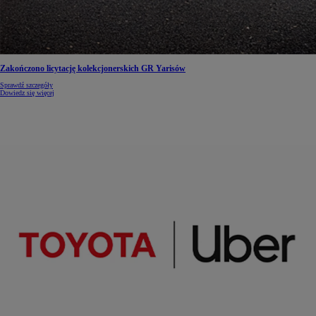
Zakończono licytację kolekcjonerskich GR Yarisów
Sprawdź szczegóły
Dowiedz się więcej