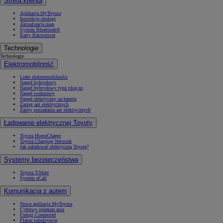
Strefa klienta
Aplikacja MyToyota
Instrukcje obsługi
Aktualizacja map
System Bluetooth®
Karty Ratownicze
Technologie
Technologie
Elektromobilność
Lider elektromobilności
Napęd hybrydowy
Napęd hybrydowy typu plug-in
Napęd wodorowy
Napęd elektryczny na baterię
Zasięg aut elektrycznych
Zalety posiadania aut elektrycznych
Ładowanie elektrycznej Toyoty
Toyota HomeCharge
Toyota Charging Network
Jak naładować elektryczną Toyotę?
Systemy bezpieczeństwa
Toyota T-Mate
System eCall
Komunikacja z autem
Nowa aplikacja MyToyota
Cyfrowy opiekun auta
Usługi Connected
Płatne subskrypcje