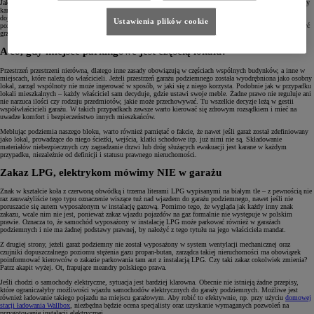
Jak nietrudno się domyślić, parkowanie samochodu z rozgrzanym wydechem tuż obok sterty dokumentów czy
kanistra z benzyną (nie zawsze szczelnego), zazwyczaj ma opłakane w skutkach konsekwencje. Ale nie musi
dojść do zaprószenia ognia, by narazić się na przykre konsekwencje. Zgłoszenie stworzenia zagrożenia
Ustawienia plików cookie
pożarowego może mieć swój finał w sądzie, który, dopatrując się poważnych uchybień, nie zawaha się nałożyć
grzywny w wysokości nawet 5000 złotych.
A co, gdy miejsce parkingowe jest częścią lokalu?
Przestrzeń przestrzeni nierówna, dlatego inne zasady obowiązują w częściach wspólnych budynków, a inne w
miejscach, które należą do właścicieli. Jeżeli przestrzeń garażu podziemnego została wyodrębniona jako osobny
lokal, zarząd wspólnoty nie może ingerować w sposób, w jaki się z niego korzysta. Podobnie jak w przypadku
lokali mieszkalnych – każdy właściciel sam decyduje, gdzie ustawi swoje meble. Żadne prawo nie reguluje ani
nie narzuca ilości czy rodzaju przedmiotów, jakie może przechowywać. Tu wszelkie decyzje leżą w gestii
współwłaścicieli garażu. W takich przypadkach zawsze warto kierować się zdrowym rozsądkiem i mieć na
uwadze komfort i bezpieczeństwo innych mieszkańców.
Meblując podziemia naszego bloku, warto również pamiętać o fakcie, że nawet jeśli garaż został zdefiniowany
jako lokal, prowadzące do niego ścieżki, wejścia, klatki schodowe itp. już nimi nie są. Składowanie
materiałów niebezpiecznych czy zagradzanie drzwi lub dróg służących ewakuacji jest karane w każdym
przypadku, niezależnie od definicji i statusu prawnego nieruchomości.
Zakaz LPG, elektrykom mówimy NIE w garażu
Znak w kształcie koła z czerwoną obwódką i trzema literami LPG wypisanymi na białym tle – z pewnością nie
raz zauważyliście tego typu oznaczenie wiszące tuż nad wjazdem do garażu podziemnego, nawet jeśli nie
poruszacie się autem wyposażonym w instalację gazową. Pomimo tego, że wygląda jak każdy inny znak
zakazu, wcale nim nie jest, ponieważ zakaz wjazdu pojazdów na gaz formalnie nie występuje w polskim
prawie. Oznacza to, że samochód wyposażony w instalację LPG może parkować również w garażach
podziemnych i nie ma żadnej podstawy prawnej, by nałożyć z tego tytułu na jego właściciela mandat.
Z drugiej strony, jeżeli garaż podziemny nie został wyposażony w system wentylacji mechanicznej oraz
czujniki dopuszczalnego poziomu stężenia gazu propan-butan, zarządca takiej nieruchomości ma obowiązek
poinformować kierowców o zakazie parkowania tam aut z instalacją LPG. Czy taki zakaz cokolwiek zmienia?
Patrz akapit wyżej. Ot, frapujące meandry polskiego prawa.
Jeśli chodzi o samochody elektryczne, sytuacja jest bardziej klarowna. Obecnie nie istnieją żadne przepisy,
które ograniczałyby możliwości wjazdu samochodów elektrycznych do garaży podziemnych. Możliwe jest
również ładowanie takiego pojazdu na miejscu garażowym. Aby robić to efektywnie, np. przy użyciu
domowej
stacji ładowania Wallbox
, niezbędna będzie ocena specjalisty oraz uzyskanie wymaganych pozwoleń na
przygotowanie instalacji elektrycznej.