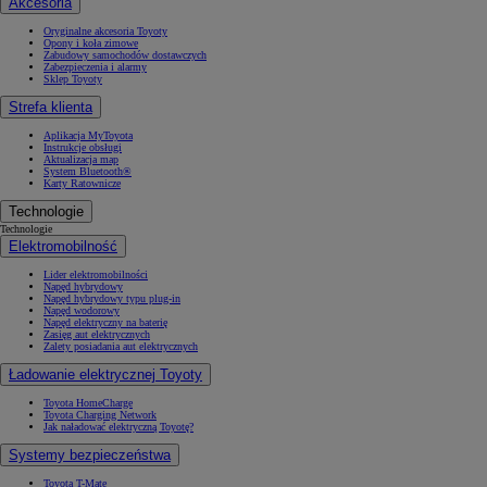
Akcesoria
Oryginalne akcesoria Toyoty
Opony i koła zimowe
Zabudowy samochodów dostawczych
Zabezpieczenia i alarmy
Sklep Toyoty
Strefa klienta
Aplikacja MyToyota
Instrukcje obsługi
Aktualizacja map
System Bluetooth®
Karty Ratownicze
Technologie
Technologie
Elektromobilność
Lider elektromobilności
Napęd hybrydowy
Napęd hybrydowy typu plug-in
Napęd wodorowy
Napęd elektryczny na baterię
Zasięg aut elektrycznych
Zalety posiadania aut elektrycznych
Ładowanie elektrycznej Toyoty
Toyota HomeCharge
Toyota Charging Network
Jak naładować elektryczną Toyotę?
Systemy bezpieczeństwa
Toyota T-Mate