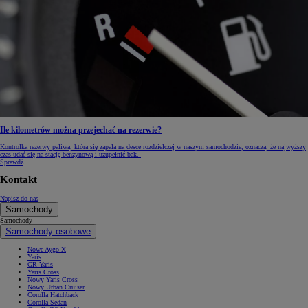
Ile kilometrów można przejechać na rezerwie?
Kontrolka rezerwy paliwa, która się zapala na desce rozdzielczej w naszym samochodzie, oznacza, że najwyższy
czas udać się na stację benzynową i uzupełnić bak.
Sprawdź
Kontakt
Napisz do nas
Samochody
Samochody
Samochody osobowe
Nowe Aygo X
Yaris
GR Yaris
Yaris Cross
Nowy Yaris Cross
Nowy Urban Cruiser
Corolla Hatchback
Corolla Sedan