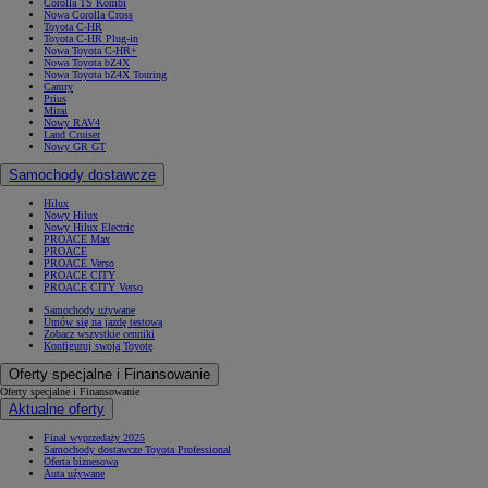
Corolla TS Kombi
Nowa Corolla Cross
Toyota C-HR
Toyota C-HR Plug-in
Nowa Toyota C-HR+
Nowa Toyota bZ4X
Nowa Toyota bZ4X Touring
Camry
Prius
Mirai
Nowy RAV4
Land Cruiser
Nowy GR GT
Samochody dostawcze
Hilux
Nowy Hilux
Nowy Hilux Electric
PROACE Max
PROACE
PROACE Verso
PROACE CITY
PROACE CITY Verso
Samochody używane
Umów się na jazdę testową
Zobacz wszystkie cenniki
Konfiguruj swoją Toyotę
Oferty specjalne i Finansowanie
Oferty specjalne i Finansowanie
Aktualne oferty
Finał wyprzedaży 2025
Samochody dostawcze Toyota Professional
Oferta biznesowa
Auta używane