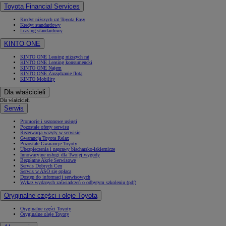
Toyota Financial Services
Kredyt niższych rat Toyota Easy
Kredyt standardowy
Leasing standardowy
KINTO ONE
KINTO ONE Leasing niższych rat
KINTO ONE Leasing konsumencki
KINTO ONE Najem
KINTO ONE Zarządzanie flotą
KINTO Mobility
Dla właścicieli
Dla właścicieli
Serwis
Promocje i sezonowe usługi
Pozostałe oferty serwisu
Rezerwacja wizyty w serwisie
Gwarancja Toyota Relax
Pozostałe Gwarancje Toyoty
Ubezpieczenia i naprawy blacharsko-lakiernicze
Innowacyjne usługi dla Twojej wygody
Bezpłatne Akcje Serwisowe
Serwis Dobrych Cen
Serwis w ASO się opłaca
Dostęp do informacji serwisowych
Wykaz wydanych zaświadczeń o odbytym szkoleniu (pdf)
Oryginalne części i oleje Toyota
Oryginalne części Toyoty
Oryginalne oleje Toyoty