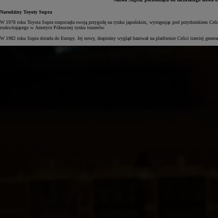
Narodziny Toyoty Supra
W 1978 roku Toyota Supra rozpoczęła swoją przygodę na rynku japońskim, występując pod przydomkiem Celica X
rozkwitającego w Ameryce Północnej rynku tourerów.
W 1982 roku Supra dotarła do Europy. Jej nowy, drapieżny wygląd bazował na platformie Celici trzeciej genera