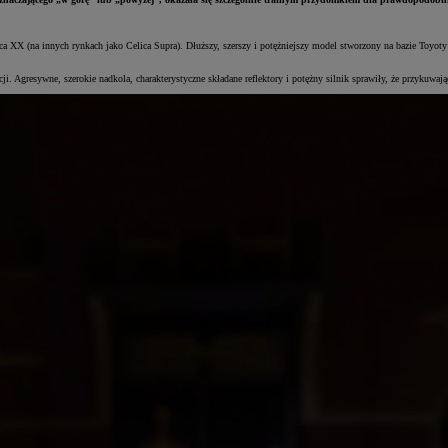
X (na innych rynkach jako Celica Supra). Dłuższy, szerszy i potężniejszy model stworzony na bazie Toyoty C
cji. Agresywne, szerokie nadkola, charakterystyczne składane reflektory i potężny silnik sprawiły, że przykuw