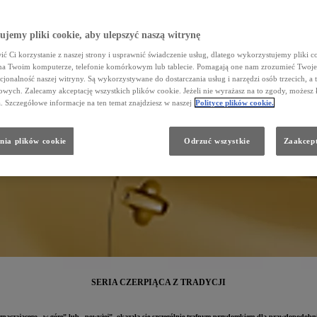
jemy pliki cookie, aby ulepszyć naszą witrynę
ć Ci korzystanie z naszej strony i usprawnić świadczenie usług, dlatego wykorzystujemy pliki co
na Twoim komputerze, telefonie komórkowym lub tablecie. Pomagają one nam zrozumieć Twoje 
cjonalność naszej witryny. Są wykorzystywane do dostarczania usług i narzędzi osób trzecich, a 
wych. Zalecamy akceptację wszystkich plików cookie. Jeżeli nie wyrażasz na to zgody, możesz 
a. Szczegółowe informacje na ten temat znajdziesz w naszej
Polityce plików cookie.
nia plików cookie
Odrzuć wszystkie
Zaakcept
SERIA CZERPIĄCA Z TRADYCJI
znaczającego „w górę” lub „powyżej”, okazała się szczególnie trafnym przydomkiem dla prawdopodobni