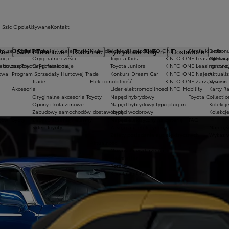
a Szic Opole
Używane
Kontakt
ty
ci ze świata Toyoty
Oryginalne części i oleje Toyoty
Kluby dla dzieci i młodzieży
KINTO ONE
Strefa klienta
Ekobonu
zne
SUV i Terenowe
Rodzinne
Hybrydowe Plug-in
Dostawcze
ocje
Oryginalne części
Toyota Kids
KINTO ONE Leasing niższ
Aplikac
Oferta 
tawcze Toyota Professional
z do zespołu
Oryginalne oleje
Toyota Juniors
KINTO ONE Leasing kons
Instrukc
owa
Program Sprzedaży Hurtowej Trade
Konkurs Dream Car
KINTO ONE Najem
Aktuali
Trade
Elektromobilność
KINTO ONE Zarządzanie f
System 
Akcesoria
Lider elektromobilności
KINTO Mobility
Karty R
Oryginalne akcesoria Toyoty
Napęd hybrydowy
Toyota Collectio
Opony i koła zimowe
Napęd hybrydowy typu plug-in
Kolekcje
Zabudowy samochodów dostawczych
Napęd wodorowy
Kolekcj
gów Toyoty
Zabezpieczenia i alarmy
Napęd elektryczny na baterię
FAQ
Sklep Toyoty
Zasięg aut elektrycznych
Najczęś
Zalety posiadania aut elektrycznych
Wykaz w
Aktualności
Nowości i wydarzenia
Newsletter
Porady
Regulacje CAFE