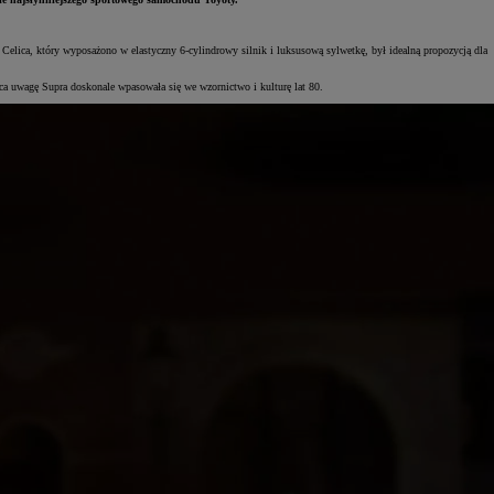
elica, który wyposażono w elastyczny 6-cylindrowy silnik i luksusową sylwetkę, był idealną propozycją dla
Zadbaj o klimatyzację
ająca uwagę Supra doskonale wpasowała się we wzornictwo i kulturę lat 80.
wymień filtr
Cena już od 270 zł
ZYSKAJ
GWARANCJĘ
RELAX
NAWET
DO 10 LAT
Zadbaj o klimatyzację
wymień filtr
Cena już od 270 zł