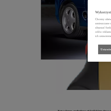
Wykorzystu
Chcemy ułatwi
umieszczane 
ulepszać funk
celów reklamo
ich ustawieni
Ustawie
Nazwa Supra, pochodząca od łacińskiego słowa o