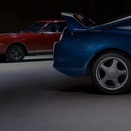
Od
81 900 zł
Yaris Cross
HYBRID