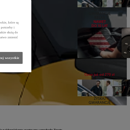
ZYSKAJ
GWARANCJĘ
RELAX
NAWET
okie, które są
DO 10 LAT
potrzeby i
także służą do
łatwo zmienić
uj wszystkie
Zadbaj o klimatyzację
wymień filtr
Cena już od 270 zł
ZYSKAJ
GWARANCJĘ
RELAX
NAWET
DO 10 LAT
e najsłynniejszego sportowego samochodu Toyoty.