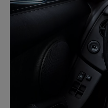
Od
105 300 zł
Corolla Hatchback
HYBRID